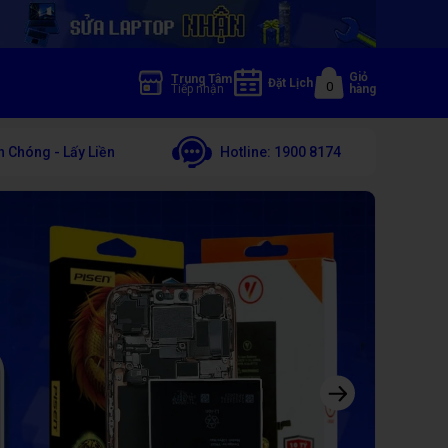
Giỏ
Trung Tâm
Đặt Lịch
0
Tiếp nhận
hàng
 Chóng - Lấy Liền
Hotline:
1900 8174