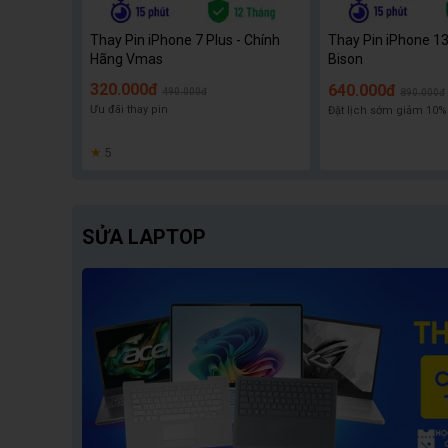
Thay Pin iPhone 7 Plus - Chính
Thay Pin iPhone 13
Hãng Vmas
Bison
320.000đ
640.000đ
490.000đ
890.000đ
Ưu đãi thay pin
Đặt lịch sớm giảm 10% 
★
5
SỬA LAPTOP