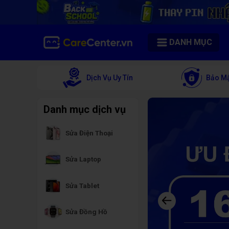
CareCenter - Sửa điện thoại, laptop giá rẻ chất lượng tại TPHCM
DANH MỤC
Dịch Vụ Uy Tín
Bảo Mậ
Danh mục dịch vụ
Sửa Điện Thoại
Sửa Laptop
Sửa Tablet
Sửa Đồng Hồ