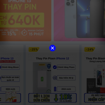
-
25
%
-
24
%