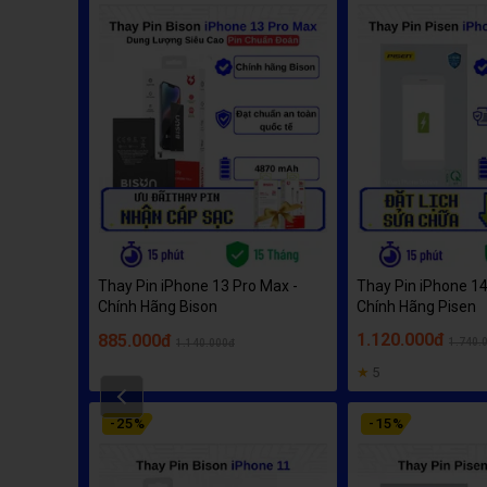
Thay Pin iPhone 13 Pro Max -
Thay Pin iPhone 14
Chính Hãng Bison
Chính Hãng Pisen
1.120.000đ
885.000đ
1.740.
1.140.000đ
★
5
Prev
-
25
%
-
15
%