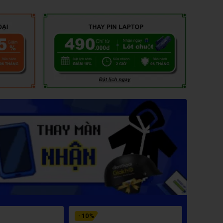
-
10
%
-
9
%