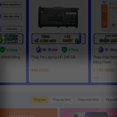
- Chính Hãng
Thay Pin Laptop HP 240 G8
Thay màn hình
Hãng Pisen
1.190.000đ
990.000đ
1
★
5
Thay pin
Thay ép kính
Thay màn hình
Thay c