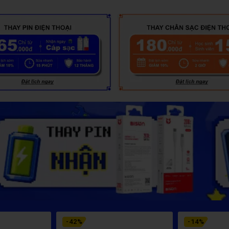
-
42
%
-
14
%