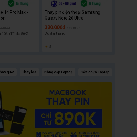
e 14 Pro Max -
Thay pin điện thoại Samsung
son
Galaxy Note 20 Ultra
330.000đ
440.000đ
90.000đ
Ưu đãi tháng
 10% (Tối đa 50K)
★
5
hay quạt
Thay loa
Nâng cấp Laptop
Sửa chữa Laptop