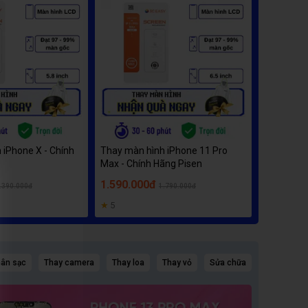
 iPhone X - Chính
Thay màn hình iPhone 11 Pro
Thay màn
Max - Chính Hãng Pisen
S22 Ultra
1.590.000đ
3.500.0
.390.000đ
1.790.000đ
★
5
hân sạc
Thay camera
Thay loa
Thay vỏ
Sửa chữa