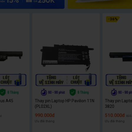
-
36
%
sus A45
Thay pin Laptop HP Pavilion 11N
Thay pin Lapt
(PL02XL)
3820
990.000đ
510.000đ
0đ
800
Ưu đãi tháng
Ưu đãi tháng