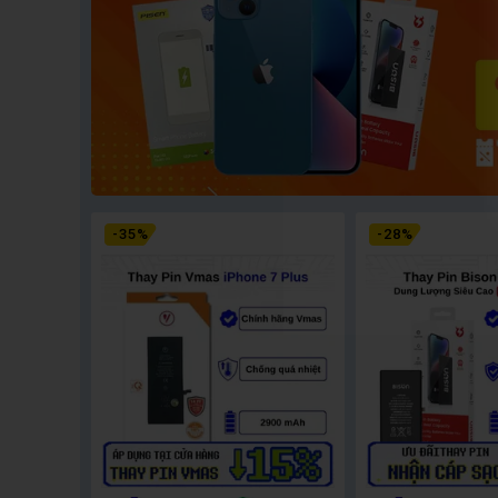
-
35
%
-
28
%