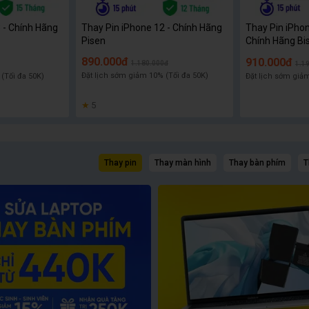
 - Chính Hãng
Thay Pin iPhone 12 - Chính Hãng
Thay Pin iPhon
Pisen
Chính Hãng Bi
890.000đ
910.000đ
1.180.000đ
1.1
Đặt lịch sớm giảm 10% (Tối đa 50K)
(Tối đa 50K)
Đặt lịch sớm giảm
★
5
Thay pin
Thay màn hình
Thay bàn phím
T