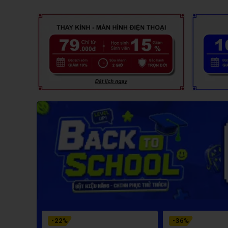
-
22
%
-
36
%