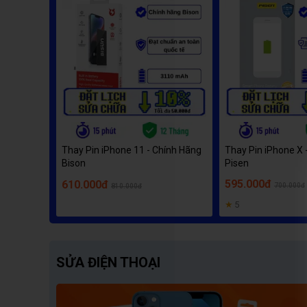
Thay Pin iPhone 11 - Chính Hãng
Thay Pin iPhone X 
Bison
Pisen
595.000đ
610.000đ
700.000đ
810.000đ
★
5
SỬA ĐIỆN THOẠI