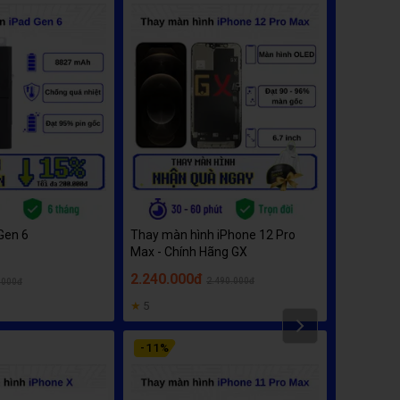
Gen 6
Thay màn hình iPhone 12 Pro
Thay màn 
Max - Chính Hãng GX
Max - Chí
2.240.000đ
5.290.0
2.490.000đ
.000đ
★
5
Next
-
11
%
-
12
%