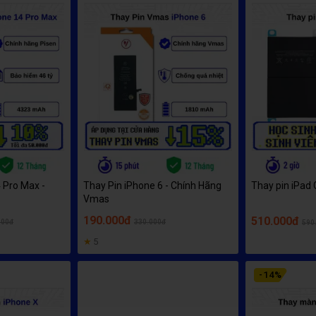
 Pro Max -
Thay Pin iPhone 6 - Chính Hãng
Thay pin iPad 
Vmas
190.000đ
510.000đ
000đ
330.000đ
590
★
5
-
14
%