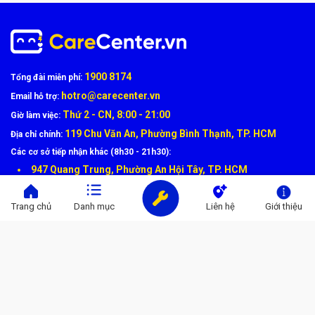
1900 8174
Tổng đài miễn phí:
hotro@carecenter.vn
Email hỗ trợ:
Thứ 2 - CN, 8:00 - 21:00
Giờ làm việc:
119 Chu Văn An, Phường Bình Thạnh, TP. HCM
Địa chỉ chính:
Các cơ sở tiếp nhận khác (8h30 - 21h30):
947 Quang Trung, Phường An Hội Tây, TP. HCM
1247 Đường 3 tháng 2, P. Minh Phụng, TP. HCM
121 Chu Văn An, Phường Bình Thạnh, TP.HCM
Trang chủ
Danh mục
Liên hệ
Giới thiệu
THÔNG TIN HỖ TRỢ
Chính sách bảo mật thông tin
Điều khoản sử dụng dịch vụ
Chính sách bảo hành sửa chữa