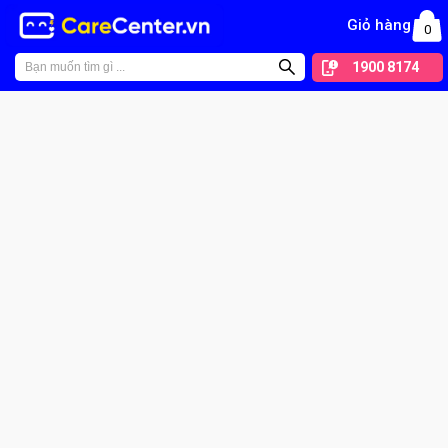
Giỏ hàng
0
1900 8174