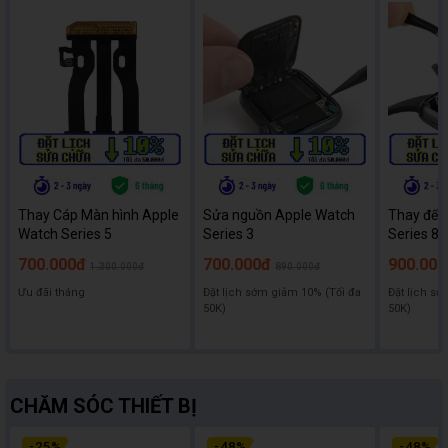
Thay Cáp Màn hình Apple
Sửa nguồn Apple Watch
Thay đế 
Watch Series 5
Series 3
Series 8
700.000đ
700.000đ
900.000
1.300.000đ
890.000đ
Ưu đãi tháng
Đặt lịch sớm giảm 10% (Tối đa
Đặt lịch sớ
50K)
50K)
CHĂM SÓC THIẾT BỊ
-
25
%
-
48
%
-
48
%