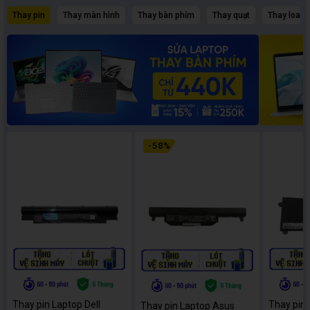
Thay pin
Thay màn hình
Thay bàn phím
Thay quạt
Thay loa
-
58
%
Thay pin Laptop Dell
Thay pin
Thay pin Laptop Asus