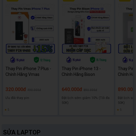
Thay Pin iPhone 7 Plus -
Thay Pin iPhone 13 -
Thay Pin 
Chính Hãng Vmas
Chính Hãng Bison
Chính Hã
320.000đ
640.000đ
890.000
490.000đ
890.000đ
Ưu đãi thay pin
Đặt lịch sớm giảm 10% (Tối đa
Đặt lịch sớ
50K)
50K)
★
5
★
5
SỬA LAPTOP