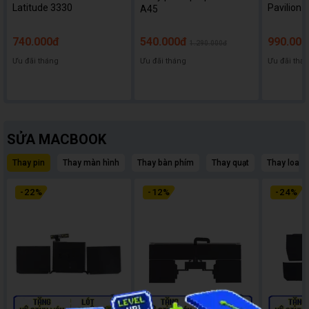
Latitude 3330
Pavilion 
A45
740.000đ
540.000đ
990.000
1.290.000đ
Ưu đãi tháng
Ưu đãi tháng
Ưu đãi thá
SỬA MACBOOK
Thay pin
Thay màn hình
Thay bàn phím
Thay quạt
Thay loa
-
22
%
-
12
%
-
24
%