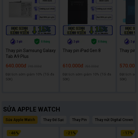
Thay pin Samsung Galaxy
Thay pin iPad Gen 8
Thay pin 
Tab A9 Plus
640.000đ
610.000đ
570.000
740.000đ
750.000đ
Đặt lịch sớm giảm 10% (Tối đa
Đặt lịch sớm giảm 10% (Tối đa
Đặt lịch sớ
50K)
50K)
50K)
SỬA APPLE WATCH
Sửa Apple Watch
Thay Đế Sạc
Thay Pin
Thay nút Digital Crown A
-
46
%
-
21
%
-
17
%