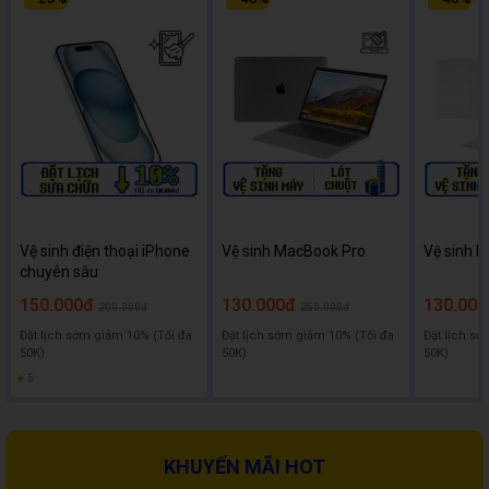
Vệ sinh điện thoại iPhone
Vệ sinh MacBook Pro
Vệ sinh l
chuyên sâu
150.000đ
130.000đ
130.000
200.000đ
250.000đ
Đặt lịch sớm giảm 10% (Tối đa
Đặt lịch sớm giảm 10% (Tối đa
Đặt lịch sớ
50K)
50K)
50K)
★
5
KHUYẾN MÃI HOT