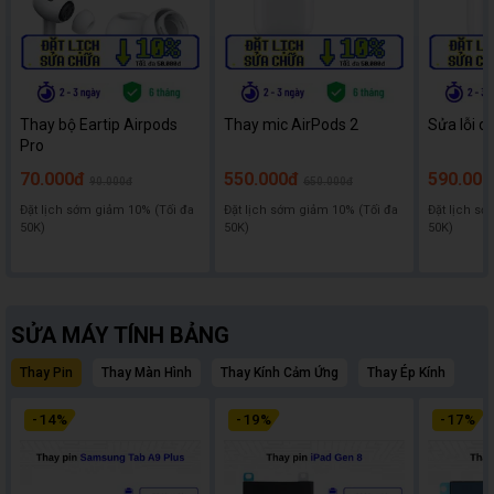
Thay bộ Eartip Airpods
Thay mic AirPods 2
Sửa lỗi d
Pro
70.000đ
550.000đ
590.000
90.000đ
650.000đ
Đặt lịch sớm giảm 10% (Tối đa
Đặt lịch sớm giảm 10% (Tối đa
Đặt lịch sớ
50K)
50K)
50K)
SỬA MÁY TÍNH BẢNG
Thay Pin
Thay Màn Hình
Thay Kính Cảm Ứng
Thay Ép Kính
-
14
%
-
19
%
-
17
%