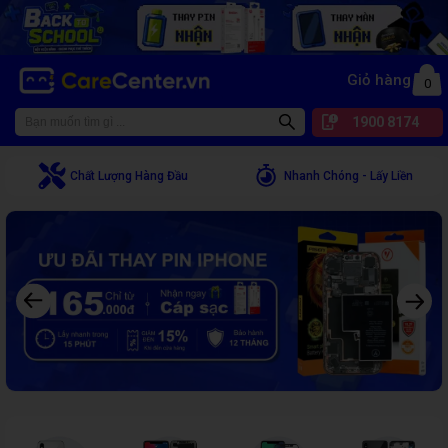
CareCenter - Sửa điện thoại, laptop giá rẻ chất lượng tại TPHCM
Giỏ hàng
0
1900 8174
Chất Lượng Hàng Đầu
Nhanh Chóng - Lấy Liền