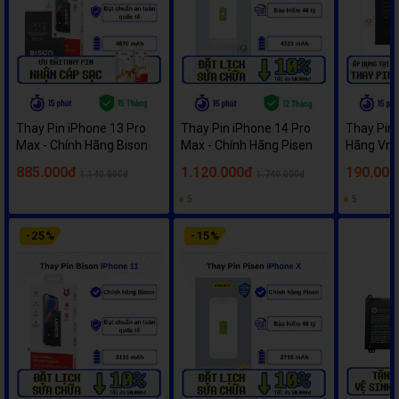
Thay Pin iPhone 13 Pro
Thay Pin iPhone 14 Pro
Thay Pin 
Max - Chính Hãng Bison
Max - Chính Hãng Pisen
Hãng Vm
885.000đ
1.120.000đ
190.000
1.140.000đ
1.740.000đ
★
5
★
5
-
25
%
-
15
%