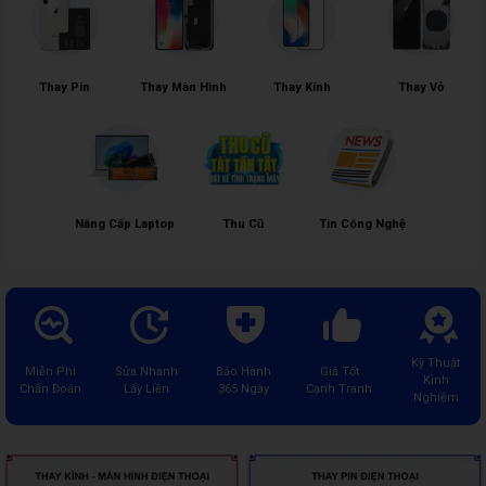
Thay Pin
Thay Màn Hình
Thay Kính
Thay Vỏ
Nâng Cấp Laptop
Thu Cũ
Tin Công Nghệ
Kỹ Thuật
Miễn Phí
Sửa Nhanh
Bảo Hành
Giá Tốt
Kinh
Chẩn Đoán
Lấy Liền
365 Ngày
Cạnh Tranh
Nghiệm