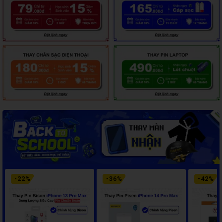
-
22
%
-
36
%
-
42
%