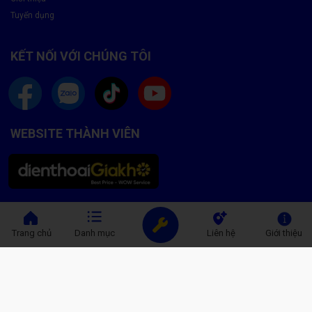
Tuyển dụng
KẾT NỐI VỚI CHÚNG TÔI
WEBSITE THÀNH VIÊN
Trang chủ
Danh mục
Liên hệ
Giới thiệu
© CÔNG TY TNHH DỊCH VỤ SỬA CHỮA CARECENTER | Giấy CN ĐKDN số:
0318532870 do Phòng Đăng ký kinh doanh TP. HCM cấp đăng ký lần đầu ngày
25/06/2024, đăng ký thay đổi lần thứ 1, ngày 09/01/2025
Địa chỉ trụ sở chính: 119 Chu Văn An, Phường Bình Thạnh, Thành phố Hồ Chí
Minh - Chịu trách nhiệm nội dung: Dương Trường Giang Nam