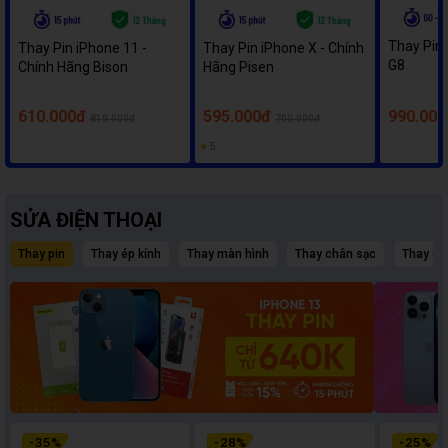
Thay Pin
Thay Pin iPhone 11 -
Thay Pin iPhone X - Chính
G8
Chính Hãng Bison
Hãng Pisen
610.000đ
595.000đ
990.000
810.000đ
700.000đ
★
5
SỬA ĐIỆN THOẠI
Thay pin
Thay ép kính
Thay màn hình
Thay chân sạc
Thay c
-
35
%
-
28
%
-
25
%