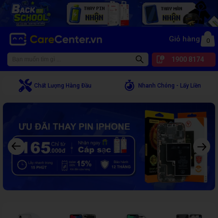
CareCenter - Sửa điện thoại, laptop giá rẻ chất lượng tại TPHCM
Giỏ hàng
0
1900 8174
Chất Lượng Hàng Đầu
Nhanh Chóng - Lấy Liền