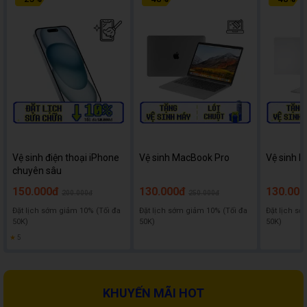
Vệ sinh điện thoại iPhone
Vệ sinh MacBook Pro
Vệ sinh l
chuyên sâu
150.000đ
130.000đ
130.000
200.000đ
250.000đ
Đặt lịch sớm giảm 10% (Tối đa
Đặt lịch sớm giảm 10% (Tối đa
Đặt lịch sớ
50K)
50K)
50K)
★
5
KHUYẾN MÃI HOT