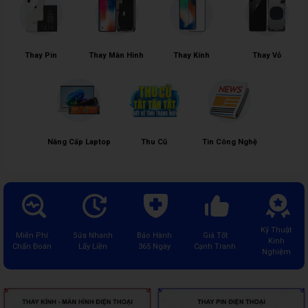
Thay Pin
Thay Màn Hình
Thay Kính
Thay Vỏ
Nâng Cấp Laptop
Thu Cũ
Tin Công Nghệ
Kỹ Thuật
Miễn Phí
Sửa Nhanh
Bảo Hành
Giá Tốt
Kinh
Chẩn Đoán
Lấy Liền
365 Ngày
Cạnh Tranh
Nghiệm