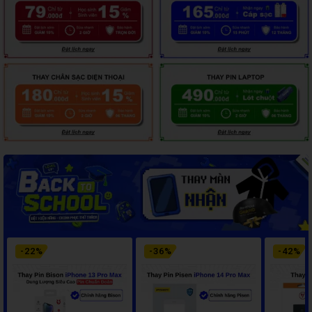
-
22
%
-
36
%
-
42
%