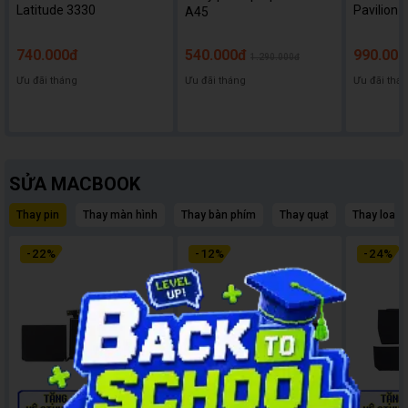
Latitude 3330
Pavilion 
A45
740.000đ
540.000đ
990.000
1.290.000đ
Ưu đãi tháng
Ưu đãi tháng
Ưu đãi thá
SỬA MACBOOK
Thay pin
Thay màn hình
Thay bàn phím
Thay quạt
Thay loa
-
22
%
-
12
%
-
24
%