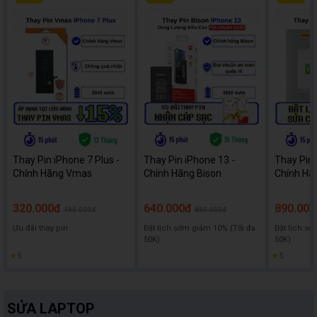
Thay Pin iPhone 7 Plus -
Thay Pin iPhone 13 -
Thay Pin 
Chính Hãng Vmas
Chính Hãng Bison
Chính Hã
320.000đ
640.000đ
890.000
490.000đ
890.000đ
Ưu đãi thay pin
Đặt lịch sớm giảm 10% (Tối đa
Đặt lịch sớ
50K)
50K)
★
5
★
5
SỬA LAPTOP