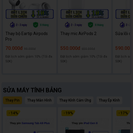
Thay bộ Eartip Airpods
Thay mic AirPods 2
Sửa lỗi d
Pro
70.000đ
550.000đ
590.000
90.000đ
650.000đ
Đặt lịch sớm giảm 10% (Tối đa
Đặt lịch sớm giảm 10% (Tối đa
Đặt lịch sớ
50K)
50K)
50K)
SỬA MÁY TÍNH BẢNG
Thay Pin
Thay Màn Hình
Thay Kính Cảm Ứng
Thay Ép Kính
-
14
%
-
19
%
-
17
%