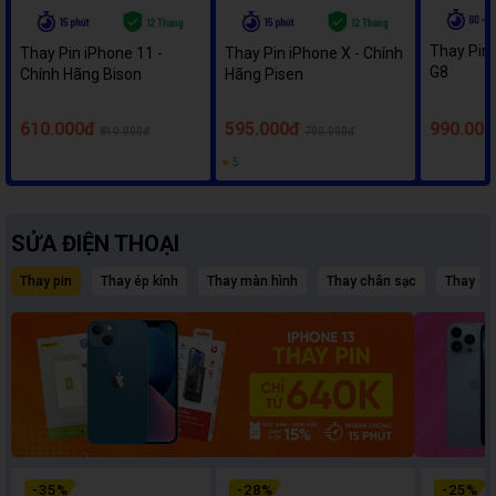
Thay Pin
Thay Pin iPhone 11 -
Thay Pin iPhone X - Chính
G8
Chính Hãng Bison
Hãng Pisen
610.000đ
595.000đ
990.000
810.000đ
700.000đ
★
5
SỬA ĐIỆN THOẠI
Thay pin
Thay ép kính
Thay màn hình
Thay chân sạc
Thay c
-
35
%
-
28
%
-
25
%