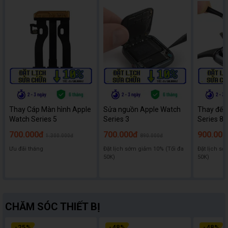
Thay Cáp Màn hình Apple
Sửa nguồn Apple Watch
Thay đế 
Watch Series 5
Series 3
Series 8
700.000đ
700.000đ
900.000
1.300.000đ
890.000đ
Ưu đãi tháng
Đặt lịch sớm giảm 10% (Tối đa
Đặt lịch sớ
50K)
50K)
CHĂM SÓC THIẾT BỊ
-
25
%
-
48
%
-
48
%