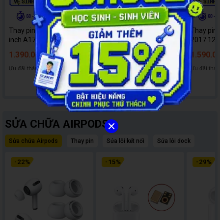
Thay pin MacBook Pro 13
Thay pin Macbook Air M2
Thay pin
inch A1713
2022 13 inch A2681
2017 12 
1.390.000đ
3.990.000đ
1.590.0
1.790.000đ
4.510.000đ
Ưu đãi tháng
Ưu đãi tháng
Ưu đãi thá
SỬA CHỮA AIRPODS
Sửa chữa Airpods
Thay pin
Sửa lỗi kết nối
Sửa lỗi dock
-
22
%
-
15
%
-
29
%