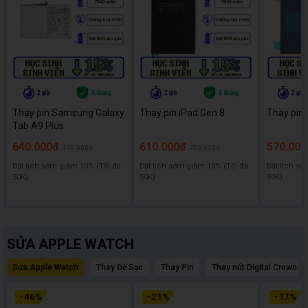
Thay pin Samsung Galaxy
Thay pin iPad Gen 8
Thay pin 
Tab A9 Plus
640.000đ
610.000đ
570.000
740.000đ
750.000đ
Đặt lịch sớm giảm 10% (Tối đa
Đặt lịch sớm giảm 10% (Tối đa
Đặt lịch sớ
50K)
50K)
50K)
SỬA APPLE WATCH
Sửa Apple Watch
Thay Đế Sạc
Thay Pin
Thay nút Digital Crown A
-
46
%
-
21
%
-
17
%