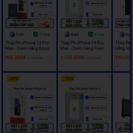
Thay Pin iPhone 13 Pro
Thay Pin iPhone 14 Pro
Thay Pin 
Max - Chính Hãng Bison
Max - Chính Hãng Pisen
Hãng Vm
885.000đ
1.120.000đ
190.000
1.140.000đ
1.740.000đ
★
5
★
5
-
25
%
-
15
%