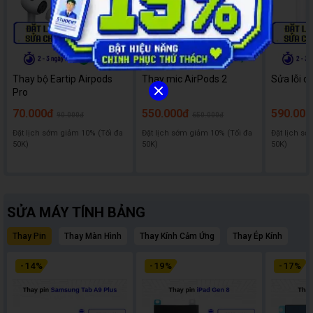
Thay bộ Eartip Airpods
Thay mic AirPods 2
Sửa lỗi d
Pro
70.000đ
550.000đ
590.000
90.000đ
650.000đ
Đặt lịch sớm giảm 10% (Tối đa
Đặt lịch sớm giảm 10% (Tối đa
Đặt lịch sớ
50K)
50K)
50K)
SỬA MÁY TÍNH BẢNG
Thay Pin
Thay Màn Hình
Thay Kính Cảm Ứng
Thay Ép Kính
-
14
%
-
19
%
-
17
%