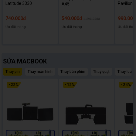
Latitude 3330
Pavilion 
A45
740.000đ
540.000đ
990.000
1.290.000đ
Ưu đãi tháng
Ưu đãi tháng
Ưu đãi thá
SỬA MACBOOK
Thay pin
Thay màn hình
Thay bàn phím
Thay quạt
Thay loa
-
22
%
-
12
%
-
24
%