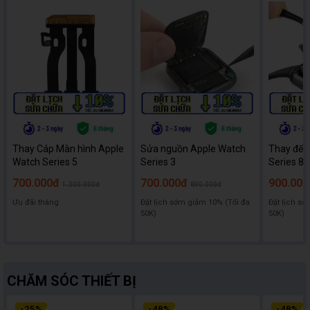
Thay Cáp Màn hình Apple
Sửa nguồn Apple Watch
Thay đế 
Watch Series 5
Series 3
Series 8
700.000đ
700.000đ
900.000
1.300.000đ
890.000đ
Ưu đãi tháng
Đặt lịch sớm giảm 10% (Tối đa
Đặt lịch sớ
50K)
50K)
CHĂM SÓC THIẾT BỊ
-
25
%
-
48
%
-
48
%