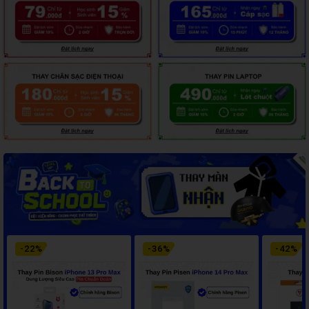
-
22
%
-
36
%
-
42
%