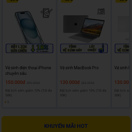
Vệ sinh điện thoại iPhone
Vệ sinh MacBook Pro
Vệ sinh l
chuyên sâu
150.000đ
130.000đ
130.000
200.000đ
250.000đ
Đặt lịch sớm giảm 10% (Tối đa
Đặt lịch sớm giảm 10% (Tối đa
Đặt lịch sớ
50K)
50K)
50K)
★
5
KHUYẾN MÃI HOT