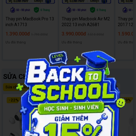
Thay pin MacBook Pro 13
Thay pin Macbook Air M2
Thay pin
inch A1713
2022 13 inch A2681
2017 12 
1.390.000đ
3.990.000đ
1.590.0
1.790.000đ
4.510.000đ
Ưu đãi tháng
Ưu đãi tháng
Ưu đãi thá
SỬA CHỮA AIRPODS
Sửa chữa Airpods
Thay pin
Sửa lỗi kết nối
Sửa lỗi dock
-
22
%
-
15
%
-
29
%