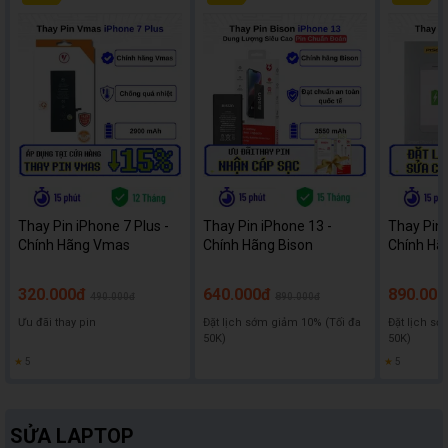
Thay Pin iPhone 7 Plus -
Thay Pin iPhone 13 -
Thay Pin 
Chính Hãng Vmas
Chính Hãng Bison
Chính Hã
320.000đ
640.000đ
890.000
490.000đ
890.000đ
Ưu đãi thay pin
Đặt lịch sớm giảm 10% (Tối đa
Đặt lịch sớ
50K)
50K)
★
5
★
5
SỬA LAPTOP