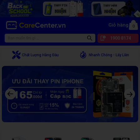
CareCenter - Sửa điện thoại, laptop giá rẻ chất lượng tại TPHCM
Giỏ hàng
0
1900 8174
Dịch Vụ Uy Tín
Bảo Mật Dữ Liệu