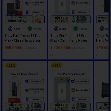
Thay Pin iPhone 13 Pro
Thay Pin iPhone 14 Pro
Thay Pin 
Max - Chính Hãng Bison
Max - Chính Hãng Pisen
Hãng Vm
885.000đ
1.120.000đ
190.000
1.140.000đ
1.740.000đ
★
5
★
5
-
25
%
-
15
%