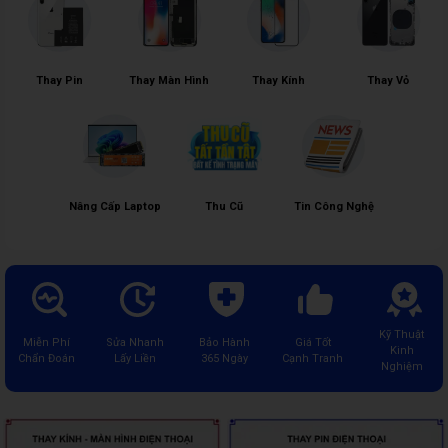
Thay Pin
Thay Màn Hình
Thay Kính
Thay Vỏ
Nâng Cấp Laptop
Thu Cũ
Tin Công Nghệ
Kỹ Thuật
Miễn Phí
Sửa Nhanh
Bảo Hành
Giá Tốt
Kinh
Chẩn Đoán
Lấy Liền
365 Ngày
Cạnh Tranh
Nghiệm