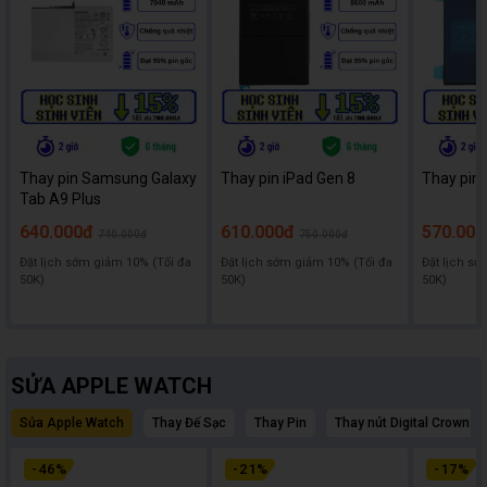
Thay pin Samsung Galaxy
Thay pin iPad Gen 8
Thay pin 
Tab A9 Plus
640.000đ
610.000đ
570.000
740.000đ
750.000đ
Đặt lịch sớm giảm 10% (Tối đa
Đặt lịch sớm giảm 10% (Tối đa
Đặt lịch sớ
50K)
50K)
50K)
SỬA APPLE WATCH
Sửa Apple Watch
Thay Đế Sạc
Thay Pin
Thay nút Digital Crown A
-
46
%
-
21
%
-
17
%