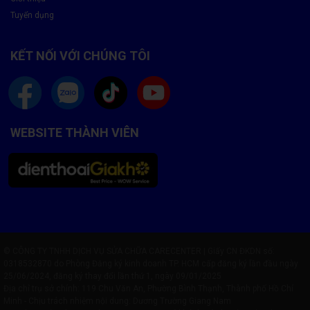
Tuyển dụng
KẾT NỐI VỚI CHÚNG TÔI
WEBSITE THÀNH VIÊN
© CÔNG TY TNHH DỊCH VỤ SỬA CHỮA CARECENTER | Giấy CN ĐKDN số:
0318532870 do Phòng Đăng ký kinh doanh TP. HCM cấp đăng ký lần đầu ngày
25/06/2024, đăng ký thay đổi lần thứ 1, ngày 09/01/2025
Địa chỉ trụ sở chính: 119 Chu Văn An, Phường Bình Thạnh, Thành phố Hồ Chí
Minh - Chịu trách nhiệm nội dung: Dương Trường Giang Nam