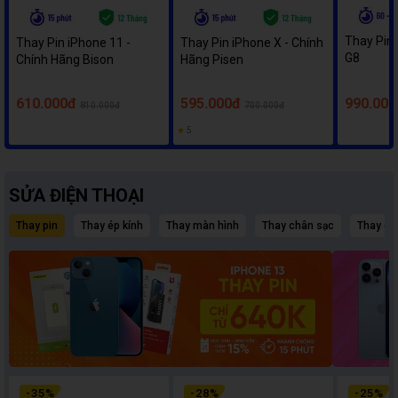
Thay Pin
Thay Pin iPhone 11 -
Thay Pin iPhone X - Chính
G8
Chính Hãng Bison
Hãng Pisen
610.000đ
595.000đ
990.000
810.000đ
700.000đ
★
5
SỬA ĐIỆN THOẠI
Thay pin
Thay ép kính
Thay màn hình
Thay chân sạc
Thay c
-
35
%
-
28
%
-
25
%