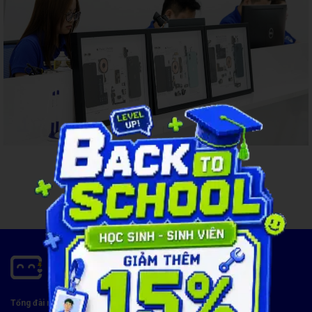
Xem Thêm
Bảng Giá Dịch Vụ
Thay Màn Hình iPhone - Care Cent
1900 8174
Tổng đài miễn phí:
Màn hình chính
Màn hình