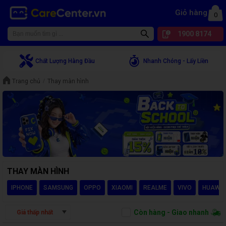
Giỏ hàng
0
1900 8174
Chất Lượng Hàng Đầu
Nhanh Chóng - Lấy Liền
Trang chủ
Thay màn hình
THAY MÀN HÌNH
IPHONE
SAMSUNG
OPPO
XIAOMI
REALME
VIVO
HUAWEI
Còn hàng - Giao nhanh
Giá thấp nhất