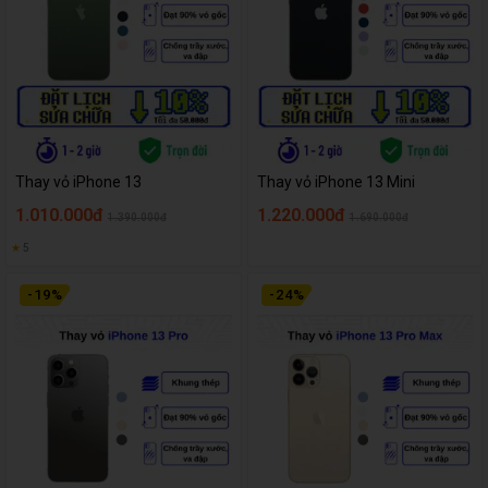
Thay vỏ iPhone 13
Thay vỏ iPhone 13 Mini
1.010.000đ
1.220.000đ
1.390.000đ
1.690.000đ
★
5
-
19
%
-
24
%