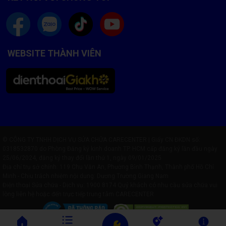
WEBSITE THÀNH VIÊN
© CÔNG TY TNHH DỊCH VỤ SỬA CHỮA CARECENTER | Giấy CN ĐKDN số:
0318532870 do Phòng Đăng ký kinh doanh TP. HCM cấp đăng ký lần đầu ngày
25/06/2024, đăng ký thay đổi lần thứ 1, ngày 09/01/2025
Địa chỉ trụ sở chính: 119 Chu Văn An, Phường Bình Thạnh, Thành phố Hồ Chí
Minh - Chịu trách nhiệm nội dung: Dương Trường Giang Nam
Điện thoại Sửa chữa - Dịch vụ:
1900 8174
Quý khách có nhu cầu sửa chữa vui
lòng liên hệ hoặc đến trực tiếp trung tâm CARECENTER