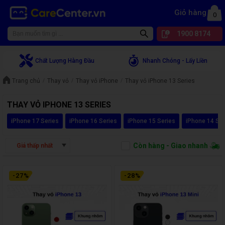
Giỏ hàng
0
1900 8174
Chất Lượng Hàng Đầu
Nhanh Chóng - Lấy Liền
Trang chủ
Thay vỏ
Thay vỏ iPhone
Thay vỏ iPhone 13 Series
THAY VỎ IPHONE 13 SERIES
iPhone 17 Series
iPhone 16 Series
iPhone 15 Series
iPhone 14 Ser
Còn hàng - Giao nhanh
Giá thấp nhất
-
27
%
-
28
%