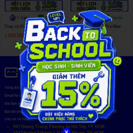
Thay vỏ iPhone 13 Pro
Thay vỏ iPhone 13 Pro Max
1.620.000đ
1.750.000đ
1.990.000đ
2.290.000đ
1900 8174
Tổng đài miễn phí:
hotro@carecenter.vn
Email hỗ trợ:
Thứ 2 - CN, 8:00 - 21:00
Giờ làm việc:
119 Chu Văn An, Phường Bình Thạnh, TP. HCM
Địa chỉ chính:
Các cơ sở tiếp nhận khác (8h30 - 21h30):
947 Quang Trung, Phường An Hội Tây, TP. HCM
1247 Đường 3 tháng 2, P. Minh Phụng, TP. HCM