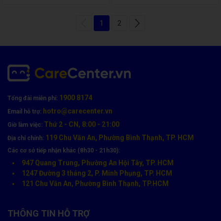
1
2
1900 8174
Tổng đài miễn phí:
hotro@carecenter.vn
Email hỗ trợ:
Thứ 2 - CN, 8:00 - 21:00
Giờ làm việc:
119 Chu Văn An, Phường Bình Thạnh, TP. HCM
Địa chỉ chính:
Các cơ sở tiếp nhận khác (8h30 - 21h30):
947 Quang Trung, Phường An Hội Tây, TP. HCM
1247 Đường 3 tháng 2, P. Minh Phụng, TP. HCM
121 Chu Văn An, Phường Bình Thạnh, TP.HCM
THÔNG TIN HỖ TRỢ