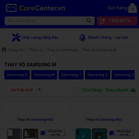
Giỏ hàng
0
1900 8174
Chất Lượng Hàng Đầu
Nhanh Chóng - Lấy Liền
Trang chủ
Thay vỏ
Thay vỏ Samsung
Thay vỏ Samsung M
THAY VỎ SAMSUNG M
Samsung A
Samsung M
Samsung J
Samsung S
Samsung Z
Còn hàng - Giao nhanh
Giá thấp nhất