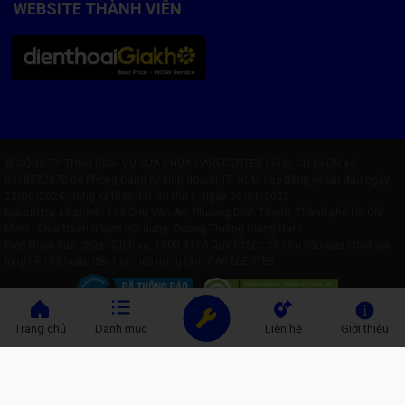
WEBSITE THÀNH VIÊN
© CÔNG TY TNHH DỊCH VỤ SỬA CHỮA CARECENTER | Giấy CN ĐKDN số:
0318532870 do Phòng Đăng ký kinh doanh TP. HCM cấp đăng ký lần đầu ngày
25/06/2024, đăng ký thay đổi lần thứ 1, ngày 09/01/2025
Địa chỉ trụ sở chính: 119 Chu Văn An, Phường Bình Thạnh, Thành phố Hồ Chí
Minh - Chịu trách nhiệm nội dung: Dương Trường Giang Nam
Điện thoại Sửa chữa - Dịch vụ:
1900 8174
Quý khách có nhu cầu sửa chữa vui
lòng liên hệ hoặc đến trực tiếp trung tâm CARECENTER
Trang chủ
Danh mục
Liên hệ
Giới thiệu