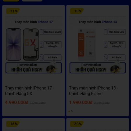
-
11
%
-
10
%
Thay màn hình iPhone 17 -
Thay màn hình iPhone 13 -
Chính Hãng GX
Chính Hãng Pisen
4.990.000đ
1.990.000đ
5.590.000đ
2.199.000đ
★
5
-
15
%
-
20
%