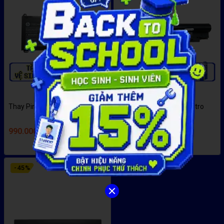
Thay Pin Laptop HP 240 G8
Thay pin Laptop Dell Vostro
V131
990.000đ
740.000đ
-
45
%