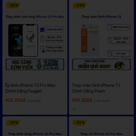
-
26
%
-
34
%
Ép kính iPhone 12 Pro Max -
Thay màn hình iPhone 11 -
Chính hãng Feaglet
Chính Hãng Pisen
405.000đ
990.000đ
550.000đ
1.490.000đ
★
5
-
23
%
-
55
%