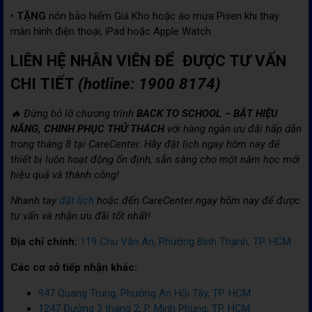
•
TẶNG
nón bảo hiểm Giá Kho hoặc áo mưa Pisen khi thay
màn hình điện thoại, iPad hoặc Apple Watch.
LIÊN HỆ NHÂN VIÊN ĐỂ ĐƯỢC TƯ VẤN
CHI TIẾT
(hotline: 1900 8174)
🔥 Đừng bỏ lỡ chương trình
BACK TO SCHOOL – BẬT HIỆU
NĂNG, CHINH PHỤC THỬ THÁCH
với hàng ngàn ưu đãi hấp dẫn
trong tháng 8 tại CareCenter. Hãy đặt lịch ngay hôm nay để
thiết bị luôn hoạt động ổn định, sẵn sàng cho một năm học mới
hiệu quả và thành công!
Nhanh tay
đặt lịch
hoặc đến CareCenter ngay hôm nay để được
tư vấn và nhận ưu đãi tốt nhất!
Địa chỉ chính:
119 Chu Văn An, Phường Bình Thạnh, TP. HCM
Các cơ sở tiếp nhận khác:
947 Quang Trung, Phường An Hội Tây, TP. HCM
1247 Đường 3 tháng 2, P. Minh Phụng, TP. HCM