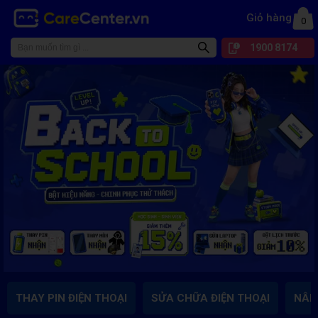
Giỏ hàng
0
1900 8174
THAY PIN ĐIỆN THOẠI
SỬA CHỮA ĐIỆN THOẠI
NÂN