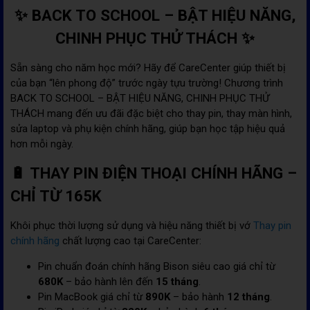
✨ BACK TO SCHOOL – BẬT HIỆU NĂNG,
CHINH PHỤC THỬ THÁCH ✨
Sẵn sàng cho năm học mới? Hãy để CareCenter giúp thiết bị
của bạn “lên phong độ” trước ngày tựu trường! Chương trình
BACK TO SCHOOL – BẬT HIỆU NĂNG, CHINH PHỤC THỬ
THÁCH mang đến ưu đãi đặc biệt cho thay pin, thay màn hình,
sửa laptop và phụ kiện chính hãng, giúp bạn học tập hiệu quả
hơn mỗi ngày.
🔋 THAY PIN ĐIỆN THOẠI CHÍNH HÃNG –
CHỈ TỪ 165K
Khôi phục thời lượng sử dụng và hiệu năng thiết bị vớ
Thay pin
chính hãng
chất lượng cao tại CareCenter:
Pin chuẩn đoán chính hãng Bison siêu cao giá chỉ từ
680K
– bảo hành lên đến
15 tháng
.
Pin MacBook giá chỉ từ
890K
– bảo hành
12 tháng
.