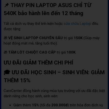
📌 THAY PIN LAPTOP ASUS CHỈ TỪ
540K bảo hành lên đến 12 tháng
Tất cả dịch vụ thay thế linh kiện hoặc
sửa chữa Laptop
đều
được tặng:
🎁
VỆ SINH LAPTOP CHUYÊN SÂU
trị giá
150K
(Giúp máy
hoạt động mát mẻ, tăng tuổi thọ).
🎁
TẤM LÓT CHUỘT CAO CẤP
trị giá
100K
.
ƯU ĐÃI GIẢM THÊM CHI PHÍ
🎓 ƯU ĐÃI HỌC SINH – SINH VIÊN: GIẢM
THÊM 15%
CareCenter đồng hành cùng mùa tựu trường với ưu đãi đặc biệt
dành riêng cho học sinh, sinh viên:
Giảm thêm
15%
(tối đa
200.000đ
) trên hóa đơn dịch vụ