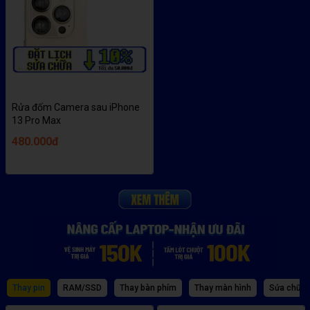
Rửa đốm Camera sau iPhone
13 Pro Max
480.000đ
Thay pin
RAM/SSD
Thay bàn phím
Thay màn hình
Sửa chữa 