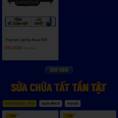
Thay pin Laptop Asus K55
540.000đ
990.000đ
Máy tính bảng - iPad
Apple Watch
Airpods
-
14
%
-
5
%