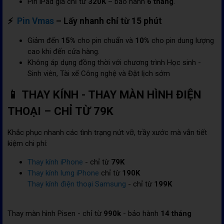
Pin iPad giá chỉ từ
320K
– bảo hành
6 tháng
.
⚡
Pin Vmas
– Lấy nhanh chỉ từ 15 phút
Giảm đến
15%
cho pin chuẩn và
10%
cho pin dung lượng
cao khi đến cửa hàng.
Không áp dụng đồng thời với chương trình Học sinh -
Sinh viên, Tài xế Công nghệ và Đặt lịch sớm
📱 THAY KÍNH - THAY MÀN HÌNH ĐIỆN
THOẠI – CHỈ TỪ 79K
Khắc phục nhanh các tình trạng nứt vỡ, trầy xước mà vẫn tiết
kiệm chi phí:
Thay kính iPhone
- chỉ từ
79K
Thay kính lưng iPhone
chỉ từ
190K
Thay kính điện thoại Samsung
- chỉ từ
199K
Thay màn hình Pisen - chỉ từ
990k
- bảo hành
14 tháng