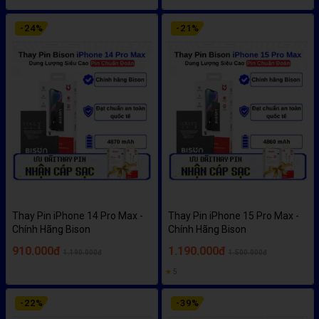
-
24
%
-
21
%
Thay Pin iPhone 14 Pro Max -
Thay Pin iPhone 15 Pro Max -
Chính Hãng Bison
Chính Hãng Bison
910.000đ
1.190.000đ
1.190.000đ
1.500.000đ
★
5
-
22
%
-
39
%