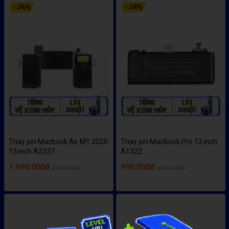
-
26
%
-
38
%
Thay pin Macbook Air M1 2020
Thay pin MacBook Pro 13 inch
13 inch A2337
A1322
1.490.000đ
990.000đ
2.000.000đ
1.590.000đ