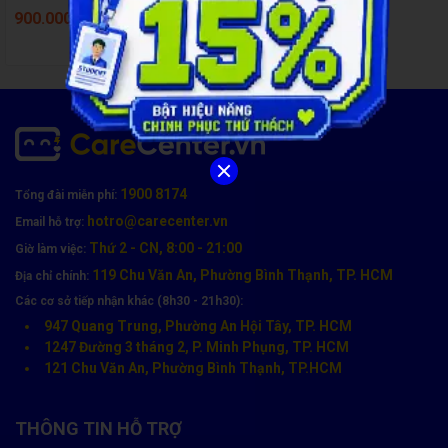
900.000đ
1.140.000đ
1900 8174
Tổng đài miễn phí:
hotro@carecenter.vn
Email hỗ trợ:
Thứ 2 - CN, 8:00 - 21:00
Giờ làm việc:
119 Chu Văn An, Phường Bình Thạnh, TP. HCM
Địa chỉ chính:
Các cơ sở tiếp nhận khác (8h30 - 21h30):
947 Quang Trung, Phường An Hội Tây, TP. HCM
1247 Đường 3 tháng 2, P. Minh Phụng, TP. HCM
121 Chu Văn An, Phường Bình Thạnh, TP.HCM
THÔNG TIN HỖ TRỢ