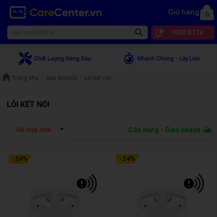
Giỏ hàng
0
1900 8174
Chất Lượng Hàng Đầu
Nhanh Chóng - Lấy Liền
Trang chủ
Sửa Airpods
Lỗi kết nối
LỖI KẾT NỐI
Còn hàng - Giao nhanh
Giá thấp nhất
-
24
%
-
24
%