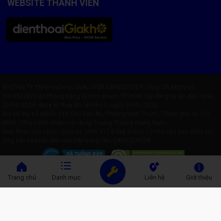
WEBSITE THÀNH VIÊN
© CÔNG TY TNHH DỊCH VỤ SỬA CHỮA CARECENTER | Giấy CN ĐKDN số:
0318532870 do Phòng Đăng ký kinh doanh TP. HCM cấp đăng ký lần đầu ngày
25/06/2024, đăng ký thay đổi lần thứ 1, ngày 09/01/2025
Địa chỉ trụ sở chính: 119 Chu Văn An, Phường Bình Thạnh, Thành phố Hồ Chí
Minh - Chịu trách nhiệm nội dung: Dương Trường Giang Nam
Điện thoại Sửa chữa - Dịch vụ:
1900 8174
Quý khách có nhu cầu sửa chữa vui
lòng liên hệ hoặc đến trực tiếp trung tâm CARECENTER
Trang chủ
Danh mục
Liên hệ
Giới thiệu