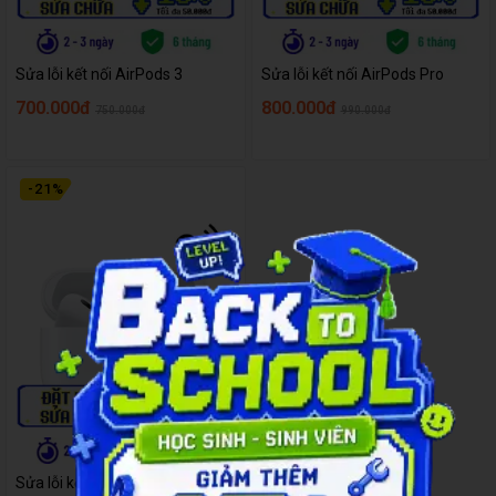
Sửa lỗi kết nối AirPods 3
Sửa lỗi kết nối AirPods Pro
700.000đ
800.000đ
750.000đ
990.000đ
-
21
%
Sửa lỗi kết nối AirPods Pro 2