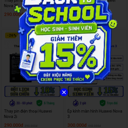
Thay pin điện thoại Huawei
Thay pin điện thoại Huawei
Nova 3E
Nova 3
290.000đ
290.000đ
390.000đ
390.000đ
-
26
%
-
32
%
Thay pin điện thoại Huawei
Ép kính màn hình Huawei Nova
Nova 2i
3
290.000đ
300.000đ
390.000đ
440.000đ