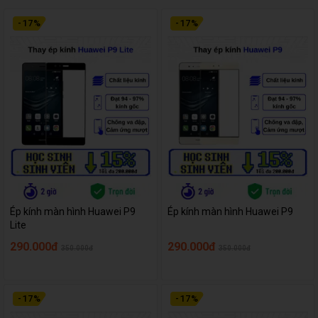
-
17
%
-
17
%
Ép kính màn hình Huawei P9
Ép kính màn hình Huawei P9
Lite
290.000đ
290.000đ
350.000đ
350.000đ
-
17
%
-
17
%