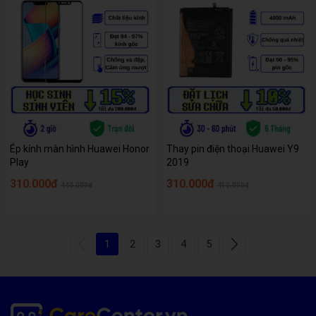
Ép kính màn hình Huawei Honor
Thay pin điện thoại Huawei Y9
Play
2019
310.000đ
310.000đ
440.000đ
410.000đ
1
2
3
4
5