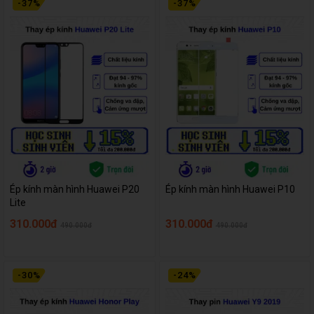
-
37
%
-
37
%
Ép kính màn hình Huawei P20
Ép kính màn hình Huawei P10
Lite
310.000đ
310.000đ
490.000đ
490.000đ
-
30
%
-
24
%