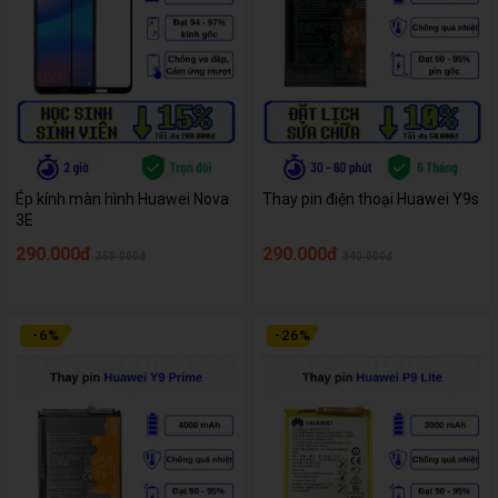
Ép kính màn hình Huawei Nova
Thay pin điện thoại Huawei Y9s
3E
290.000đ
290.000đ
350.000đ
340.000đ
-
6
%
-
26
%