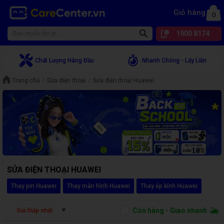
Giỏ hàng
0
1900 8174
Chất Lượng Hàng Đầu
Nhanh Chóng - Lấy Liền
Trang chủ
Sửa điện thoại
Sửa điện thoại Huawei
SỬA ĐIỆN THOẠI HUAWEI
Thay pin Huawei
Thay màn hình Huawei
Thay ép kính Huawei
Còn hàng - Giao nhanh
Giá thấp nhất