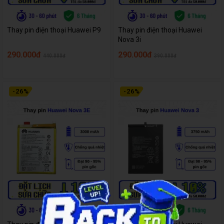
Thay pin điện thoại Huawei P9
Thay pin điện thoại Huawei
Nova 3i
290.000đ
290.000đ
440.000đ
390.000đ
-
26
%
-
26
%