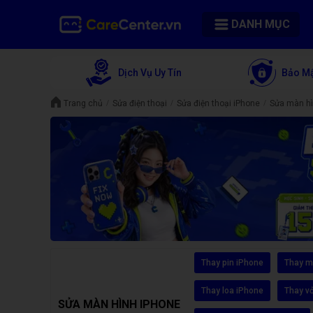
DANH MỤC
Dịch Vụ Uy Tín
Bảo Mậ
Trang chủ
Sửa điện thoại
Sửa điện thoại iPhone
Sửa màn hì
Thay pin iPhone
Thay m
Thay loa iPhone
Thay v
SỬA MÀN HÌNH IPHONE