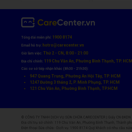
1900 8174
Tổng đài miễn phí:
hotro@carecenter.vn
Email hỗ trợ:
Thứ 2 - CN, 8:00 - 21:00
Giờ làm việc:
119 Chu Văn An, Phường Bình Thạnh, TP. HC
Địa chỉ chính:
Các cơ sở tiếp nhận khác (8h30 - 21h30):
947 Quang Trung, Phường An Hội Tây, TP. HCM
1247 Đường 3 tháng 2, P. Minh Phụng, TP. HCM
121 Chu Văn An, Phường Bình Thạnh, TP.HCM
© CÔNG TY TNHH DỊCH VỤ SỬA CHỮA CARECENTER | Giấy CN ĐKDN số: 
Địa chỉ trụ sở chính: 119 Chu Văn An, Phường Bình Thạnh, Thành ph
Điện thoại Sửa chữa - Dịch vụ:
1900 8174
Quý khách có nhu cầu sửa 