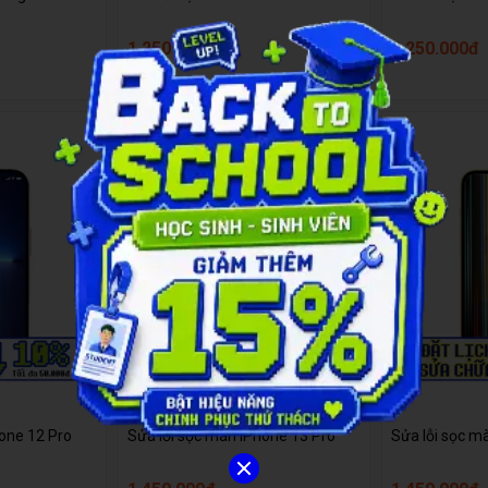
1.250.000đ
1.250.000đ
hone 12 Pro
Sửa lỗi sọc màn iPhone 13 Pro
Sửa lỗi sọc m