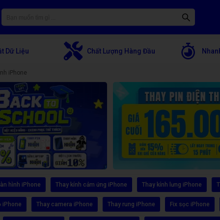
t Dữ Liệu
Chất Lượng Hàng Đầu
Nhanh
nh iPhone
àn hình iPhone
Thay kính cảm ứng iPhone
Thay kính lưng iPhone
T
ỏ iPhone
Thay camera iPhone
Thay rung iPhone
Fix sọc iPhone