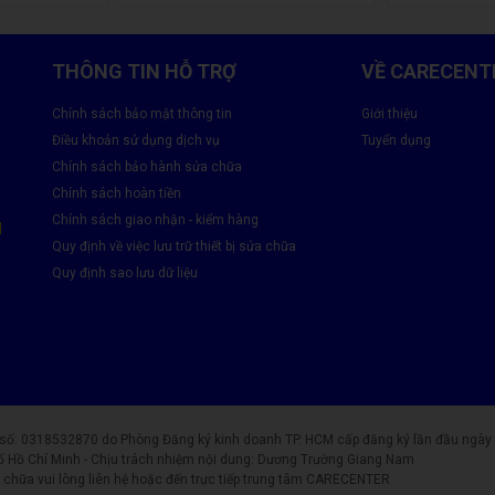
THÔNG TIN HỖ TRỢ
VỀ CARECENT
Chính sách bảo mật thông tin
Giới thiệu
Điều khoản sử dụng dịch vụ
Tuyển dụng
Chính sách bảo hành sửa chữa
Chính sách hoàn tiền
Chính sách giao nhận - kiểm hàng
M
Quy định về việc lưu trữ thiết bị sửa chữa
Quy định sao lưu dữ liệu
0318532870 do Phòng Đăng ký kinh doanh TP. HCM cấp đăng ký lần đầu ngày 25
ố Hồ Chí Minh - Chịu trách nhiệm nội dung: Dương Trường Giang Nam
chữa vui lòng liên hệ hoặc đến trực tiếp trung tâm CARECENTER