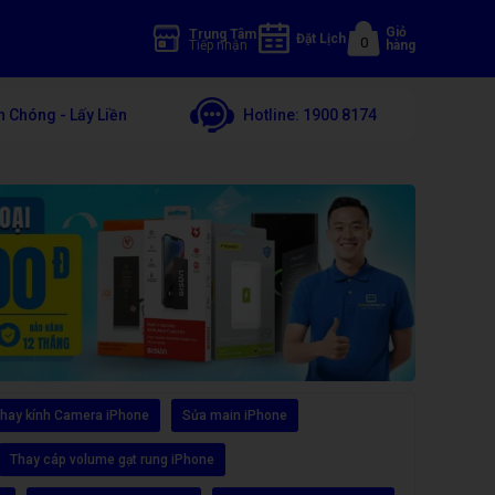
Giỏ
Trung Tâm
Đặt Lịch
0
Tiếp nhận
hàng
 Chóng - Lấy Liền
Hotline:
1900 8174
hay kính Camera iPhone
Sửa main iPhone
Thay cáp volume gạt rung iPhone