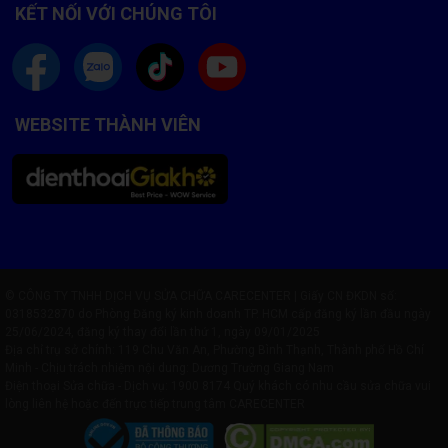
KẾT NỐI VỚI CHÚNG TÔI
WEBSITE THÀNH VIÊN
© CÔNG TY TNHH DỊCH VỤ SỬA CHỮA CARECENTER | Giấy CN ĐKDN số:
0318532870 do Phòng Đăng ký kinh doanh TP. HCM cấp đăng ký lần đầu ngày
25/06/2024, đăng ký thay đổi lần thứ 1, ngày 09/01/2025
Địa chỉ trụ sở chính: 119 Chu Văn An, Phường Bình Thạnh, Thành phố Hồ Chí
Minh - Chịu trách nhiệm nội dung: Dương Trường Giang Nam
Điện thoại Sửa chữa - Dịch vụ:
1900 8174
Quý khách có nhu cầu sửa chữa vui
lòng liên hệ hoặc đến trực tiếp trung tâm CARECENTER