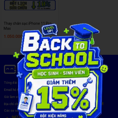
Thay chân sạc iPhone 11 Pro
Max
1.050.000đ
1.400.000đ
1900 8174
Tổng đài miễn phí:
hotro@carecenter.vn
Email hỗ trợ:
Thứ 2 - CN, 8:00 - 21:00
Giờ làm việc:
119 Chu Văn An, Phường Bình Thạnh, TP. HCM
Địa chỉ chính:
Các cơ sở tiếp nhận khác (8h30 - 21h30):
947 Quang Trung, Phường An Hội Tây, TP. HCM