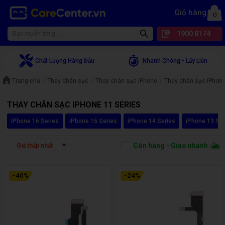
Giỏ hàng
0
1900 8174
Chất Lượng Hàng Đầu
Nhanh Chóng - Lấy Liền
Trang chủ
Thay chân sạc
Thay chân sạc iPhone
Thay chân sạc iPhone
THAY CHÂN SẠC IPHONE 11 SERIES
iPhone 16 Series
iPhone 15 Series
iPhone 14 Series
iPhone 13 Ser
Còn hàng - Giao nhanh
Giá thấp nhất
-
40
%
-
24
%