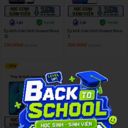
Ép kính màn hình Huawei Nova
Ép kính màn hình Huawei Nova
3E
3
290.000đ
300.000đ
350.000đ
440.000đ
-
23
%