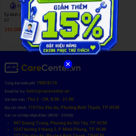
Ép kính màn hình Huawei Nova
5T
340.000đ
440.000đ
1900 8174
Tổng đài miễn phí:
hotro@carecenter.vn
Email hỗ trợ:
Thứ 2 - CN, 8:00 - 21:00
Giờ làm việc:
119 Chu Văn An, Phường Bình Thạnh, TP. HCM
Địa chỉ chính:
Các cơ sở tiếp nhận khác (8h30 - 21h30):
947 Quang Trung, Phường An Hội Tây, TP. HCM
1247 Đường 3 tháng 2, P. Minh Phụng, TP. HCM
121 Chu Văn An, Phường Bình Thạnh, TP.HCM