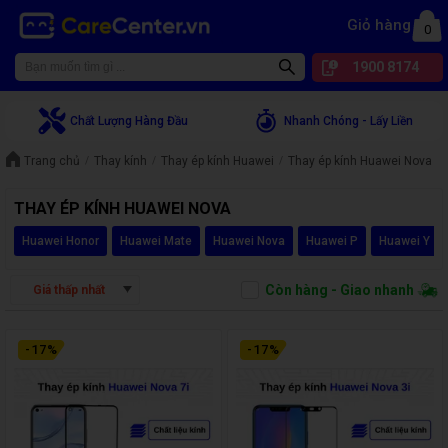
Giỏ hàng
0
1900 8174
Chất Lượng Hàng Đầu
Nhanh Chóng - Lấy Liền
Trang chủ
Thay kính
Thay ép kính Huawei
Thay ép kính Huawei Nova
THAY ÉP KÍNH HUAWEI NOVA
Huawei Honor
Huawei Mate
Huawei Nova
Huawei P
Huawei Y
Còn hàng - Giao nhanh
Giá thấp nhất
-
17
%
-
17
%