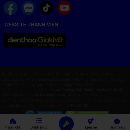
WEBSITE THÀNH VIÊN
© CÔNG TY TNHH DỊCH VỤ SỬA CHỮA CARECENTER | Giấy CN ĐKDN số:
0318532870 do Phòng Đăng ký kinh doanh TP. HCM cấp đăng ký lần đầu ngày
25/06/2024, đăng ký thay đổi lần thứ 1, ngày 09/01/2025
Địa chỉ trụ sở chính: 119 Chu Văn An, Phường Bình Thạnh, Thành phố Hồ Chí
Minh - Chịu trách nhiệm nội dung: Dương Trường Giang Nam
Điện thoại Sửa chữa - Dịch vụ:
1900 8174
Quý khách có nhu cầu sửa chữa vui
lòng liên hệ hoặc đến trực tiếp trung tâm CARECENTER
Trang chủ
Danh mục
Liên hệ
Giới thiệu