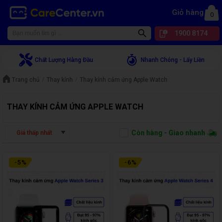
Giỏ hàng
0
1900 8174
Chất Lượng Hàng Đầu
Nhanh Chóng - Lấy Liền
Trang chủ
Thay kính
Thay kính cảm ứng Apple Watch
THAY KÍNH CẢM ỨNG APPLE WATCH
Còn hàng - Giao nhanh
Giá thấp nhất
-
5
%
-
6
%