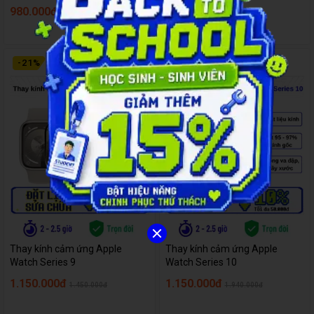
980.000đ
990.000đ
1.000.000đ
-
21
%
-
41
%
Thay kính cảm ứng Apple
Thay kính cảm ứng Apple
Watch Series 9
Watch Series 10
1.150.000đ
1.150.000đ
1.450.000đ
1.940.000đ