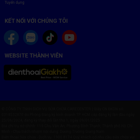
Tuyển dụng
KẾT NỐI VỚI CHÚNG TÔI
WEBSITE THÀNH VIÊN
© CÔNG TY TNHH DỊCH VỤ SỬA CHỮA CARECENTER | Giấy CN ĐKDN số:
0318532870 do Phòng Đăng ký kinh doanh TP. HCM cấp đăng ký lần đầu ngày
25/06/2024, đăng ký thay đổi lần thứ 1, ngày 09/01/2025
Địa chỉ trụ sở chính: 119 Chu Văn An, Phường Bình Thạnh, Thành phố Hồ Chí
Minh - Chịu trách nhiệm nội dung: Dương Trường Giang Nam
Điện thoại Sửa chữa - Dịch vụ:
1900 8174
Quý khách có nhu cầu sửa chữa vui