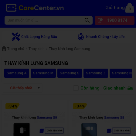
Giỏ hàng
0
1900 8174
Chất Lượng Hàng Đầu
Nhanh Chóng - Lấy Liền
Trang chủ
Thay kính
Thay kính lưng Samsung
THAY KÍNH LƯNG SAMSUNG
Samsung A
Samsung M
Samsung S
Samsung Z
Samsung Not
Còn hàng - Giao nhanh
Giá thấp nhất
-
34
%
-
34
%