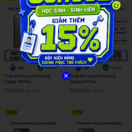
Thay kính lưng Samsung
Thay kính lưng Samsung
Galaxy S8 Plus
Galaxy S9 Plus
250.000đ
250.000đ
320.000đ
320.000đ
-
22
%
-
22
%