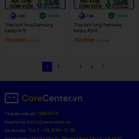
Thay kính lưng Samsung
Thay kính lưng Samsung
Galaxy A70
Galaxy A50S
250.000đ
250.000đ
320.000đ
370.000đ
1
2
...
5
6
1900 8174
Tổng đài miễn phí:
hotro@carecenter.vn
Email hỗ trợ:
Thứ 2 - CN, 8:00 - 21:00
Giờ làm việc:
119 Chu Văn An, Phường Bình Thạnh, TP. HCM