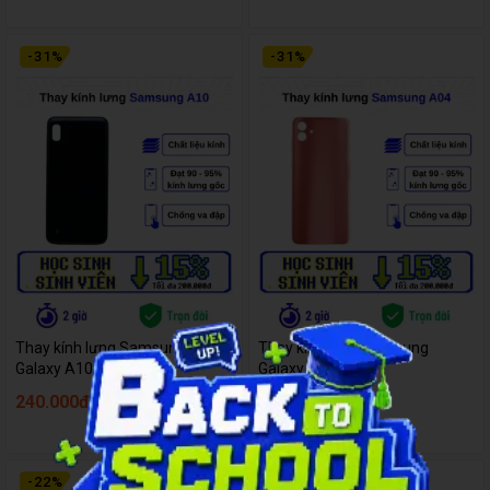
-
31
%
-
31
%
Thay kính lưng Samsung
Thay kính lưng Samsung
Galaxy A10
Galaxy A04
240.000đ
240.000đ
350.000đ
350.000đ
-
22
%
-
22
%