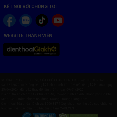
KẾT NỐI VỚI CHÚNG TÔI
WEBSITE THÀNH VIÊN
© CÔNG TY TNHH DỊCH VỤ SỬA CHỮA CARECENTER | Giấy CN ĐKDN số:
0318532870 do Phòng Đăng ký kinh doanh TP. HCM cấp đăng ký lần đầu ngày
25/06/2024, đăng ký thay đổi lần thứ 1, ngày 09/01/2025
Địa chỉ trụ sở chính: 119 Chu Văn An, Phường Bình Thạnh, Thành phố Hồ Chí
Minh - Chịu trách nhiệm nội dung: Dương Trường Giang Nam
Điện thoại Sửa chữa - Dịch vụ:
1900 8174
Quý khách có nhu cầu sửa chữa vui
lòng liên hệ hoặc đến trực tiếp trung tâm CARECENTER