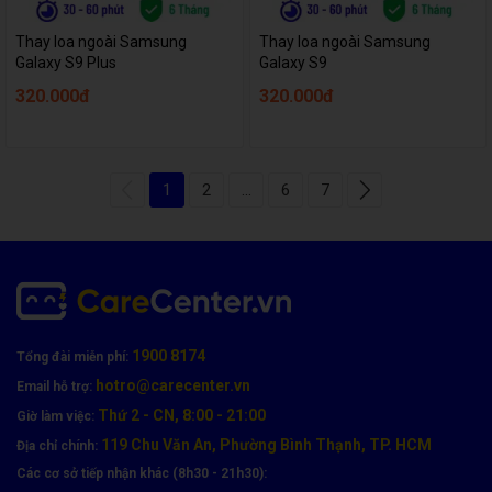
Thay loa ngoài Samsung
Thay loa ngoài Samsung
Galaxy S9 Plus
Galaxy S9
320.000đ
320.000đ
1
2
...
6
7
1900 8174
Tổng đài miễn phí:
hotro@carecenter.vn
Email hỗ trợ:
Thứ 2 - CN, 8:00 - 21:00
Giờ làm việc:
119 Chu Văn An, Phường Bình Thạnh, TP. HCM
Địa chỉ chính:
Các cơ sở tiếp nhận khác (8h30 - 21h30):