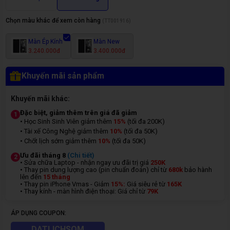
Chọn màu khác để xem còn hàng
(
TT001916
)
Màn Ép Kính
Màn New
3.240.000đ
3.400.000đ
Khuyến mãi sản phẩm
Khuyến mãi khác:
Đặc biệt, giảm thêm trên giá đã giảm
1
• Học Sinh Sinh Viên giảm thêm
15%
(tối đa 200K)
• Tài xế Công Nghệ giảm thêm
10%
(tối đa 50K)
• Chốt lịch sớm giảm thêm
10%
(tối đa 50K)
Ưu đãi tháng 8
(Chi tiết)
2
• Sửa chữa Laptop - nhận ngay ưu đãi trị giá
250K
• Thay pin dung lượng cao (pin chuẩn đoán) chỉ từ
680k
bảo hành
lên đến
15 tháng
• Thay pin iPhone Vmas - Giảm
15%:
Giá siêu rẻ từ
165K
• Thay kính - màn hình điện thoại: Giá chỉ từ
7
9K
ÁP DỤNG COUPON:
DATLICHSOM