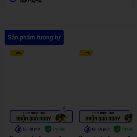
kiện thay thế
Sản phẩm tương tự
-
8
%
-
7
%