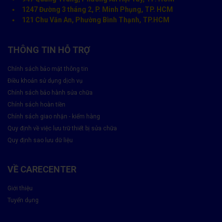
1247 Đường 3 tháng 2, P. Minh Phụng, TP. HCM
121 Chu Văn An, Phường Bình Thạnh, TP.HCM
THÔNG TIN HỖ TRỢ
Chính sách bảo mật thông tin
Điều khoản sử dụng dịch vụ
Chính sách bảo hành sửa chữa
Chính sách hoàn tiền
Chính sách giao nhận - kiểm hàng
Quy định về việc lưu trữ thiết bị sửa chữa
Quy định sao lưu dữ liệu
VỀ CARECENTER
Có nên Thay màn hình Samsung Galaxy
Note 20 không?
Giới thiệu
Tuyển dụng
Thay màn hình Samsung Galaxy Note 20 tại Care Center là lựa