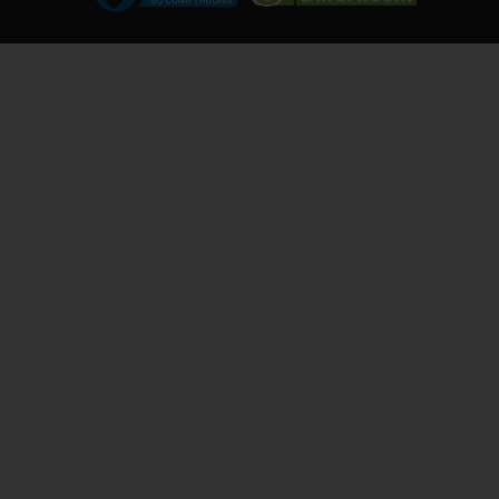
Quy trình Thay màn hình Samsung Galaxy
Note 20 tại Care Center
Quy trình thay màn hình được thực hiện chuyên nghiệp, minh
bạch gồm 4 bước chính:
Tiếp nhận máy, kiểm tra và chẩn đoán lỗi miễn phí.
Tư vấn giải pháp và báo giá chi tiết cho khách hàng.
Thay thế màn hình chính hãng, kiểm tra kỹ thuật sau thay.
Bàn giao máy, hướng dẫn sử dụng và bảo hành tận tình.
Quy trình này giúp đảm bảo chất lượng dịch vụ, tiết kiệm thời