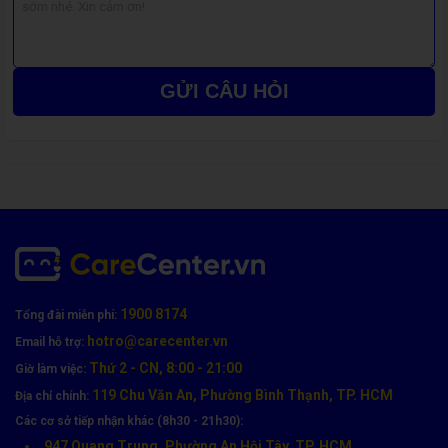
Bạn nên cân nhắc thay màn hình khi thiết bị xuất hiện các dấu
hiệu sau:
GỬI CÂU HỎI
Màn hình bị vỡ, nứt kính, cảm ứng không nhạy hoặc loạn.
Xuất hiện sọc, loang màu, chảy mực hoặc ám màu trên
màn hình.
Màn hình tối đen, không hiển thị hình ảnh dù máy vẫn hoạt
động.
Cảm ứng bị đơ, không phản hồi hoặc tự nhảy loạn.
Gặp phải những dấu hiệu này, đừng chần chừ, hãy liên hệ
ngay
Care Center
để được kiểm tra và thay màn hình chính
hãng, đảm bảo máy hoạt động ổn định.
1900 8174
Tổng đài miễn phí:
hotro@carecenter.vn
Email hỗ trợ:
Thứ 2 - CN, 8:00 - 21:00
Giờ làm việc:
119 Chu Văn An, Phường Bình Thạnh, TP. HCM
Địa chỉ chính:
Các cơ sở tiếp nhận khác (8h30 - 21h30):
947 Quang Trung, Phường An Hội Tây, TP. HCM