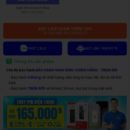
Giảm
10% tối đa 50.000đ
HSD:
31/01/2027
ĐẶT LỊCH GIẢM THÊM 10%
Tư Vấn Miễn Phí 1900 8174
CHAT ZALO
HOT LINE 1900 8174
Thông tin sản phẩm
Chế độ bảo hành:
BẢO HÀNH MÀN HÌNH CHÍNH HÃNG - TRỌN ĐỜI
- Bảo hành
6 tháng
về chất lượng cảm ứng bị loạn, liệt, đơ do lỗi linh
kiện.
- Bảo hành
TRỌN ĐỜI
về hở keo, hở ron, bụi bọt trong mặt kính.