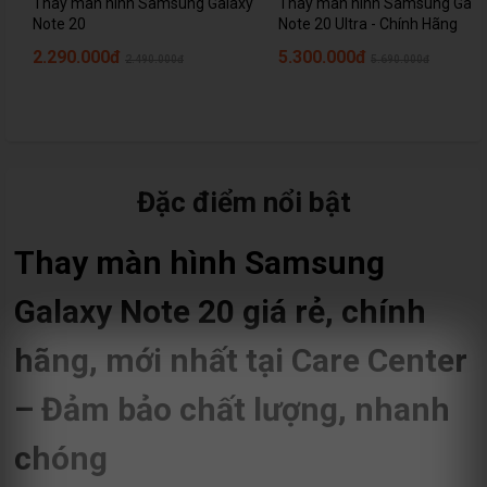
Thay màn hình Samsung Galaxy
Thay màn hình Samsung Gala
Note 20
Note 20 Ultra - Chính Hãng
2.290.000đ
5.300.000đ
2.490.000đ
5.690.000đ
Đặc điểm nổi bật
Thay màn hình Samsung
Galaxy Note 20 giá rẻ, chính
hãng, mới nhất tại Care Center
– Đảm bảo chất lượng, nhanh
chóng