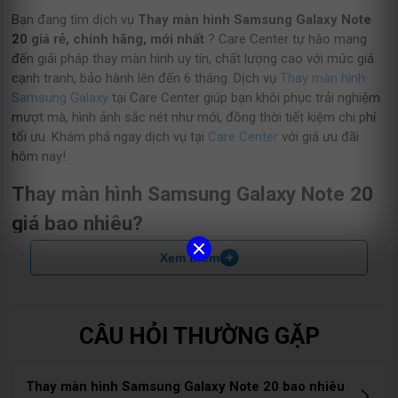
Bạn đang tìm dịch vụ
Thay màn hình Samsung Galaxy Note
20 giá rẻ, chính hãng, mới nhất
? Care Center tự hào mang
đến giải pháp thay màn hình uy tín, chất lượng cao với mức giá
cạnh tranh, bảo hành lên đến 6 tháng. Dịch vụ
Thay màn hình
Samsung Galaxy
tại Care Center giúp bạn khôi phục trải nghiệm
mượt mà, hình ảnh sắc nét như mới, đồng thời tiết kiệm chi phí
tối ưu. Khám phá ngay dịch vụ tại
Care Center
với giá ưu đãi
hôm nay!
Thay màn hình Samsung Galaxy Note 20
giá bao nhiêu?
Xem thêm
Dưới đây là bảng giá tham khảo dịch vụ Thay màn hình
Samsung Galaxy Note 20 chính hãng tại Care Center năm . Giá
đã bao gồm chi phí thay thế, công thợ và chẩn đoán, có thể
thay đổi theo thời điểm và dòng máy.
CÂU HỎI THƯỜNG GẶP
Model
Giá dịch vụ
Thay màn hình Samsung Galaxy Note 20 bao nhiêu