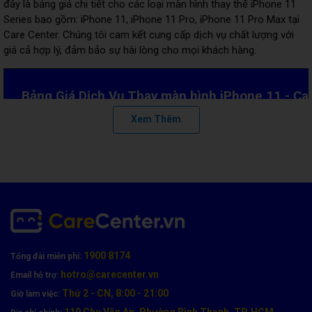
đây là bảng giá chi tiết cho các loại màn hình thay thế iPhone 11
Series bao gồm: iPhone 11, iPhone 11 Pro, iPhone 11 Pro Max tại
Care Center. Chúng tôi cam kết cung cấp dịch vụ chất lượng với
giá cả hợp lý, đảm bảo sự hài lòng cho mọi khách hàng.
Bảng Giá Dịch Vụ Thay màn hình iPhone 11 - Ca
Center
Xem Thêm
iPhone 11
iPhone 
Loại màn hình
iPhone 11
Pro
Pro Ma
Chính Hãng
LH 1900 8174
LH 1900 8174
LH 1900 8
Apple
1900 8174
Tổng đài miễn phí:
hotro@carecenter.vn
Email hỗ trợ:
Thứ 2 - CN, 8:00 - 21:00
Giờ làm việc:
Linh Kiện GX
900.000đ
1.450.000đ
1.700.00
119 Chu Văn An, Phường Bình Thạnh, TP. HCM