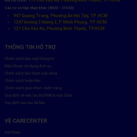
Địa chỉ chính:
Các cơ sở tiếp nhận khác (8h30 - 21h30):
947 Quang Trung, Phường An Hội Tây, TP. HCM
Zin Ép Kính
1.600.000đ
2.200.000đ
2.400.00
1247 Đường 3 tháng 2, P. Minh Phụng, TP. HCM
121 Chu Văn An, Phường Bình Thạnh, TP.HCM
Zin Bóc Máy
1.800.000đ
2.550.000đ
3.100.00
THÔNG TIN HỖ TRỢ
Lưu ý:
Mức giá trên chỉ mang tính chất tham khảo, giá có thể thay
Chính sách bảo mật thông tin
đổi tuỳ thuộc vào thời điểm bạn đọc được bài viết này, liên hệ ngay
Điều khoản sử dụng dịch vụ
đến Care Center để nhận được mức giá chính xác nhất nhé!
Chính sách bảo hành sửa chữa
Chính sách hoàn tiền
Dịch vụ thay màn hình iPhone 11 Series uy
Chính sách giao nhận - kiểm hàng
tín, chất lượng tại Care Center
Quy định về việc lưu trữ thiết bị sửa chữa
Quy định sao lưu dữ liệu
Tại Care Center, chúng tôi cung cấp dịch vụ
thay màn hình điện
thoại iPhone
đáng tin cậy và chất lượng cho nhiều dòng sản phẩm
VỀ CARECENTER
từ iPhone 11, 12, 13,… Với phương châm “Uy tín - Tận tâm - Giá cả
hợp lý”, đội ngũ kỹ thuật viên chuyên nghiệp của chúng tôi, cùng
Giới thiệu
với trang thiết bị hiện đại và linh kiện chính hãng, cam kết đem lại