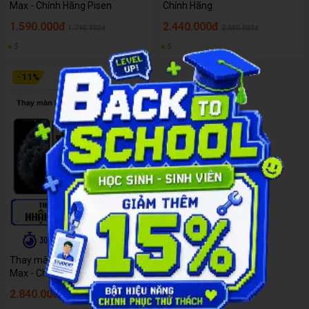
Max - Chính Hãng Pisen
Chính Hãng
1.590.000đ
2.440.000đ
1.790.000đ
2.600.000đ
★
5
★
5
-
11
%
Thay màn hình iPhone 11 Pro
Max - Chính Hãng
2.840.000đ
3.200.000đ