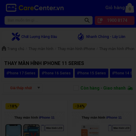
Giỏ hàng
0
1900 8174
Chất Lượng Hàng Đầu
Nhanh Chóng - Lấy Liền
Trang chủ
Thay màn hình
Thay màn hình iPhone
Thay màn hình iPhone
THAY MÀN HÌNH IPHONE 11 SERIES
iPhone 17 Series
iPhone 16 Series
iPhone 15 Series
iPhone 14 Ser
Còn hàng - Giao nhanh
Giá thấp nhất
-
18
%
-
34
%