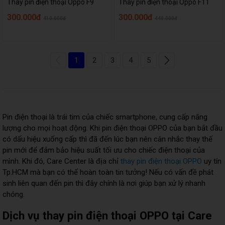
Thay pin điện thoại Oppo F9
Thay pin điện thoại Oppo F11
300.000đ
300.000đ
410.000đ
440.000đ
1
2
3
4
5
Pin điện thoại là trái tim của chiếc smartphone, cung cấp năng
lượng cho mọi hoạt động. Khi pin điện thoại OPPO của bạn bắt đầu
có dấu hiệu xuống cấp thì đã đến lúc bạn nên cân nhắc thay thế
pin mới để đảm bảo hiệu suất tối ưu cho chiếc điện thoại của
mình. Khi đó, Care Center là địa chỉ
thay pin điện thoại OPPO
uy tín
Tp.HCM mà bạn có thể hoàn toàn tin tưởng! Nếu có vấn đề phát
sinh liên quan đến pin thì đây chính là nơi giúp bạn xử lý nhanh
chóng.
Dịch vụ thay pin điện thoại OPPO tại Care