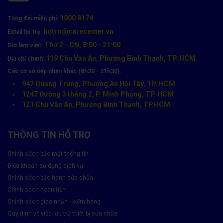
bạch. Care Center chỉ sử dụng linh kiện chính hãng, bảo hành dài
hạn và cam kết hoàn tiền 100% nếu không thực hiện đúng cam kết.
1900 8174
Tổng đài miễn phí:
hotro@carecenter.vn
Email hỗ trợ:
Tại đây, đội ngũ kỹ thuật viên chuyên nghiệp của chúng tôi sẽ
Thứ 2 - CN, 8:00 - 21:00
mang đến cho bạn dịch vụ sửa chữa nhanh chóng, với quy trình
Giờ làm việc:
minh bạch và bảo mật dữ liệu tuyệt đối. Chúng tôi còn cung cấp
119 Chu Văn An, Phường Bình Thạnh, TP. HCM
Địa chỉ chính:
các dịch vụ phụ kiện chính hãng và thu mua thiết bị cũ với giá tốt
Các cơ sở tiếp nhận khác (8h30 - 21h30):
nhất. Hãy đến với Care Center để trải nghiệm dịch vụ chuyên
947 Quang Trung, Phường An Hội Tây, TP. HCM
nghiệp và an tâm tuyệt đối nhé!
1247 Đường 3 tháng 2, P. Minh Phụng, TP. HCM
121 Chu Văn An, Phường Bình Thạnh, TP.HCM
Dịch vụ thay pin điện thoại
THÔNG TIN HỖ TRỢ
Chính sách bảo mật thông tin
Điều khoản sử dụng dịch vụ
⏰ Thời gian hoạt động
8h -21h
Chính sách bảo hành sửa chữa
Chính sách hoàn tiền
Chính sách giao nhận - kiểm hàng
⏱ Thời gian sửa điện thoại
15 - 60 phút
Quy định về việc lưu trữ thiết bị sửa chữa