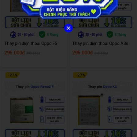
Thay pin điện thoại Oppo F5
Thay pin điện thoại Oppo A3s
295.000đ
295.000đ
390.000đ
390.000đ
-
27
%
-
27
%