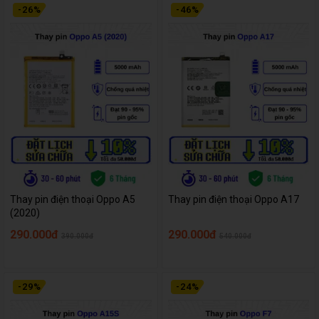
-
26
%
-
46
%
Thay pin điện thoại Oppo A5
Thay pin điện thoại Oppo A17
(2020)
290.000đ
290.000đ
390.000đ
540.000đ
-
29
%
-
24
%