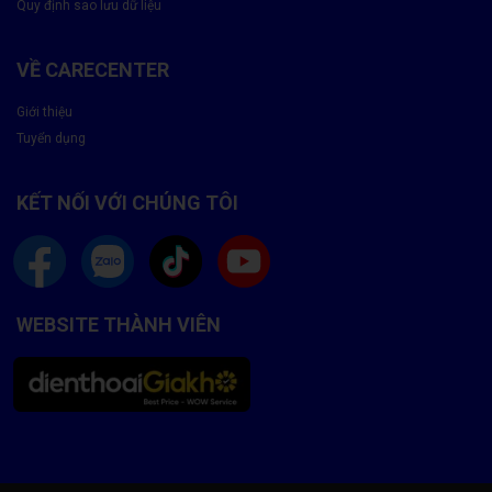
Quy định sao lưu dữ liệu
🕚 Thời gian bảo hành
Bảo hành 12 - 24 tháng
VỀ CARECENTER
Giới thiệu
🔧 Linh kiện sửa chữa
Chính hãng
Tuyển dụng
📞 Hotline liên hệ
1900 8174
KẾT NỐI VỚI CHÚNG TÔI
Tìm hiểu chi tiết về pin điện thoại OPPO
WEBSITE THÀNH VIÊN