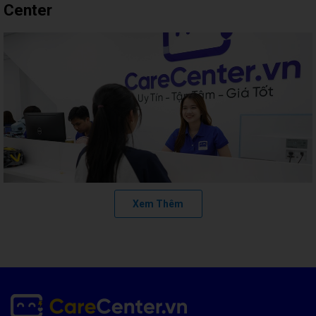
Center
Xem Thêm
Care Center
là trung tâm bảo hành và sửa chữa chuyên nghiệp
cho điện thoại, máy tính bảng và MacBook. Với cam kết đặt sự hài
lòng và an tâm của khách hàng lên hàng đầu, chúng tôi cung cấp
dịch vụ thay pin điện thoại OPPO uy tín, tận tâm với giá cả minh