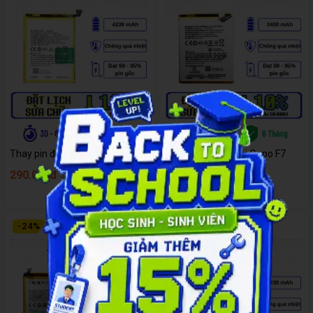
Thay pin điện thoại Oppo A15s
Thay pin điện thoại Oppo F7
290.000đ
295.000đ
410.000đ
390.000đ
-
24
%
-
24
%