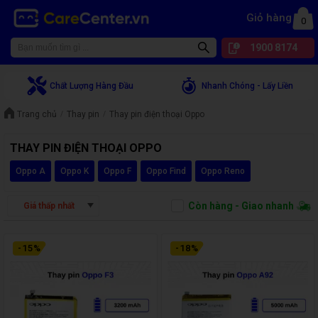
Giỏ hàng
0
1900 8174
Chất Lượng Hàng Đầu
Nhanh Chóng - Lấy Liền
Trang chủ
Thay pin
Thay pin điện thoại Oppo
THAY PIN ĐIỆN THOẠI OPPO
Oppo A
Oppo K
Oppo F
Oppo Find
Oppo Reno
Còn hàng - Giao nhanh
Giá thấp nhất
-
15
%
-
18
%