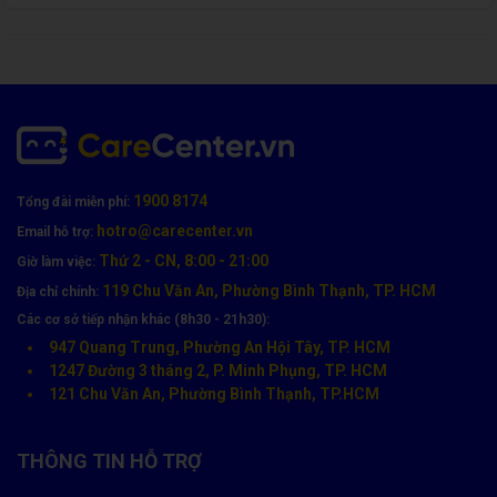
1900 8174
Tổng đài miễn phí:
hotro@carecenter.vn
Email hỗ trợ:
Thứ 2 - CN, 8:00 - 21:00
Giờ làm việc:
119 Chu Văn An, Phường Bình Thạnh, TP. HCM
Địa chỉ chính:
Các cơ sở tiếp nhận khác (8h30 - 21h30):
Màn hình có các vết xước sâu
947 Quang Trung, Phường An Hội Tây, TP. HCM
1247 Đường 3 tháng 2, P. Minh Phụng, TP. HCM
Khi màn hình bị xước sâu, ánh sáng phản chiếu không đồng đều
121 Chu Văn An, Phường Bình Thạnh, TP.HCM
và hình ảnh có thể bị mờ hoặc biến dạng, gây khó chịu cho mắt
khi sử dụng. Ngoài ra, các vết xước sâu còn có thể ảnh hưởng
đến khả năng cảm ứng của màn hình, gây khó khăn trong việc
THÔNG TIN HỖ TRỢ
nhận diện các thao tác chạm.