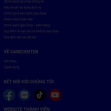
Chính sách bảo mật thông tin
Màn hình cảm ứng bị trục trặc
Điều khoản sử dụng dịch vụ
Chính sách bảo hành sửa chữa
Các vấn đề về cảm ứng như cảm ứng không nhạy, chậm phản
Chính sách hoàn tiền
hồi, hoặc không nhận diện được các thao tác chạm có thể cần
Chính sách giao nhận - kiểm hàng
đến việc thay thế màn hình. Bởi vì những sự cố này có thể khiến
việc sử dụng các ứng dụng hoặc thực hiện các thao tác cơ bản
Quy định về việc lưu trữ thiết bị sửa chữa
trở nên khó khăn.
Quy định sao lưu dữ liệu
VỀ CARECENTER
Giới thiệu
Tuyển dụng
KẾT NỐI VỚI CHÚNG TÔI
WEBSITE THÀNH VIÊN