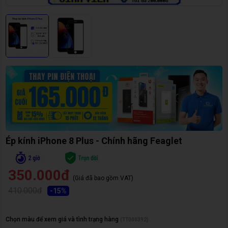
Ép kính iPhone 8 Plus - Chính hãng Feaglet
350.000đ
(Giá đã bao gồm VAT)
410.000đ
-
15
%
Chọn màu để xem giá và tình trạng hàng
(
TT000392
)