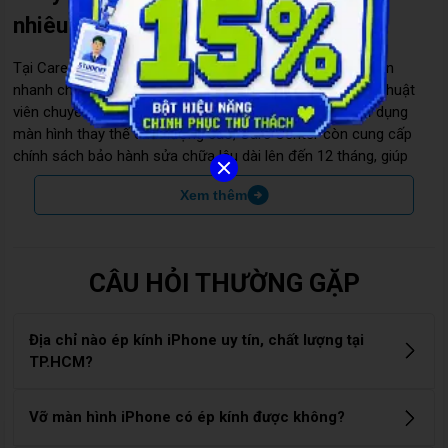
nhiêu?
Tại Care Center, quy trình thay ép mặt kính được thực hiện
nhanh chóng và chính xác chỉ trong 1 giờ bởi đội ngũ kỹ thuật
viên chuyên nghiệp, giàu kinh nghiệm. Bên cạnh việc sử dụng
màn hình thay thế chất lượng cao, Care Center còn cung cấp
chính sách bảo hành sửa chữa lâu dài lên đến 12 tháng, giúp
khách hàng yên tâm hơn về chất lượng linh kiện sau khi thay.
Xem thêm
CÂU HỎI THƯỜNG GẶP
Địa chỉ nào ép kính iPhone uy tín, chất lượng tại
TP.HCM?
Nếu bạn đang tìm nơi ép kính iPhone uy tín, hãy đến Care
Vỡ màn hình iPhone có ép kính được không?
Center – Trung tâm sửa chữa điện thoại chuyên nghiệp tại