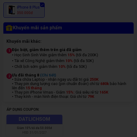
iPhone 8 Plus
350.000đ
Khuyến mãi sản phẩm
Khuyến mãi khác:
Đặc biệt, giảm thêm trên giá đã giảm
1
• Học Sinh Sinh Viên giảm thêm
15%
(tối đa 200K)
• Tài xế Công Nghệ giảm thêm
10%
(tối đa 50K)
• Chốt lịch sớm giảm thêm
10%
(tối đa 50K)
Ưu đãi tháng 8
(Chi tiết)
2
• Sửa chữa Laptop - nhận ngay ưu đãi trị giá
250K
• Thay pin dung lượng cao (pin chuẩn đoán) chỉ từ
680k
bảo hành
lên đến
15 tháng
• Thay pin iPhone Vmas - Giảm
15%:
Giá siêu rẻ từ
165K
• Thay kính - màn hình điện thoại: Giá chỉ từ
7
9K
ÁP DỤNG COUPON:
DATLICHSOM
Giảm
10% tối đa 50.000đ
HSD:
31/01/2027