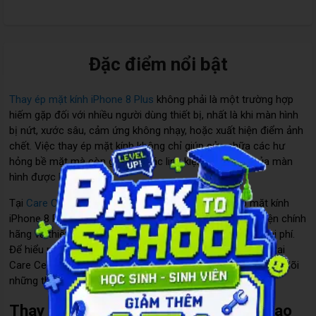
Đặc điểm nổi bật
Thay ép mặt kính iPhone 8 Plus
không phải là một trường hợp
hiếm gặp đối với nhiều người dùng thiết bị, nhất là khi màn hình
bị nứt, xước sâu, cảm ứng không nhạy, hoặc xuất hiện điểm ảnh
chết. Việc thay ép mặt kính không chỉ giúp sửa chữa các hư
hỏng bề mặt mà còn giữ cho các linh kiện bên trong của màn
hình được bảo vệ.
Tại
Care Center
, chúng tôi cung cấp dịch vụ thay ép mặt kính
iPhone 8 Plus với chất lượng dịch vụ cao, sử dụng linh kiện chính
hãng và thiết bị hiện đại, giúp bạn tiết kiệm thời gian và chi phí.
Để hiểu rõ hơn về dịch vụ thay ép mặt kính iPhone 8 Plus tại
Care Center và những thông tin liên quan, các bạn hãy theo dõi
những thông tin sau đây.
Thay ép mặt kính iPhone 8 Plus giá bao