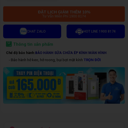
ĐẶT LỊCH GIẢM THÊM 10%
Tư Vấn Miễn Phí 1900 8174
CHAT ZALO
HOT LINE 1900 8174
Thông tin sản phẩm
Chế độ bảo hành:
BẢO HÀNH SỬA CHỮA ÉP KÍNH MÀN HÌNH
- Bảo hành hở keo, hở roong, bụi bọt mặt kính
TRỌN ĐỜI