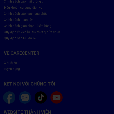
thay mới!
Chính sách bảo mật thông tin
Điều khoản sử dụng dịch vụ
CareCenter – Trung Tâm Ép Kính Màn Hình OPPO Uy
Chính sách bảo hành sửa chữa
Tín, Tiết Kiệm, Bảo Hành Chuẩn Hãng
Chính sách hoàn tiền
Chính sách giao nhận - kiểm hàng
Quy định về việc lưu trữ thiết bị sửa chữa
Quy định sao lưu dữ liệu
VỀ CARECENTER
Giới thiệu
Tuyển dụng
KẾT NỐI VỚI CHÚNG TÔI
WEBSITE THÀNH VIÊN