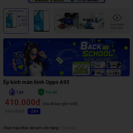
Xem thêm
hình ảnh
Ép kính màn hình Oppo A93
410.000đ
(Giá đã bao gồm VAT)
540.000đ
-
24
%
Chọn màu khác để xem còn hàng
(
TT004194
)