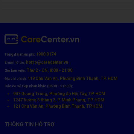
👉 Đừng để bụi và nước thấm vào, vì khi đó
màn trong sẽ hư
,
phải thay cả cụm, tốn kém hơn nhiều.
1900 8174
Tổng đài miễn phí:
hotro@carecenter.vn
Email hỗ trợ:
Thứ 2 - CN, 8:00 - 21:00
Giờ làm việc:
119 Chu Văn An, Phường Bình Thạnh, TP. HCM
Địa chỉ chính:
Các cơ sở tiếp nhận khác (8h30 - 21h30):
947 Quang Trung, Phường An Hội Tây, TP. HCM
Liên Hệ Ép Kính OPPO Chính Hãng Tại CareCenter
1247 Đường 3 tháng 2, P. Minh Phụng, TP. HCM
121 Chu Văn An, Phường Bình Thạnh, TP.HCM
📍
Địa chỉ:
119 Chu Văn An, Phường Bình Thạnh, TP. HCM
📞
Hotline:
1900 8174
👉
Đặt lịch
ép kính ngay hôm nay tại
CareCenter
để khôi phục vẻ
THÔNG TIN HỖ TRỢ
đẹp nguyên bản –
nhanh, bền và tiết kiệm đến 70% so với