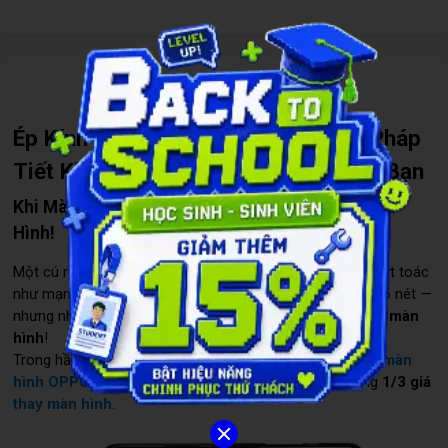
Đặc điểm nổi bật
Ép Kính Màn Hình OPPO A93 – Giải Pháp
Tiết Kiệm Cho Chiếc Điện Thoại Của Bạn
Khi Màn Hình OPPO Bị Nứt – Đừng Vội Thay Màn
Hình!
Một cú rơi tưởng chừng vô hại, và rồi… màn hình OPPO nứt toác
như mạng nhện. Cảm ứng vẫn dùng được, hình ảnh vẫn rõ nét —
nhưng nhìn thật xót xa. Tin tốt là bạn
không cần thay cả màn
hình
!
Trong hầu hết các trường hợp như vậy,
chỉ cần
ép kính màn
hình OPPO
là máy sẽ đẹp như mới, mà chi phí chỉ bằng
1/3 giá
thay màn hình
.