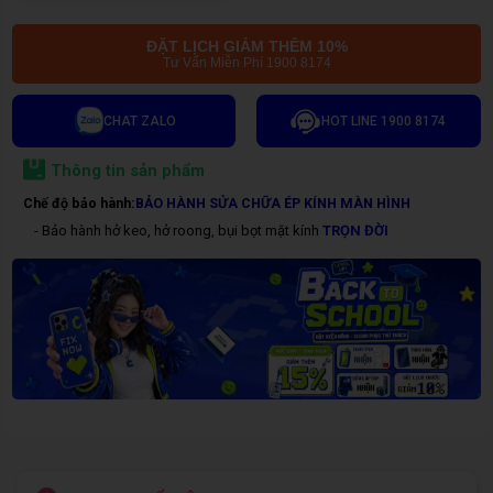
ĐẶT LỊCH GIẢM THÊM 10%
Tư Vấn Miễn Phí 1900 8174
CHAT ZALO
HOT LINE 1900 8174
Thông tin sản phẩm
Chế độ bảo hành:
BẢO HÀNH SỬA CHỮA ÉP KÍNH MÀN HÌNH
- Bảo hành hở keo, hở roong, bụi bọt mặt kính
TRỌN ĐỜI