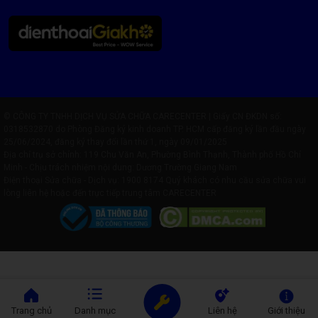
© CÔNG TY TNHH DỊCH VỤ SỬA CHỮA CARECENTER | Giấy CN ĐKDN số:
0318532870 do Phòng Đăng ký kinh doanh TP. HCM cấp đăng ký lần đầu ngày
25/06/2024, đăng ký thay đổi lần thứ 1, ngày 09/01/2025
Địa chỉ trụ sở chính: 119 Chu Văn An, Phường Bình Thạnh, Thành phố Hồ Chí
Minh - Chịu trách nhiệm nội dung: Dương Trường Giang Nam
Điện thoại Sửa chữa - Dịch vụ:
1900 8174
Quý khách có nhu cầu sửa chữa vui
lòng liên hệ hoặc đến trực tiếp trung tâm CARECENTER
Trang chủ
Danh mục
Liên hệ
Giới thiệu