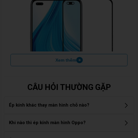
Xem thêm
CÂU HỎI THƯỜNG GẶP
Ép kính khác thay màn hình chỗ nào?
Ép kính: chỉ thay lớp kính bên ngoài, giữ nguyên màn hình
Khi nào thì ép kính màn hình Oppo?
hiển thị và cảm ứng. Thay màn hình: áp dụng khi màn hình
Ép Kính Là Gì? Có Khác Gì Với Thay Màn Hình?
bị sọc, đốm, loạn cảm ứng hoặc không hiển thị. Chi phí cao
Bạn nên ép kính khi màn hình Oppo bị nứt, vỡ mặt kính