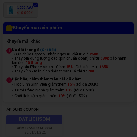
Oppo A93
410.000đ
Khuyến mãi sản phẩm
Khuyến mãi khác:
Ưu đãi tháng 8
(Chi tiết)
1
• Sửa chữa Laptop - nhận ngay ưu đãi trị giá
250K
• Thay pin dung lượng cao (pin chuẩn đoán) chỉ từ
680k
bảo hành
lên đến
15 tháng
• Thay pin iPhone Vmas - Giảm
15%:
Giá siêu rẻ từ
165K
• Thay kính - màn hình điện thoại: Giá chỉ từ
7
9K
Đặc biệt, giảm thêm trên giá đã giảm
2
• Học Sinh Sinh Viên giảm thêm
15%
(tối đa 200K)
• Tài xế Công Nghệ giảm thêm
10%
(tối đa 50K)
• Chốt lịch sớm giảm thêm
10%
(tối đa 50K)
ÁP DỤNG COUPON:
DATLICHSOM
Giảm
10% tối đa 50.000đ
HSD:
31/01/2027