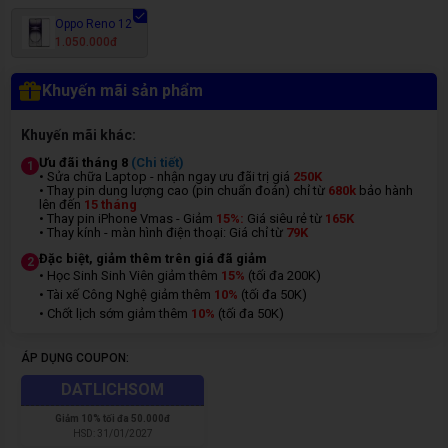
Oppo Reno 12
1.050.000đ
Khuyến mãi sản phẩm
Khuyến mãi khác:
Ưu đãi tháng 8
(Chi tiết)
1
• Sửa chữa Laptop - nhận ngay ưu đãi trị giá
250K
• Thay pin dung lượng cao (pin chuẩn đoán) chỉ từ
680k
bảo hành
lên đến
15 tháng
• Thay pin iPhone Vmas - Giảm
15%:
Giá siêu rẻ từ
165K
• Thay kính - màn hình điện thoại: Giá chỉ từ
7
9K
Đặc biệt, giảm thêm trên giá đã giảm
2
• Học Sinh Sinh Viên giảm thêm
15%
(tối đa 200K)
• Tài xế Công Nghệ giảm thêm
10%
(tối đa 50K)
• Chốt lịch sớm giảm thêm
10%
(tối đa 50K)
ÁP DỤNG COUPON:
DATLICHSOM
Giảm
10% tối đa 50.000đ
HSD:
31/01/2027