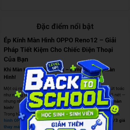
Đặc điểm nổi bật
Ép Kính Màn Hình OPPO Reno12 – Giải
Pháp Tiết Kiệm Cho Chiếc Điện Thoại
Của Bạn
Khi Màn Hình OPPO Bị Nứt – Đừng Vội Thay Màn
Hình!
Một cú rơi tưởng chừng vô hại, và rồi… màn hình OPPO nứt toác
như mạng nhện. Cảm ứng vẫn dùng được, hình ảnh vẫn rõ nét —
nhưng nhìn thật xót xa. Tin tốt là bạn
không cần thay cả màn
hình
!
Trong hầu hết các trường hợp như vậy,
chỉ cần
ép kính màn
hình OPPO
là máy sẽ đẹp như mới, mà chi phí chỉ bằng
1/3 giá
thay màn hình
.