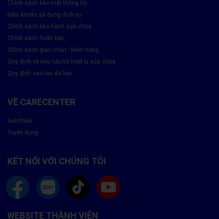
Chính sách bảo mật thông tin
đẹp nguyên bản –
nhanh, bền và tiết kiệm đến 70% so với
Điều khoản sử dụng dịch vụ
thay mới!
Chính sách bảo hành sửa chữa
CareCenter – Trung Tâm Ép Kính Màn Hình OPPO Uy
Chính sách hoàn tiền
Tín, Tiết Kiệm, Bảo Hành Chuẩn Hãng
Chính sách giao nhận - kiểm hàng
Quy định về việc lưu trữ thiết bị sửa chữa
Quy định sao lưu dữ liệu
VỀ CARECENTER
Giới thiệu
Tuyển dụng
KẾT NỐI VỚI CHÚNG TÔI
WEBSITE THÀNH VIÊN