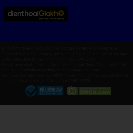
© CÔNG TY TNHH DỊCH VỤ SỬA CHỮA CARECENTER | Giấy CN ĐKDN số:
0318532870 do Phòng Đăng ký kinh doanh TP. HCM cấp đăng ký lần đầu ngày
25/06/2024, đăng ký thay đổi lần thứ 1, ngày 09/01/2025
Địa chỉ trụ sở chính: 119 Chu Văn An, Phường Bình Thạnh, Thành phố Hồ Chí
Minh - Chịu trách nhiệm nội dung: Dương Trường Giang Nam
Điện thoại Sửa chữa - Dịch vụ:
1900 8174
Quý khách có nhu cầu sửa chữa vui
lòng liên hệ hoặc đến trực tiếp trung tâm CARECENTER