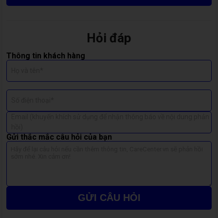
Vì Sao Nên Ép Kính Màn Hình OPPO Tại CareCenter?
Không chỉ vì
CareCenter
có đội ngũ kỹ thuật viên giàu kinh
nghiệm, mà còn bởi sự
tận tâm và minh bạch
trong từng bước
Hỏi đáp
sửa chữa.
Thông tin khách hàng
🧰 Ép kính bằng
máy ép chuyên dụng chuẩn hãng
, đảm
Họ và tên*
bảo không bọt khí, không hở viền.
💎 Sử dụng
kính thay thế cao cấp
, độ trong và độ bền
Số điện thoại*
tương đương zin.
Email (khuyến khích sử dụng để nhận thông báo về nội dung phản
⏱ Quy trình nhanh chóng – khách có thể lấy máy
trong
hồi)
ngày
.
Gửi thắc mắc câu hỏi của bạn
✅
Bảo hành rõ ràng
, cam kết chất lượng sau khi ép.
Dấu Hiệu Cho Thấy Bạn Nên Ép Kính Ngay
Kính nứt nhưng vẫn còn hiển thị tốt.
GỬI CÂU HỎI
Màn bị trầy xước, cảm ứng bình thường.