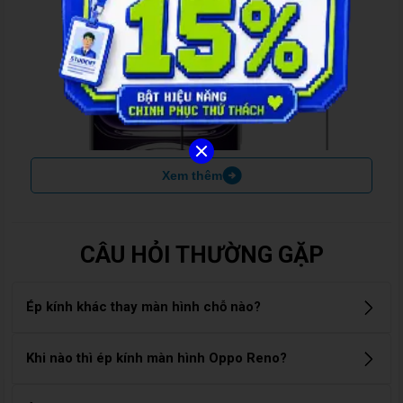
Xem thêm
CÂU HỎI THƯỜNG GẶP
Ép kính khác thay màn hình chỗ nào?
Ép kính: chỉ thay lớp kính bên ngoài, giữ nguyên màn hình
Khi nào thì ép kính màn hình Oppo Reno?
hiển thị và cảm ứng. Thay màn hình: áp dụng khi màn hình
bị sọc, đốm, loạn cảm ứng hoặc không hiển thị. Chi phí cao
Bạn nên ép kính khi màn hình Oppo Reno bị nứt, vỡ mặt kính