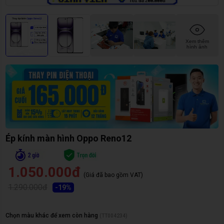
Xem thêm
hình ảnh
Ép kính màn hình Oppo Reno12
1.050.000đ
(Giá đã bao gồm VAT)
1.290.000đ
-
19
%
Chọn màu khác để xem còn hàng
(
TT004234
)