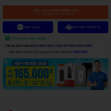
ĐẶT LỊCH GIẢM THÊM 10%
Tư Vấn Miễn Phí 1900 8174
CHAT ZALO
HOT LINE 1900 8174
Thông tin sản phẩm
Chế độ bảo hành:
BẢO HÀNH SỬA CHỮA ÉP KÍNH MÀN HÌNH
- Bảo hành hở keo, hở roong, bụi bọt mặt kính
TRỌN ĐỜI