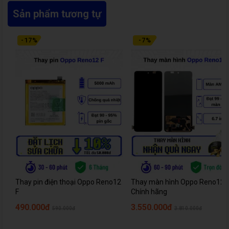
Sản phẩm tương tự
-
17
%
-
7
%
Thay pin điện thoại Oppo Reno12
Thay màn hình Oppo Reno12 -
F
Chính hãng
490.000đ
3.550.000đ
590.000đ
3.810.000đ