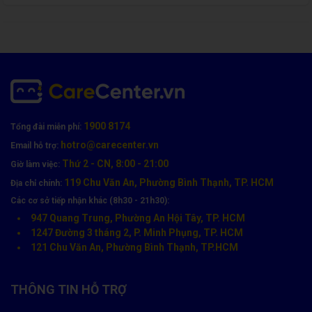
Kính bong viền hoặc bụi lọt vào màn.
👉 Đừng để bụi và nước thấm vào, vì khi đó
màn trong sẽ hư
,
phải thay cả cụm, tốn kém hơn nhiều.
1900 8174
Tổng đài miễn phí:
hotro@carecenter.vn
Email hỗ trợ:
Thứ 2 - CN, 8:00 - 21:00
Giờ làm việc:
119 Chu Văn An, Phường Bình Thạnh, TP. HCM
Địa chỉ chính:
Các cơ sở tiếp nhận khác (8h30 - 21h30):
947 Quang Trung, Phường An Hội Tây, TP. HCM
1247 Đường 3 tháng 2, P. Minh Phụng, TP. HCM
121 Chu Văn An, Phường Bình Thạnh, TP.HCM
Liên Hệ Ép Kính OPPO Chính Hãng Tại CareCenter
📍
Địa chỉ:
119 Chu Văn An, Phường Bình Thạnh, TP. HCM
THÔNG TIN HỖ TRỢ
📞
Hotline:
1900 8174
👉
Đặt lịch
ép kính ngay hôm nay tại
CareCenter
để khôi phục vẻ