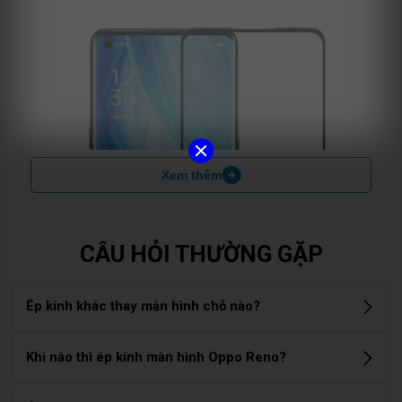
Xem thêm
CÂU HỎI THƯỜNG GẶP
Ép kính khác thay màn hình chỗ nào?
Ép kính: chỉ thay lớp kính bên ngoài, giữ nguyên màn hình
Khi nào thì ép kính màn hình Oppo Reno?
hiển thị và cảm ứng. Thay màn hình: áp dụng khi màn hình
bị sọc, đốm, loạn cảm ứng hoặc không hiển thị. Chi phí cao
Bạn nên ép kính khi màn hình Oppo Reno bị nứt, vỡ mặt kính