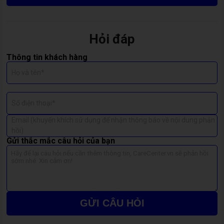
Vì Sao Nên Ép Kính Màn Hình OPPO Tại CareCenter?
Không chỉ vì
CareCenter
có đội ngũ kỹ thuật viên giàu kinh
nghiệm, mà còn bởi sự
tận tâm và minh bạch
trong từng bước
Hỏi đáp
sửa chữa.
Thông tin khách hàng
🧰 Ép kính bằng
máy ép chuyên dụng chuẩn hãng
, đảm
Họ và tên*
bảo không bọt khí, không hở viền.
💎 Sử dụng
kính thay thế cao cấp
, độ trong và độ bền
Số điện thoại*
tương đương zin.
Email (khuyến khích sử dụng để nhận thông báo về nội dung phản
⏱ Quy trình nhanh chóng – khách có thể lấy máy
trong
hồi)
ngày
.
Gửi thắc mắc câu hỏi của bạn
✅
Bảo hành rõ ràng
, cam kết chất lượng sau khi ép.
Dấu Hiệu Cho Thấy Bạn Nên Ép Kính Ngay
Kính nứt nhưng vẫn còn hiển thị tốt.
GỬI CÂU HỎI
Màn bị trầy xước, cảm ứng bình thường.