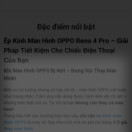
Đặc điểm nổi bật
Ép Kính Màn Hình OPPO Reno 4 Pro – Giải
Pháp Tiết Kiệm Cho Chiếc Điện Thoại
Của Bạn
Khi Màn Hình OPPO Bị Nứt – Đừng Vội Thay Màn
Hình!
Một cú rơi tưởng chừng vô hại, và rồi… màn hình OPPO nứt toác
như mạng nhện. Cảm ứng vẫn dùng được, hình ảnh vẫn rõ nét —
nhưng nhìn thật xót xa. Tin tốt là bạn
không cần thay cả màn
hình
!
Trong hầu hết các trường hợp như vậy,
chỉ cần
ép kính màn
hình OPPO
là máy sẽ đẹp như mới, mà chi phí chỉ bằng
1/3 giá
thay màn hình
.