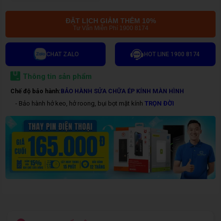
ĐẶT LỊCH GIẢM THÊM 10%
Tư Vấn Miễn Phí 1900 8174
CHAT ZALO
HOT LINE 1900 8174
Thông tin sản phẩm
Chế độ bảo hành:
BẢO HÀNH SỬA CHỮA ÉP KÍNH MÀN HÌNH
- Bảo hành hở keo, hở roong, bụi bọt mặt kính
TRỌN ĐỜI