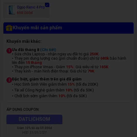
Oppo Reno 4 Pro
650.000đ
Khuyến mãi sản phẩm
Khuyến mãi khác:
Ưu đãi tháng 8
(Chi tiết)
1
• Sửa chữa Laptop - nhận ngay ưu đãi trị giá
250K
• Thay pin dung lượng cao (pin chuẩn đoán) chỉ từ
680k
bảo hành
lên đến
15 tháng
• Thay pin iPhone Vmas - Giảm
15%:
Giá siêu rẻ từ
165K
• Thay kính - màn hình điện thoại: Giá chỉ từ
7
9K
Đặc biệt, giảm thêm trên giá đã giảm
2
• Học Sinh Sinh Viên giảm thêm
15%
(tối đa 200K)
• Tài xế Công Nghệ giảm thêm
10%
(tối đa 50K)
• Chốt lịch sớm giảm thêm
10%
(tối đa 50K)
ÁP DỤNG COUPON:
DATLICHSOM
Giảm
10% tối đa 50.000đ
HSD:
31/01/2027