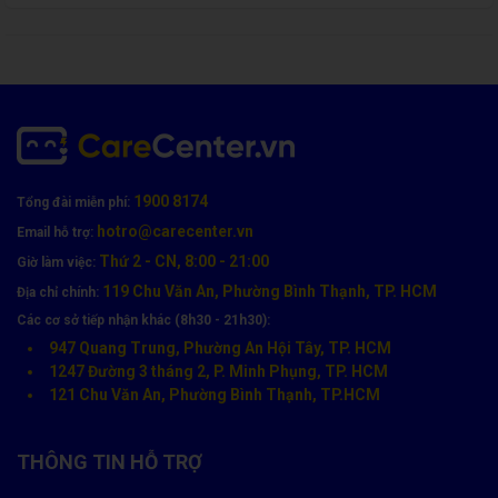
Kính bong viền hoặc bụi lọt vào màn.
👉 Đừng để bụi và nước thấm vào, vì khi đó
màn trong sẽ hư
,
phải thay cả cụm, tốn kém hơn nhiều.
1900 8174
Tổng đài miễn phí:
hotro@carecenter.vn
Email hỗ trợ:
Thứ 2 - CN, 8:00 - 21:00
Giờ làm việc:
119 Chu Văn An, Phường Bình Thạnh, TP. HCM
Địa chỉ chính:
Các cơ sở tiếp nhận khác (8h30 - 21h30):
947 Quang Trung, Phường An Hội Tây, TP. HCM
1247 Đường 3 tháng 2, P. Minh Phụng, TP. HCM
121 Chu Văn An, Phường Bình Thạnh, TP.HCM
Liên Hệ Ép Kính OPPO Chính Hãng Tại CareCenter
📍
Địa chỉ:
119 Chu Văn An, Phường Bình Thạnh, TP. HCM
THÔNG TIN HỖ TRỢ
📞
Hotline:
1900 8174
👉
Đặt lịch
ép kính ngay hôm nay tại
CareCenter
để khôi phục vẻ