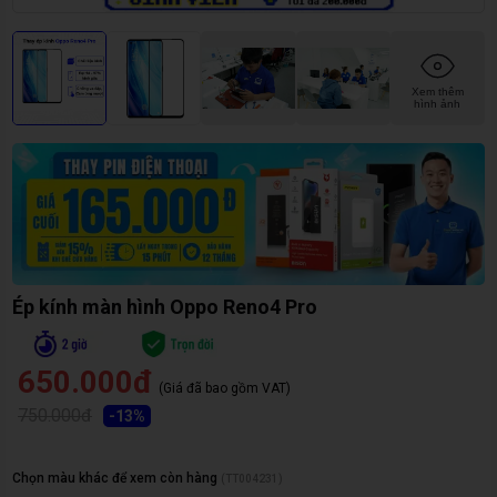
Xem thêm
hình ảnh
Ép kính màn hình Oppo Reno4 Pro
650.000đ
(Giá đã bao gồm VAT)
750.000đ
-
13
%
Chọn màu khác để xem còn hàng
(
TT004231
)