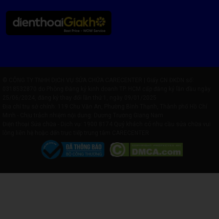
© CÔNG TY TNHH DỊCH VỤ SỬA CHỮA CARECENTER | Giấy CN ĐKDN số:
0318532870 do Phòng Đăng ký kinh doanh TP. HCM cấp đăng ký lần đầu ngày
25/06/2024, đăng ký thay đổi lần thứ 1, ngày 09/01/2025
Địa chỉ trụ sở chính: 119 Chu Văn An, Phường Bình Thạnh, Thành phố Hồ Chí
Minh - Chịu trách nhiệm nội dung: Dương Trường Giang Nam
Điện thoại Sửa chữa - Dịch vụ:
1900 8174
Quý khách có nhu cầu sửa chữa vui
lòng liên hệ hoặc đến trực tiếp trung tâm CARECENTER