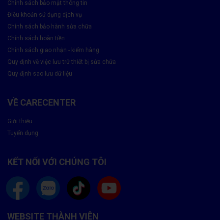
Chính sách bảo mật thông tin
đẹp nguyên bản –
nhanh, bền và tiết kiệm đến 70% so với
Điều khoản sử dụng dịch vụ
thay mới!
Chính sách bảo hành sửa chữa
CareCenter – Trung Tâm Ép Kính Màn Hình OPPO Uy
Chính sách hoàn tiền
Tín, Tiết Kiệm, Bảo Hành Chuẩn Hãng
Chính sách giao nhận - kiểm hàng
Quy định về việc lưu trữ thiết bị sửa chữa
Quy định sao lưu dữ liệu
VỀ CARECENTER
Giới thiệu
Tuyển dụng
KẾT NỐI VỚI CHÚNG TÔI
WEBSITE THÀNH VIÊN