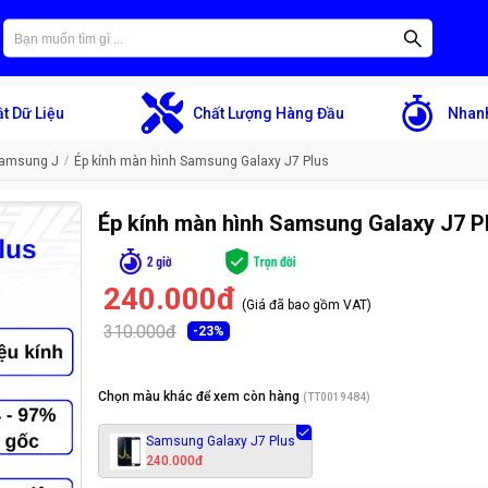
t Dữ Liệu
Chất Lượng Hàng Đầu
Nhanh
Samsung J
Ép kính màn hình Samsung Galaxy J7 Plus
Ép kính màn hình Samsung Galaxy J7 P
240.000đ
(Giá đã bao gồm VAT)
310.000đ
-
23
%
Chọn màu khác để xem còn hàng
(
TT0019484
)
Samsung Galaxy J7 Plus
240.000đ