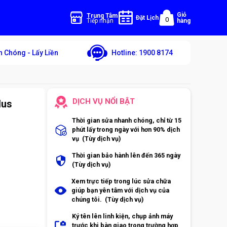
Giỏ
Trung Tâm
Đặt Lịch
0
Tiếp nhận
hàng
 Chóng - Lấy Liền
Hotline:
1900 8174
DỊCH VỤ NỔI BẬT
lus
Thời gian sửa nhanh chóng, chỉ từ 15
phút lấy trong ngày với hơn 90% dịch
vụ (Tùy dịch vụ)
Thời gian bảo hành lên đến 365 ngày
(Tùy dịch vụ)
Xem trực tiếp trong lúc sửa chữa
giúp bạn yên tâm với dịch vụ của
chúng tôi. (Tùy dịch vụ)
Ký tên lên linh kiện, chụp ảnh máy
trước khi bàn giao trong trường hợp