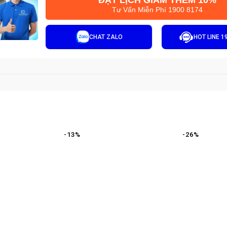
ĐẶT LỊCH GIẢM THÊM 10%
Tư Vấn Miễn Phí 1900 8174
CHAT ZALO
HOT LINE 1
-
13
%
-
26
%