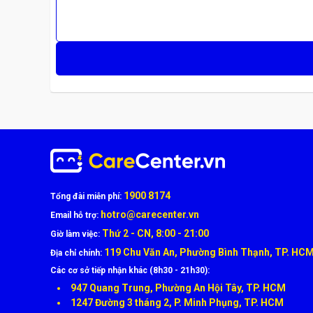
1900 8174
Tổng đài miễn phí:
hotro@carecenter.vn
Email hỗ trợ:
Thứ 2 - CN, 8:00 - 21:00
Giờ làm việc:
119 Chu Văn An, Phường Bình Thạnh, TP. HC
Địa chỉ chính:
Các cơ sở tiếp nhận khác (8h30 - 21h30):
947 Quang Trung, Phường An Hội Tây, TP. HCM
1247 Đường 3 tháng 2, P. Minh Phụng, TP. HCM