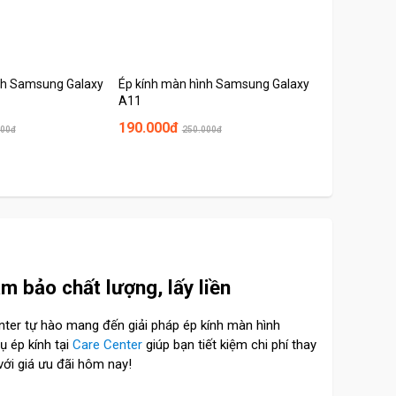
nh Samsung Galaxy
Ép kính màn hình Samsung Galaxy
Ép kính màn
A11
A10S
190.000đ
190.000đ
000đ
250.000đ
2
m bảo chất lượng, lấy liền
nter tự hào mang đến giải pháp ép kính màn hình
ụ ép kính tại
Care Center
giúp bạn tiết kiệm chi phí thay
ới giá ưu đãi hôm nay!