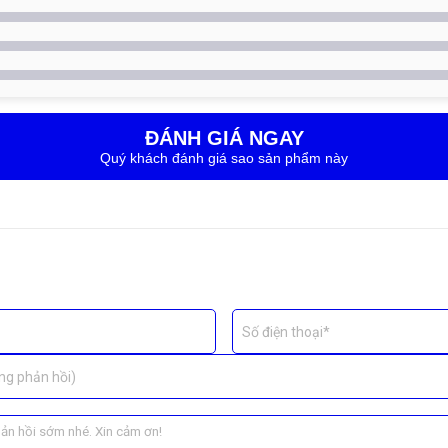
 Samsung Galaxy J7 Plus , không phát sinh chi phí ẩn.
nh Samsung Galaxy J7 Plus
ĐÁNH GIÁ NGAY
Quý khách đánh giá sao sản phẩm này
Số điện thoại*
ng phản hồi)