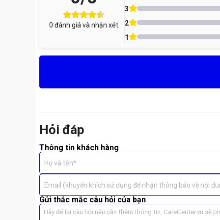
3
2
0
đánh giá và nhận xét
Lưu ý:
Chi phí trên đã bao gồm dịch vụ thay ép mặt kính
1
Dấu hiệu người dùng cần thay ép kính màn hì
Hỏi đáp
Thông tin khách hàng
Họ và tên*
Email (khuyến khích sử dụng để nhận thông báo về nội du
Gửi thắc mắc câu hỏi của bạn