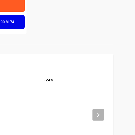
900 8174
-
24
%
-
24
%
Next