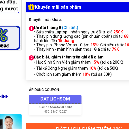
Khuyến mãi sản phẩm
Khuyến mãi khác:
Ưu đãi tháng 8
(Chi tiết)
1
• Sửa chữa Laptop - nhận ngay ưu đãi trị giá
250K
• Thay pin dung lượng cao (pin chuẩn đoán) chỉ từ
68
hành lên đến
15 tháng
• Thay pin iPhone Vmas - Giảm
15%:
Giá siêu rẻ từ
1
• Thay kính - màn hình điện thoại: Giá chỉ từ
7
9K
Đặc biệt, giảm thêm trên giá đã giảm
2
• Học Sinh Sinh Viên giảm thêm
15%
(tối đa 200K)
• Tài xế Công Nghệ giảm thêm
10%
(tối đa 50K)
• Chốt lịch sớm giảm thêm
10%
(tối đa 50K)
ÁP DỤNG COUPON:
HÌNH
DATLICHSOM
Giảm
10% tối đa 50.000đ
HSD:
31/01/2027