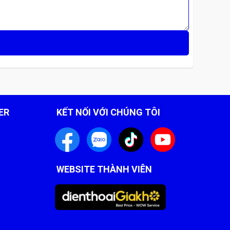
ER
KẾT NỐI VỚI CHÚNG TÔI
WEBSITE THÀNH VIÊN