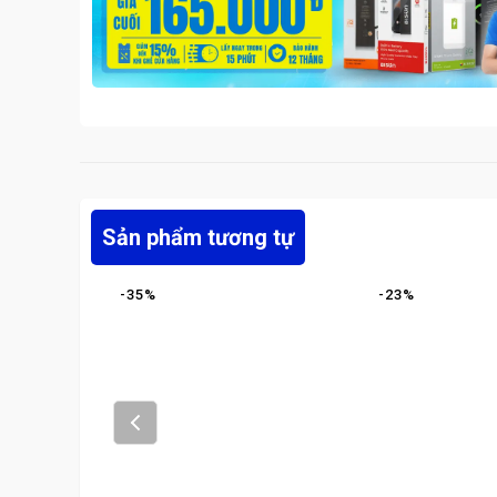
Sản phẩm tương tự
-
35
%
-
23
%
Prev