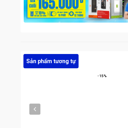
Sản phẩm tương tự
-
15
%
Prev