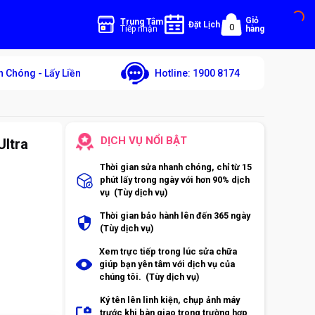
Giỏ
Trung Tâm
Đặt Lịch
0
Tiếp nhận
hàng
 Chóng - Lấy Liền
Hotline:
1900 8174
DỊCH VỤ NỔI BẬT
Ultra
Thời gian sửa nhanh chóng, chỉ từ 15
phút lấy trong ngày với hơn 90% dịch
vụ (Tùy dịch vụ)
Thời gian bảo hành lên đến 365 ngày
(Tùy dịch vụ)
Xem trực tiếp trong lúc sửa chữa
giúp bạn yên tâm với dịch vụ của
chúng tôi. (Tùy dịch vụ)
Ký tên lên linh kiện, chụp ảnh máy
trước khi bàn giao trong trường hợp