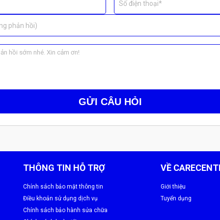
Số điện thoại*
1.440.
ng phản hồi)
 Samsung Galaxy S24 Ultra , không phát sinh chi phí ẩn.
nh Samsung Galaxy S24 Ultra
GỬI CÂU HỎI
THÔNG TIN HỖ TRỢ
VỀ CARECENT
Chính sách bảo mật thông tin
Giới thiệu
Điều khoản sử dụng dịch vụ
Tuyển dụng
Chính sách bảo hành sửa chữa