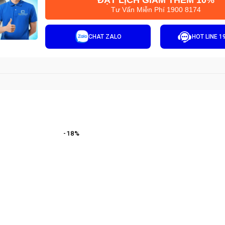
ĐẶT LỊCH GIẢM THÊM 10%
Tư Vấn Miễn Phí 1900 8174
CHAT ZALO
HOT LINE 1
-
18
%