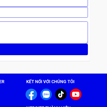
000
ER
KẾT NỐI VỚI CHÚNG TÔI