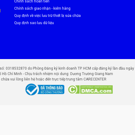
Chính sách hoàn tiền
Chính sách giao nhận - kiểm hàng
M
Quy định về việc lưu trữ thiết bị sửa chữa
Quy định sao lưu dữ liệu
0318532870 do Phòng Đăng ký kinh doanh TP. HCM cấp đăng ký lần đầu ngày 25
ố Hồ Chí Minh - Chịu trách nhiệm nội dung: Dương Trường Giang Nam
chữa vui lòng liên hệ hoặc đến trực tiếp trung tâm CARECENTER