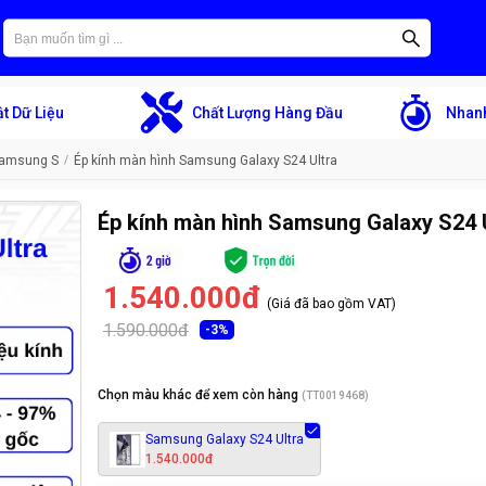
t Dữ Liệu
Chất Lượng Hàng Đầu
Nhanh
Samsung S
Ép kính màn hình Samsung Galaxy S24 Ultra
Ép kính màn hình Samsung Galaxy S24 
1.540.000đ
(Giá đã bao gồm VAT)
1.590.000đ
-
3
%
Chọn màu khác để xem còn hàng
(
TT0019468
)
Samsung Galaxy S24 Ultra
1.540.000đ