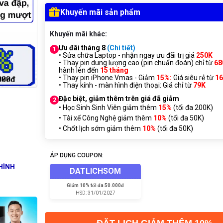
Khuyến mãi sản phẩm
Khuyến mãi khác:
Ưu đãi tháng 8
(Chi tiết)
1
• Sửa chữa Laptop - nhận ngay ưu đãi trị giá
250K
• Thay pin dung lượng cao (pin chuẩn đoán) chỉ từ
68
hành lên đến
15 tháng
• Thay pin iPhone Vmas - Giảm
15%:
Giá siêu rẻ từ
1
• Thay kính - màn hình điện thoại: Giá chỉ từ
7
9K
Đặc biệt, giảm thêm trên giá đã giảm
2
• Học Sinh Sinh Viên giảm thêm
15%
(tối đa 200K)
• Tài xế Công Nghệ giảm thêm
10%
(tối đa 50K)
• Chốt lịch sớm giảm thêm
10%
(tối đa 50K)
ÁP DỤNG COUPON:
HÌNH
DATLICHSOM
Giảm
10% tối đa 50.000đ
HSD:
31/01/2027