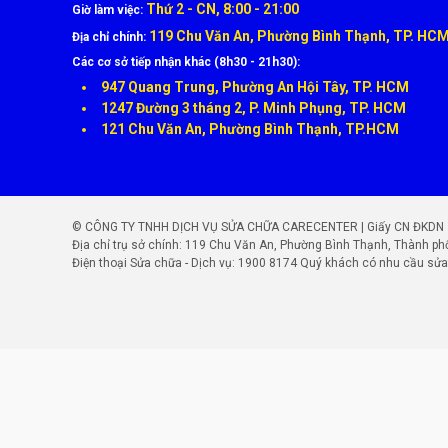
Thứ 2 - CN, 8:00 - 21:00
Giờ làm việc:
119 Chu Văn An, Phường Bình Thạnh, TP. HC
Địa chỉ chính:
Các cơ sở tiếp nhận khác (8h30 - 21h30):
947 Quang Trung, Phường An Hội Tây, TP. HCM
1247 Đường 3 tháng 2, P. Minh Phụng, TP. HCM
121 Chu Văn An, Phường Bình Thạnh, TP.HCM
© CÔNG TY TNHH DỊCH VỤ SỬA CHỮA CARECENTER | Giấy CN ĐKDN số: 
Địa chỉ trụ sở chính: 119 Chu Văn An, Phường Bình Thạnh, Thành ph
Điện thoại Sửa chữa - Dịch vụ:
1900 8174
Quý khách có nhu cầu sửa 