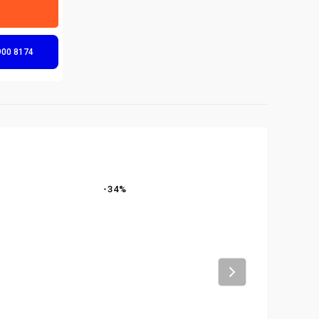
900 8174
-
34
%
-
22
%
Next