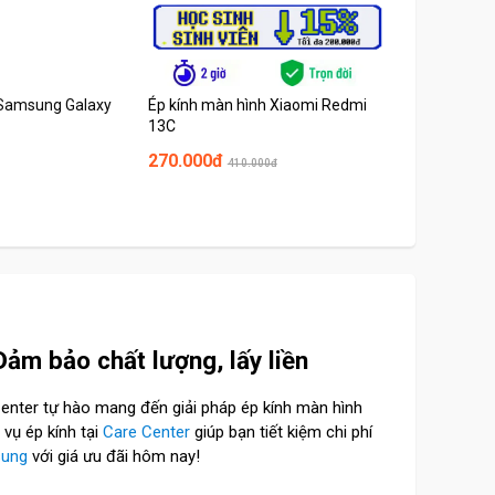
 Samsung Galaxy
Ép kính màn hình Xiaomi Redmi
Thay kính cả
13C
270.000đ
1.490.000đ
410.000đ
Đảm bảo chất lượng, lấy liền
Center tự hào mang đến giải pháp ép kính màn hình
vụ ép kính tại
Care Center
giúp bạn tiết kiệm chi phí
sung
với giá ưu đãi hôm nay!