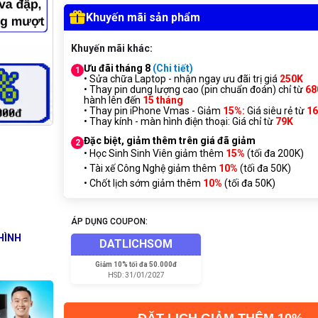
Khuyến mãi sản phẩm
Khuyến mãi khác:
Ưu đãi tháng 8
(Chi tiết)
1
• Sửa chữa Laptop - nhận ngay ưu đãi trị giá
250K
• Thay pin dung lượng cao (pin chuẩn đoán) chỉ từ
68
hành lên đến
15 tháng
• Thay pin iPhone Vmas - Giảm
15%:
Giá siêu rẻ từ
1
• Thay kính - màn hình điện thoại: Giá chỉ từ
7
9K
Đặc biệt, giảm thêm trên giá đã giảm
2
• Học Sinh Sinh Viên giảm thêm
15%
(tối đa 200K)
• Tài xế Công Nghệ giảm thêm
10%
(tối đa 50K)
• Chốt lịch sớm giảm thêm
10%
(tối đa 50K)
ÁP DỤNG COUPON:
HÌNH
DATLICHSOM
Giảm
10% tối đa 50.000đ
HSD:
31/01/2027