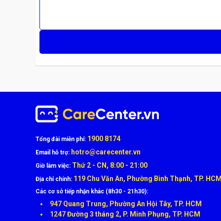
Quy Trình Ép Kính Xiaomi Chuẩn Kỹ Thuật Tại
Quy trình ép kính được CareCenter thực hiện tỉ mỉ theo
1900 8174
Tiếp nhận & kiểm tra lỗi
bằng thiết bị chuyên dụn
Tổng đài miễn phí:
hotro@carecenter.vn
Email hỗ trợ:
Tách lớp kính vỡ
khỏi màn hình bằng máy tách tự
Thứ 2 - CN, 8:00 - 21:00
Giờ làm việc:
Làm sạch & xử lý keo cũ
bằng dung dịch chuyên
119 Chu Văn An, Phường Bình Thạnh, TP. HC
Địa chỉ chính:
Các cơ sở tiếp nhận khác (8h30 - 21h30):
Ép kính mới bằng máy ép chân không
– không b
947 Quang Trung, Phường An Hội Tây, TP. HCM
Sấy khô & lắp ráp lại máy
đảm bảo khít viền, độ 
1247 Đường 3 tháng 2, P. Minh Phụng, TP. HCM