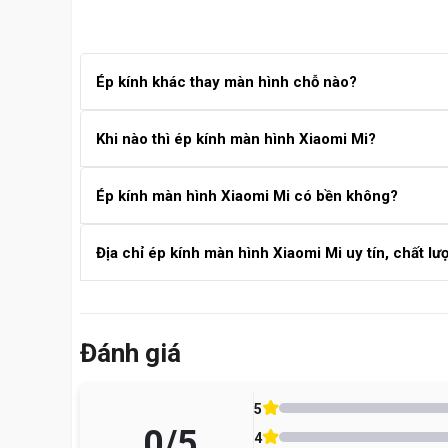
Ép kính khác thay màn hình chỗ nào?
Ép kính: chỉ thay lớp kính bên ngoài, giữ nguyên màn
Khi nào thì ép kính màn hình Xiaomi Mi?
hơn ép kính.
Bạn nên ép kính khi màn hình Xiaomi Mi bị nứt, vỡ mặt
Ép kính màn hình Xiaomi Mi có bền không?
bộ.
Nếu ép kính tại trung tâm uy tín, sử dụng máy ép ch
Địa chỉ ép kính màn hình Xiaomi Mi uy tín, chất l
Care Center là địa chỉ uy tín tại TP.HCM chuyên ép k
chi tiết.
Đánh giá
5
0
/5
Ép Kính Xiaomi Là Gì? Có Khác Gì Với Thay M
4