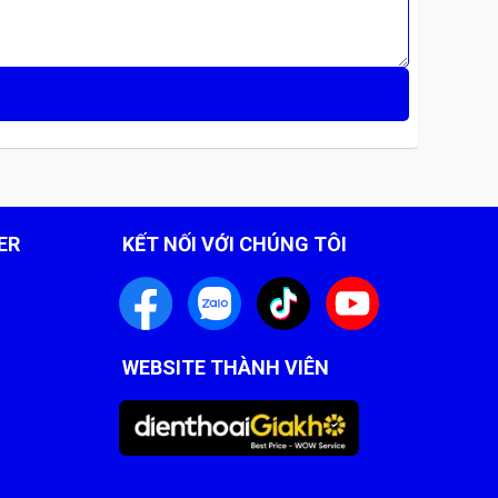
ER
KẾT NỐI VỚI CHÚNG TÔI
WEBSITE THÀNH VIÊN