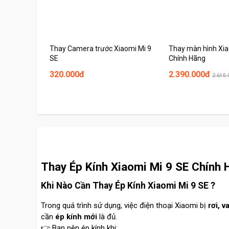
Thay Camera trước Xiaomi Mi 9
Thay màn hình Xia
SE
Chính Hãng
320.000đ
2.390.000đ
2.610.
Thay Ép Kính Xiaomi Mi 9 SE Chính 
Khi Nào Cần Thay Ép Kính Xiaomi Mi 9 SE ?
Trong quá trình sử dụng, việc điện thoại Xiaomi bị
rơi, 
cần
ép kính mới
là đủ.
👉 Bạn nên ép kính khi: