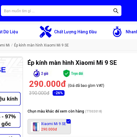
t Dữ Liệu
Chất Lượng Hàng Đầu
Nhanh
omi Mi
Ép kính màn hình Xiaomi Mi 9 SE
Ép kính màn hình Xiaomi Mi 9 SE
290.000đ
(Giá đã bao gồm VAT)
390.000đ
-
26
%
Chọn màu khác để xem còn hàng
(
TT003018
)
Xiaomi Mi 9 SE
290.000đ