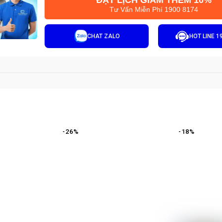
ĐẶT LỊCH GIẢM THÊM 10%
Tư Vấn Miễn Phí 1900 8174
CHAT ZALO
HOT LINE 1
-
26
%
-
18
%