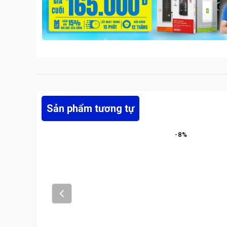
Sản phẩm tương tự
-
8
%
Prev