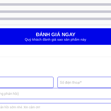
ình.
 nguyên màn hiển thị và cảm ứng gốc.
hiển thị bị lỗi.
ĐÁNH GIÁ NGAY
à
tư vấn giải pháp phù hợp
, đảm bảo bạn không phải chi thêm cho p
Quý khách đánh giá sao sản phẩm này
Số điện thoại*
ng phản hồi)