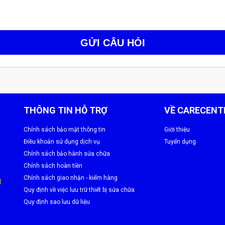
GỬI CÂU HỎI
 CareCenter
THÔNG TIN HỖ TRỢ
VỀ CARECENT
 6 bước chuyên nghiệp:
Chính sách bảo mật thông tin
Giới thiệu
g.
Điều khoản sử dụng dịch vụ
Tuyển dụng
Chính sách bảo hành sửa chữa
 động.
Chính sách hoàn tiền
Chính sách giao nhận - kiểm hàng
 dụng.
M
Quy định về việc lưu trữ thiết bị sửa chữa
ọt khí, không bụi.
Quy định sao lưu dữ liệu
sáng chuẩn.