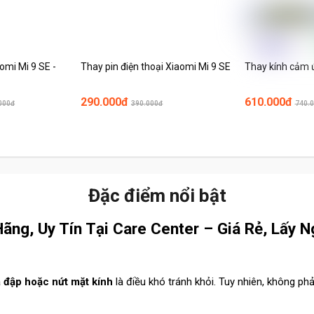
omi Mi 9 SE -
Thay pin điện thoại Xiaomi Mi 9 SE
Thay kính cảm 
290.000đ
610.000đ
000đ
390.000đ
740.
Đặc điểm nổi bật
Hãng, Uy Tín Tại Care Center – Giá Rẻ, Lấy 
va đập hoặc nứt mặt kính
là điều khó tránh khỏi. Tuy nhiên, không ph