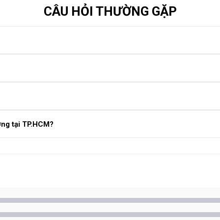
CÂU HỎI THƯỜNG GẶP
 hình hiển thị và cảm ứng. Thay màn hình: áp dụng khi màn hình bị sọ
 kính nhưng cảm ứng và hiển thị vẫn hoạt động bình thường. Đây là gi
ân không và linh kiện chất lượng, màn hình sau khi ép sẽ bền đẹp, c
ượng tại TP.HCM?
ính Xiaomi Mi bằng máy móc hiện đại, linh kiện chính hãng, bảo hành 
àn Hình?