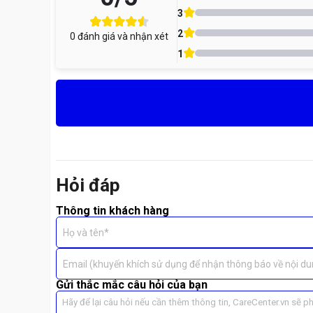
3
Nhiều người thường nhầm lẫn giữa ép kính và thay màn h
2
0
đánh giá và nhận xét
Ép kính Xiaomi:
chỉ thay lớp kính bên ngoài, giữ
1
Thay màn hình Xiaomi:
áp dụng khi cảm ứng hoặc 
Tại
CareCenter
, kỹ thuật viên luôn
kiểm tra miễn phí
v
Hỏi đáp
Thông tin khách hàng
Họ và tên*
Email (khuyến khích sử dụng để nhận thông báo về nội du
Gửi thắc mắc câu hỏi của bạn