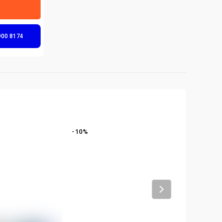
900 8174
-
10
%
-
29
%
Next