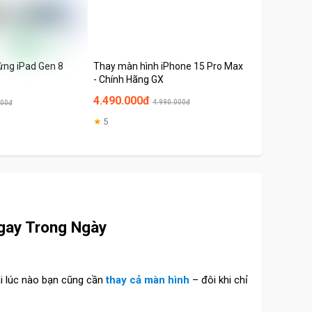
ứng iPad Gen 8
Thay màn hình iPhone 15 Pro Max
Thay camera
- Chính Hãng GX
4.490.000đ
1.910.000đ
4.990.000đ
000đ
★
5
Ngay Trong Ngày
ải lúc nào bạn cũng cần
thay cả màn hình
– đôi khi chỉ