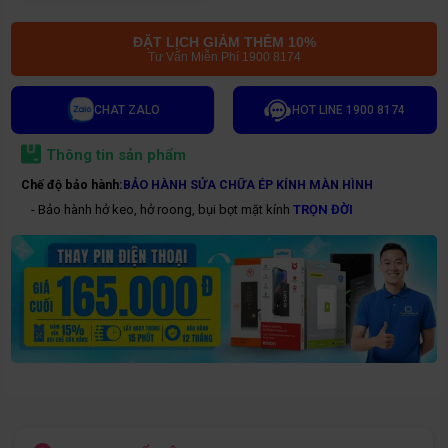
ĐẶT LỊCH GIẢM THÊM 10%
Tư Vấn Miễn Phí 1900 8174
CHAT ZALO
HOT LINE 1900 8174
Thông tin sản phẩm
Chế độ bảo hành:
BẢO HÀNH SỬA CHỮA ÉP KÍNH MÀN HÌNH
- Bảo hành hở keo, hở roong, bụi bọt mặt kính
TRỌN ĐỜI