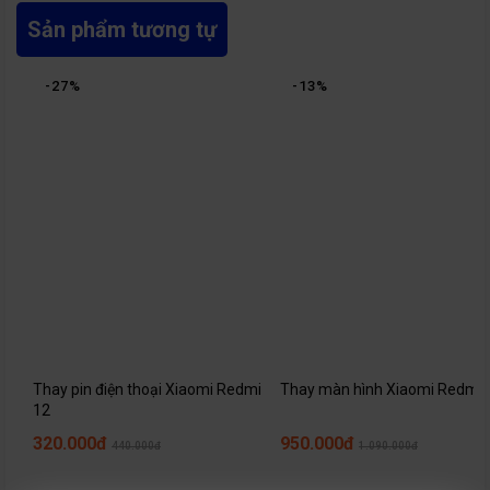
Sản phẩm tương tự
-
27
%
-
13
%
Thay pin điện thoại Xiaomi Redmi
Thay màn hình Xiaomi Redmi 
12
320.000đ
950.000đ
440.000đ
1.090.000đ