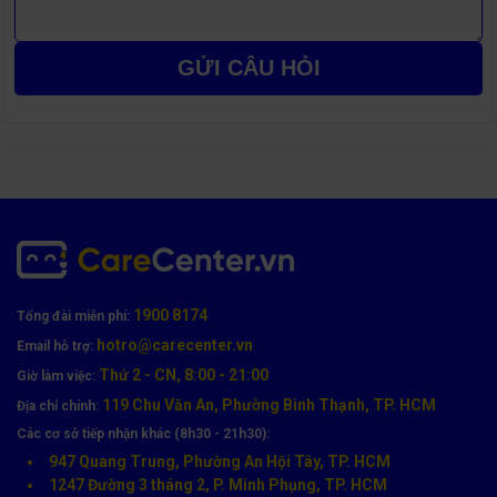
GỬI CÂU HỎI
Quy Trình Ép Kính Xiaomi Chuẩn Kỹ Thuật Tại
CareCenter
Quy trình ép kính được CareCenter thực hiện tỉ mỉ theo 6 bước
1900 8174
Tổng đài miễn phí:
chuyên nghiệp:
hotro@carecenter.vn
Email hỗ trợ:
Thứ 2 - CN, 8:00 - 21:00
Tiếp nhận & kiểm tra lỗi
bằng thiết bị chuyên dụng.
Giờ làm việc:
119 Chu Văn An, Phường Bình Thạnh, TP. HCM
Địa chỉ chính:
Tách lớp kính vỡ
khỏi màn hình bằng máy tách tự động.
Các cơ sở tiếp nhận khác (8h30 - 21h30):
Làm sạch & xử lý keo cũ
bằng dung dịch chuyên dụng.
947 Quang Trung, Phường An Hội Tây, TP. HCM
1247 Đường 3 tháng 2, P. Minh Phụng, TP. HCM