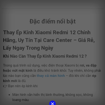
Đặc điểm nổi bật
Thay Ép Kính Xiaomi Redmi 12 Chính
Hãng, Uy Tín Tại Care Center – Giá Rẻ,
Lấy Ngay Trong Ngày
Khi Nào Cần Thay Ép Kính Xiaomi Redmi 12 ?
Trong quá trình sử dụng, việc điện thoại Xiaomi bị
rơi, va đập
hoặc nứt mặt kính
là điều khó tránh khỏi. Tuy nhiên, không phải
lúc nào bạn cũng cần
thay cả màn hình
– đôi khi chỉ cần
ép
kính mới
là đủ.
👉 Bạn nên ép kính khi:
Màn hình vẫn hiển thị bình thường, không sọc, không
loang màu.