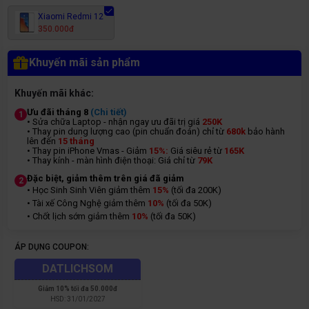
Xiaomi Redmi 12
350.000đ
Khuyến mãi sản phẩm
Khuyến mãi khác:
Ưu đãi tháng 8
(Chi tiết)
1
• Sửa chữa Laptop - nhận ngay ưu đãi trị giá
250K
• Thay pin dung lượng cao (pin chuẩn đoán) chỉ từ
680k
bảo hành
lên đến
15 tháng
• Thay pin iPhone Vmas - Giảm
15%:
Giá siêu rẻ từ
165K
• Thay kính - màn hình điện thoại: Giá chỉ từ
7
9K
Đặc biệt, giảm thêm trên giá đã giảm
2
• Học Sinh Sinh Viên giảm thêm
15%
(tối đa 200K)
• Tài xế Công Nghệ giảm thêm
10%
(tối đa 50K)
• Chốt lịch sớm giảm thêm
10%
(tối đa 50K)
ÁP DỤNG COUPON:
DATLICHSOM
Giảm
10% tối đa 50.000đ
HSD:
31/01/2027