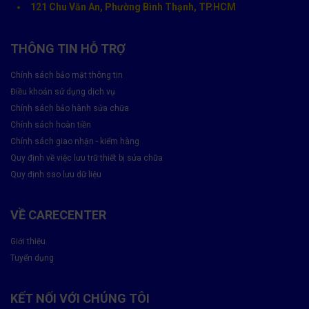
Ép kính mới bằng máy ép chân không
– không bọt khí,
121 Chu Văn An, Phường Bình Thạnh, TP.HCM
không bụi.
Sấy khô & lắp ráp lại máy
đảm bảo khít viền, độ sáng
THÔNG TIN HỖ TRỢ
chuẩn.
Chính sách bảo mật thông tin
Kiểm tra cảm ứng & hiển thị
trước khi bàn giao cho
Điều khoản sử dụng dịch vụ
khách hàng.
Chính sách bảo hành sửa chữa
⏱
Thời gian thực hiện:
khoảng 1–2 giờ, tùy dòng máy.
Chính sách hoàn tiền
Chính sách giao nhận - kiểm hàng
Quy định về việc lưu trữ thiết bị sửa chữa
Quy định sao lưu dữ liệu
VỀ CARECENTER
Giới thiệu
Tuyển dụng
KẾT NỐI VỚI CHÚNG TÔI