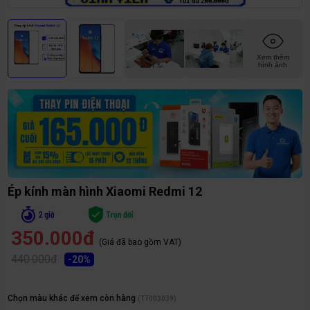
Xem thêm
hình ảnh
Ép kính màn hình Xiaomi Redmi 12
350.000đ
(Giá đã bao gồm VAT)
440.000đ
-
20
%
Chọn màu khác để xem còn hàng
(
TT003039
)