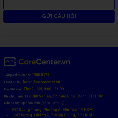
GỬI CÂU HỎI
Quy Trình Ép Kính Xiaomi Chuẩn Kỹ Thuật Tại
CareCenter
Quy trình ép kính được CareCenter thực hiện tỉ mỉ theo 6 bước
1900 8174
Tổng đài miễn phí:
chuyên nghiệp:
hotro@carecenter.vn
Email hỗ trợ:
Thứ 2 - CN, 8:00 - 21:00
Tiếp nhận & kiểm tra lỗi
bằng thiết bị chuyên dụng.
Giờ làm việc:
119 Chu Văn An, Phường Bình Thạnh, TP. HCM
Địa chỉ chính:
Tách lớp kính vỡ
khỏi màn hình bằng máy tách tự động.
Các cơ sở tiếp nhận khác (8h30 - 21h30):
Làm sạch & xử lý keo cũ
bằng dung dịch chuyên dụng.
947 Quang Trung, Phường An Hội Tây, TP. HCM
1247 Đường 3 tháng 2, P. Minh Phụng, TP. HCM