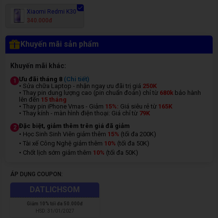
Xiaomi Redmi K30
340.000đ
Khuyến mãi sản phẩm
Khuyến mãi khác:
Ưu đãi tháng 8
(Chi tiết)
1
• Sửa chữa Laptop - nhận ngay ưu đãi trị giá
250K
• Thay pin dung lượng cao (pin chuẩn đoán) chỉ từ
680k
bảo hành
lên đến
15 tháng
• Thay pin iPhone Vmas - Giảm
15%:
Giá siêu rẻ từ
165K
• Thay kính - màn hình điện thoại: Giá chỉ từ
7
9K
Đặc biệt, giảm thêm trên giá đã giảm
2
• Học Sinh Sinh Viên giảm thêm
15%
(tối đa 200K)
• Tài xế Công Nghệ giảm thêm
10%
(tối đa 50K)
• Chốt lịch sớm giảm thêm
10%
(tối đa 50K)
ÁP DỤNG COUPON:
DATLICHSOM
Giảm
10% tối đa 50.000đ
HSD:
31/01/2027