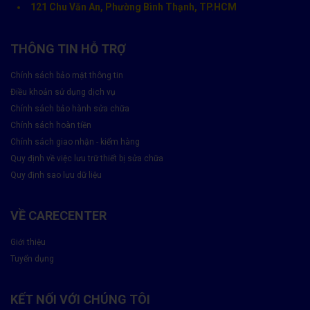
Ép kính mới bằng máy ép chân không
– không bọt khí,
121 Chu Văn An, Phường Bình Thạnh, TP.HCM
không bụi.
Sấy khô & lắp ráp lại máy
đảm bảo khít viền, độ sáng
THÔNG TIN HỖ TRỢ
chuẩn.
Chính sách bảo mật thông tin
Kiểm tra cảm ứng & hiển thị
trước khi bàn giao cho
Điều khoản sử dụng dịch vụ
khách hàng.
Chính sách bảo hành sửa chữa
⏱
Thời gian thực hiện:
khoảng 1–2 giờ, tùy dòng máy.
Chính sách hoàn tiền
Chính sách giao nhận - kiểm hàng
Quy định về việc lưu trữ thiết bị sửa chữa
Quy định sao lưu dữ liệu
VỀ CARECENTER
Giới thiệu
Tuyển dụng
KẾT NỐI VỚI CHÚNG TÔI