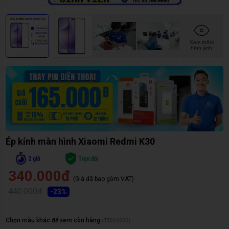
Xem thêm
hình ảnh
Ép kính màn hình Xiaomi Redmi K30
340.000đ
(Giá đã bao gồm VAT)
440.000đ
-
23
%
Chọn màu khác để xem còn hàng
(
TT003035
)