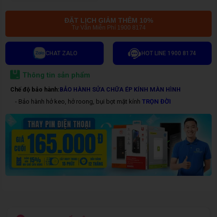
ĐẶT LỊCH GIẢM THÊM 10%
Tư Vấn Miễn Phí 1900 8174
CHAT ZALO
HOT LINE 1900 8174
Thông tin sản phẩm
Chế độ bảo hành:
BẢO HÀNH SỬA CHỮA ÉP KÍNH MÀN HÌNH
- Bảo hành hở keo, hở roong, bụi bọt mặt kính
TRỌN ĐỜI