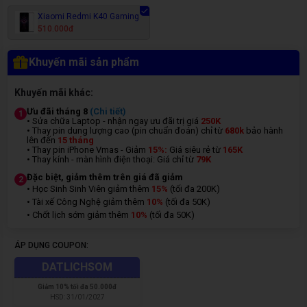
Xiaomi Redmi K40 Gaming
510.000đ
Khuyến mãi sản phẩm
Khuyến mãi khác:
Ưu đãi tháng 8
(Chi tiết)
1
• Sửa chữa Laptop - nhận ngay ưu đãi trị giá
250K
• Thay pin dung lượng cao (pin chuẩn đoán) chỉ từ
680k
bảo hành
lên đến
15 tháng
• Thay pin iPhone Vmas - Giảm
15%:
Giá siêu rẻ từ
165K
• Thay kính - màn hình điện thoại: Giá chỉ từ
7
9K
Đặc biệt, giảm thêm trên giá đã giảm
2
• Học Sinh Sinh Viên giảm thêm
15%
(tối đa 200K)
• Tài xế Công Nghệ giảm thêm
10%
(tối đa 50K)
• Chốt lịch sớm giảm thêm
10%
(tối đa 50K)
ÁP DỤNG COUPON:
DATLICHSOM
Giảm
10% tối đa 50.000đ
HSD:
31/01/2027