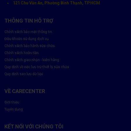
121 Chu Văn An, Phường Bình Thạnh, TP.HCM
Ép kính mới bằng máy ép chân không
– không bọt khí,
không bụi.
THÔNG TIN HỖ TRỢ
Sấy khô & lắp ráp lại máy
đảm bảo khít viền, độ sáng
chuẩn.
Chính sách bảo mật thông tin
Điều khoản sử dụng dịch vụ
Kiểm tra cảm ứng & hiển thị
trước khi bàn giao cho
Chính sách bảo hành sửa chữa
khách hàng.
Chính sách hoàn tiền
⏱
Thời gian thực hiện:
khoảng 1–2 giờ, tùy dòng máy.
Chính sách giao nhận - kiểm hàng
Quy định về việc lưu trữ thiết bị sửa chữa
Quy định sao lưu dữ liệu
VỀ CARECENTER
Giới thiệu
Tuyển dụng
KẾT NỐI VỚI CHÚNG TÔI