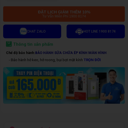
ĐẶT LỊCH GIẢM THÊM 10%
Tư Vấn Miễn Phí 1900 8174
CHAT ZALO
HOT LINE 1900 8174
Thông tin sản phẩm
Chế độ bảo hành:
BẢO HÀNH SỬA CHỮA ÉP KÍNH MÀN HÌNH
- Bảo hành hở keo, hở roong, bụi bọt mặt kính
TRỌN ĐỜI