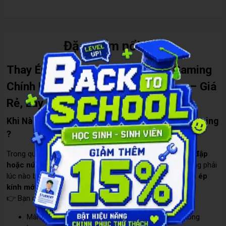
Đặc điểm nổi bật
Thay Ép Kính Xiaomi Redmi K40 Gaming
Chính Hãng, Uy Tín Tại Care Center – Giá
Rẻ, Lấy Ngay Trong Ngày
Khi Nào Cần Thay Ép Kính Xiaomi Redmi K40 Gaming
?
Trong quá trình sử dụng, việc điện thoại Xiaomi bị
rơi, va đập
hoặc nứt mặt kính
là điều khó tránh khỏi. Tuy nhiên, không phải
lúc nào bạn cũng cần
thay cả màn hình
– đôi khi chỉ cần
ép
kính mới
là đủ.
👉 Bạn nên ép kính khi:
Màn hình vẫn hiển thị bình thường, không sọc, không