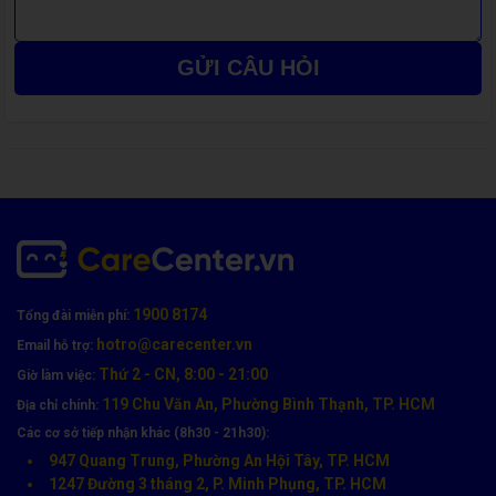
GỬI CÂU HỎI
Quy Trình Ép Kính Xiaomi Chuẩn Kỹ Thuật Tại
CareCenter
1900 8174
Tổng đài miễn phí:
Quy trình ép kính được CareCenter thực hiện tỉ mỉ theo 6 bước
hotro@carecenter.vn
Email hỗ trợ:
chuyên nghiệp:
Thứ 2 - CN, 8:00 - 21:00
Giờ làm việc:
119 Chu Văn An, Phường Bình Thạnh, TP. HCM
Tiếp nhận & kiểm tra lỗi
bằng thiết bị chuyên dụng.
Địa chỉ chính:
Các cơ sở tiếp nhận khác (8h30 - 21h30):
Tách lớp kính vỡ
khỏi màn hình bằng máy tách tự động.
947 Quang Trung, Phường An Hội Tây, TP. HCM
1247 Đường 3 tháng 2, P. Minh Phụng, TP. HCM
Làm sạch & xử lý keo cũ
bằng dung dịch chuyên dụng.