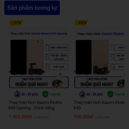
Sản phẩm tương tự
-
11
%
-
20
%
Thay màn hình Xiaomi Redmi
Thay màn hình Xiaomi Redmi
K40 Gaming - Chính Hãng
K40
1.950.000đ
990.000đ
2.190.000đ
1.240.000đ