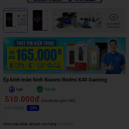
Xem thêm
hình ảnh
Ép kính màn hình Xiaomi Redmi K40 Gaming
510.000đ
(Giá đã bao gồm VAT)
640.000đ
-
20
%
Chọn màu khác để xem còn hàng
(
TT003033
)