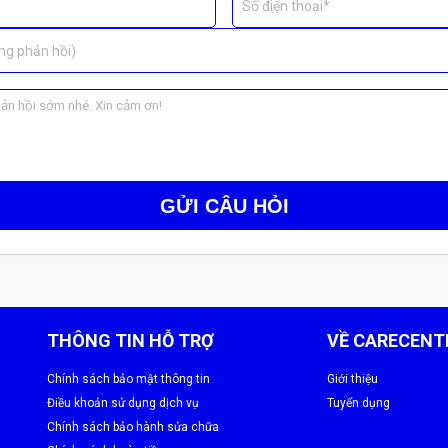
Số điện thoại*
ình.
ng phản hồi)
 nguyên màn hiển thị và cảm ứng gốc.
hiển thị bị lỗi.
à
tư vấn giải pháp phù hợp
, đảm bảo bạn không phải chi thêm cho p
GỬI CÂU HỎI
THÔNG TIN HỖ TRỢ
VỀ CARECENT
Chính sách bảo mật thông tin
Giới thiệu
Điều khoản sử dụng dịch vụ
Tuyển dụng
Chính sách bảo hành sửa chữa