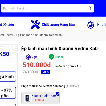
t Dữ Liệu
Chất Lượng Hàng Đầu
Nhanh
aomi Redmi
Ép kính màn hình Xiaomi Redmi K50
Ép kính màn hình Xiaomi Redmi K50
510.000đ
(Giá đã bao gồm VAT)
740.000đ
-
31
%
Chọn màu khác để xem còn hàng
(
TT003048
)
Xiaomi Redmi K50
510.000đ