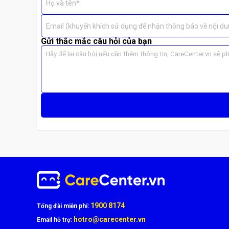
Họ và tên*
Nhiều người thường nhầm lẫn giữa ép kính và thay màn h
Email (khuyến khích sử dụng để nhận thông báo về nội du
Ép kính Xiaomi:
chỉ thay lớp kính bên ngoài, giữ
Gửi thắc mắc câu hỏi của bạn
Thay màn hình Xiaomi:
áp dụng khi cảm ứng hoặc 
Tại
CareCenter
, kỹ thuật viên luôn
kiểm tra miễn phí
v
1900 8174
Tổng đài miễn phí:
hotro@carecenter.vn
Email hỗ trợ: