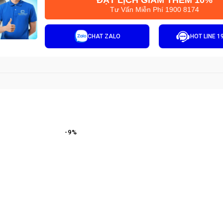
ĐẶT LỊCH GIẢM THÊM 10%
Tư Vấn Miễn Phí 1900 8174
CHAT ZALO
HOT LINE 1
-
9
%