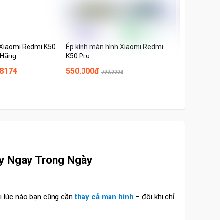
Xiaomi Redmi K50
Ép kính màn hình Xiaomi Redmi
Ép kính màn
 Hãng
K50 Pro
K50 Gaming
 8174
550.000đ
400.000đ
790.000đ
5
ấy Ngay Trong Ngày
ải lúc nào bạn cũng cần
thay cả màn hình
– đôi khi chỉ