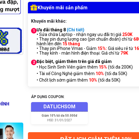
Khuyến mãi sản phẩm
Khuyến mãi khác:
Ưu đãi tháng 8
(Chi tiết)
1
• Sửa chữa Laptop - nhận ngay ưu đãi trị giá
250K
• Thay pin dung lượng cao (pin chuẩn đoán) chỉ từ
68
hành lên đến
15 tháng
• Thay pin iPhone Vmas - Giảm
15%:
Giá siêu rẻ từ
1
• Thay kính - màn hình điện thoại: Giá chỉ từ
7
9K
Đặc biệt, giảm thêm trên giá đã giảm
2
• Học Sinh Sinh Viên giảm thêm
15%
(tối đa 200K)
• Tài xế Công Nghệ giảm thêm
10%
(tối đa 50K)
• Chốt lịch sớm giảm thêm
10%
(tối đa 50K)
ÁP DỤNG COUPON:
HÌNH
DATLICHSOM
Giảm
10% tối đa 50.000đ
HSD:
31/01/2027