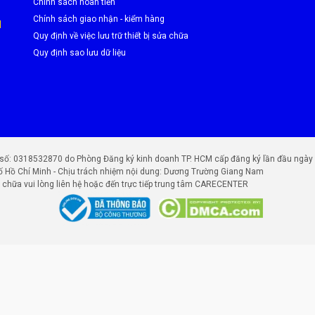
Chính sách hoàn tiền
Chính sách giao nhận - kiểm hàng
M
Quy định về việc lưu trữ thiết bị sửa chữa
Quy định sao lưu dữ liệu
 CareCenter
0318532870 do Phòng Đăng ký kinh doanh TP. HCM cấp đăng ký lần đầu ngày 25
 6 bước chuyên nghiệp:
ố Hồ Chí Minh - Chịu trách nhiệm nội dung: Dương Trường Giang Nam
chữa vui lòng liên hệ hoặc đến trực tiếp trung tâm CARECENTER
g.
 động.
 dụng.
ọt khí, không bụi.
sáng chuẩn.