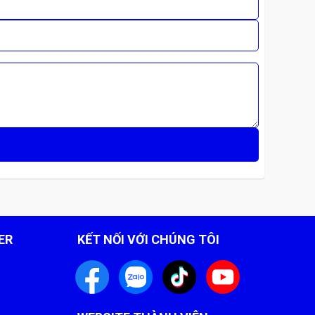
hần không cần thiết.
ER
KẾT NỐI VỚI CHÚNG TÔI