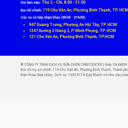
Thứ 2 - CN, 8:00 - 21:00
Giờ làm việc:
119 Chu Văn An, Phường Bình Thạnh, TP. HC
Địa chỉ chính:
Các cơ sở tiếp nhận khác (8h30 - 21h30):
947 Quang Trung, Phường An Hội Tây, TP. HCM
1247 Đường 3 tháng 2, P. Minh Phụng, TP. HCM
121 Chu Văn An, Phường Bình Thạnh, TP.HCM
Quy Trình Ép Kính Xiaomi Chuẩn Kỹ Thuật Tại
© CÔNG TY TNHH DỊCH VỤ SỬA CHỮA CARECENTER | Giấy CN ĐKDN số: 
Quy trình ép kính được CareCenter thực hiện tỉ mỉ theo
Địa chỉ trụ sở chính: 119 Chu Văn An, Phường Bình Thạnh, Thành ph
Điện thoại Sửa chữa - Dịch vụ:
1900 8174
Quý khách có nhu cầu sửa 
Tiếp nhận & kiểm tra lỗi
bằng thiết bị chuyên dụn
Tách lớp kính vỡ
khỏi màn hình bằng máy tách tự
Làm sạch & xử lý keo cũ
bằng dung dịch chuyên
Ép kính mới bằng máy ép chân không
– không b
Sấy khô & lắp ráp lại máy
đảm bảo khít viền, độ 