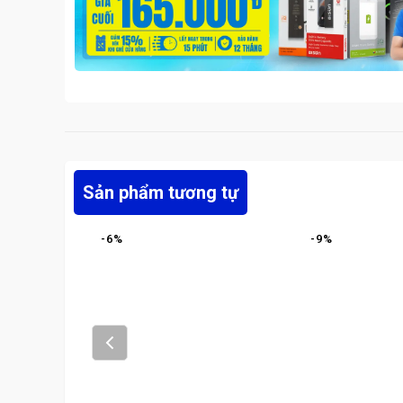
Sản phẩm tương tự
-
6
%
-
9
%
Prev