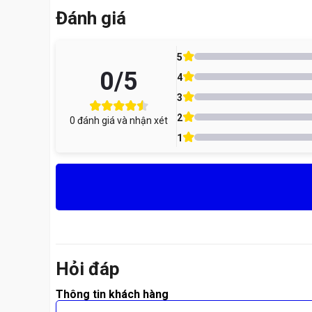
Đánh giá
5
0
/5
4
3
2
0
đánh giá và nhận xét
1
Hỏi đáp
Thông tin khách hàng
Ép Kính Xiaomi Là Gì? Có Khác Gì Với Thay M