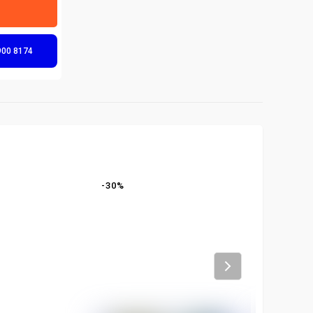
900 8174
-
30
%
-
32
%
Next