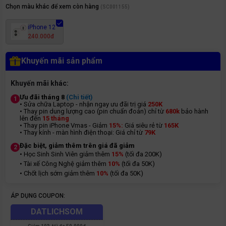
Chọn màu khác để xem còn hàng
(
SC001155
)
iPhone 12
240.000đ
Khuyến mãi sản phẩm
Khuyến mãi khác:
Ưu đãi tháng 8
(Chi tiết)
1
• Sửa chữa Laptop - nhận ngay ưu đãi trị giá
250K
• Thay pin dung lượng cao (pin chuẩn đoán) chỉ từ
680k
bảo hành
lên đến
15 tháng
• Thay pin iPhone Vmas - Giảm
15%:
Giá siêu rẻ từ
165K
• Thay kính - màn hình điện thoại: Giá chỉ từ
7
9K
Đặc biệt, giảm thêm trên giá đã giảm
2
• Học Sinh Sinh Viên giảm thêm
15%
(tối đa 200K)
• Tài xế Công Nghệ giảm thêm
10%
(tối đa 50K)
• Chốt lịch sớm giảm thêm
10%
(tối đa 50K)
ÁP DỤNG COUPON:
DATLICHSOM