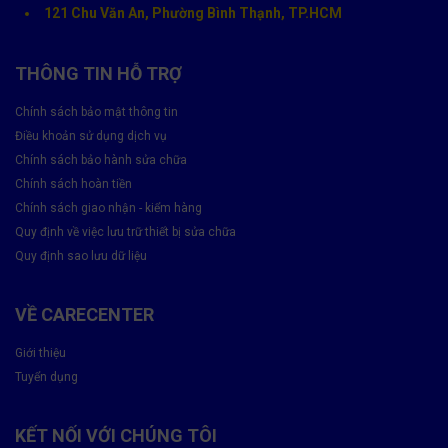
121 Chu Văn An, Phường Bình Thạnh, TP.HCM
THÔNG TIN HỖ TRỢ
Chính sách bảo mật thông tin
Điều khoản sử dụng dịch vụ
Chính sách bảo hành sửa chữa
Chính sách hoàn tiền
Chính sách giao nhận - kiểm hàng
Lý do nên rửa đốm camera thay vì thay mới
Quy định về việc lưu trữ thiết bị sửa chữa
Quy định sao lưu dữ liệu
Tiết kiệm chi phí
: Rửa và vệ sinh chỉ bằng 30–50% giá
thay cụm camera.
VỀ CARECENTER
Giữ nguyên linh kiện zin
: Không ảnh hưởng đến chất
lượng và độ tương thích của máy.
Giới thiệu
Tuyển dụng
Nhanh chóng
: Thường chỉ mất 30–60 phút.
An toàn dữ liệu
: Không tác động đến phần mềm, bộ nhớ
KẾT NỐI VỚI CHÚNG TÔI
hay dữ liệu trong máy.