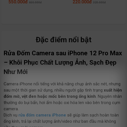
550.000đ
220.000đ
650.000đ
320.000đ
Đặc điểm nổi bật
Rửa Đốm Camera sau iPhone 12 Pro Max
– Khôi Phục Chất Lượng Ảnh, Sạch Đẹp
Như Mới
Camera iPhone nổi tiếng với khả năng chụp ảnh sắc nét, nhưng
sau một thời gian sử dụng, nhiều người gặp tình trạng
xuất hiện
đốm mờ, vệt đen hoặc mốc bên trong ống kính
. Nguyên nhân
thường do bụi bẩn, hơi ẩm hoặc oxi hóa len vào bên trong cụm
camera.
Dịch vụ
rửa đốm camera iPhone
sẽ giúp làm sạch hoàn toàn
ống kính, trả lại chất lượng ảnh/video như ban đầu mà không