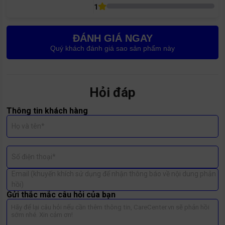
1
Ảnh chụp ban đêm hoặc điều kiện thiếu sáng bị
mờ,
nhiễu hạt nhiều hơn trước
.
ĐÁNH GIÁ NGAY
Quay video thấy
điểm sáng hoặc vết mờ cố định
trên
Quý khách đánh giá sao sản phẩm này
khung hình.
Việc phát hiện sớm các dấu hiệu này giúp bạn xử lý kịp thời,
tránh để mốc lan rộng
gây hỏng toàn bộ cụm camera, từ đó
Hỏi đáp
tiết kiệm đáng kể chi phí sửa chữa.
Thông tin khách hàng
Họ và tên*
Số điện thoại*
Email (khuyến khích sử dụng để nhận thông báo về nội dung phản
hồi)
Gửi thắc mắc câu hỏi của bạn