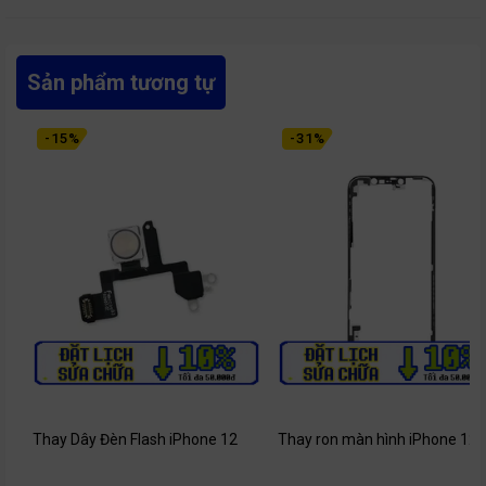
Sản phẩm tương tự
-
15
%
-
31
%
Thay Dây Đèn Flash iPhone 12
Thay ron màn hình iPhone 12