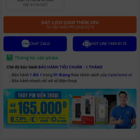
Giảm
10% tối đa 50.000đ
HSD:
31/01/2027
ĐẶT LỊCH GIẢM THÊM 10%
Tư Vấn Miễn Phí 1900 8174
CHAT ZALO
HOT LINE 1900 8174
Thông tin sản phẩm
Chế độ bảo hành:
BẢO HÀNH TIÊU CHUẨN - 1 THÁNG
- Bảo hành
1 đổi 1
trong
01 tháng
theo chính sách của
CareCenter.vn
- Bảo hành nhanh chỉ với số điện thoại