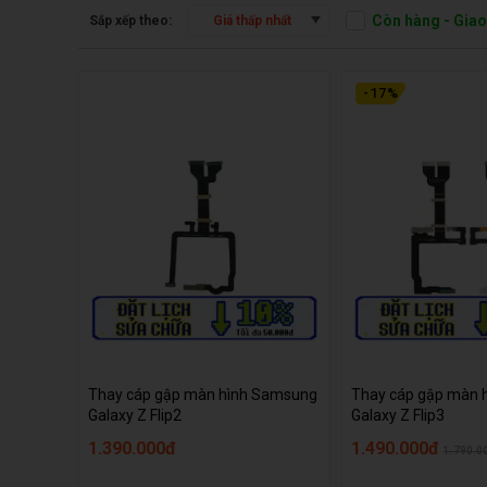
Còn hàng - Gia
Sắp xếp theo:
Giá thấp nhất
-
17
%
Thay cáp gập màn hình Samsung
Thay cáp gập màn 
Galaxy Z Flip2
Galaxy Z Flip3
1.390.000đ
1.490.000đ
1.790.0