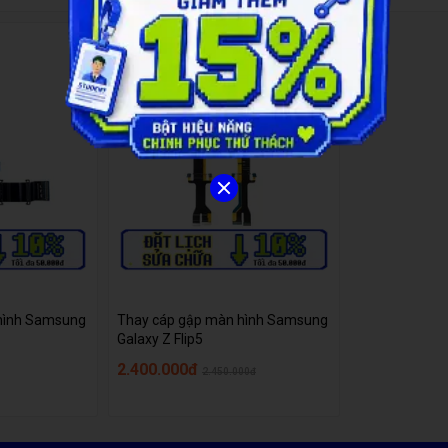
-
2
%
hình Samsung
Thay cáp gập màn hình Samsung
Galaxy Z Flip5
2.400.000đ
2.450.000đ