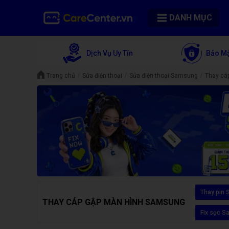
DANH MỤC
Dịch Vụ Uy Tín
Bảo Mậ
Trang chủ
Sửa điện thoại
Sửa điện thoại Samsung
Thay cá
Thay pin
THAY CÁP GẬP MÀN HÌNH SAMSUNG
Fix sọc 