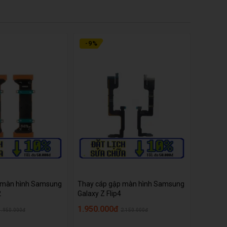
-
9
%
 màn hình Samsung
Thay cáp gập màn hình Samsung
2
Galaxy Z Flip4
1.950.000đ
1.950.000đ
2.150.000đ