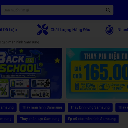
t Dữ Liệu
Chất Lượng Hàng Đầu
Nhanh
p gập màn hình Samsung
 Samsung
Thay màn hình Samsung
Thay kính lưng Samsung
Thay 
Samsung
Thay chân sạc Samsung
Ép cổ cáp màn hình Samsung