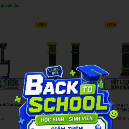
o nhanh
-
23
%
-
13
%
hình Samsung
Thay cáp gập màn hình Samsung
Thay cáp gập
Galaxy Z Fold3
Galaxy Z Fold
1.690.000đ
1.690.000đ
00đ
2.190.000đ