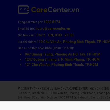
1900 8174
Tổng đài miễn phí:
hotro@carecenter.vn
Email hỗ trợ:
Thứ 2 - CN, 8:00 - 21:00
Giờ làm việc:
119 Chu Văn An, Phường Bình Thạnh, TP. HC
Địa chỉ chính:
Các cơ sở tiếp nhận khác (8h30 - 21h30):
947 Quang Trung, Phường An Hội Tây, TP. HCM
1247 Đường 3 tháng 2, P. Minh Phụng, TP. HCM
121 Chu Văn An, Phường Bình Thạnh, TP.HCM
© CÔNG TY TNHH DỊCH VỤ SỬA CHỮA CARECENTER | Giấy CN ĐKDN số: 
Địa chỉ trụ sở chính: 119 Chu Văn An, Phường Bình Thạnh, Thành ph
Điện thoại Sửa chữa - Dịch vụ:
1900 8174
Quý khách có nhu cầu sửa 