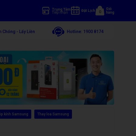
Giỏ
Trung Tâm
Đặt Lịch
0
Tiếp nhận
hàng
 Chóng - Lấy Liền
Hotline:
1900 8174
ép kính Samsung
Thay loa Samsung