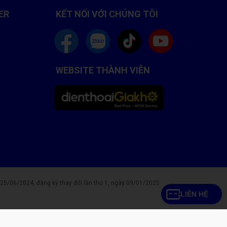
ER
KẾT NỐI VỚI CHÚNG TÔI
WEBSITE THÀNH VIÊN
/06/2024, đăng ký thay đổi lần thứ 1, ngày 09/01/2025
LIÊN HỆ