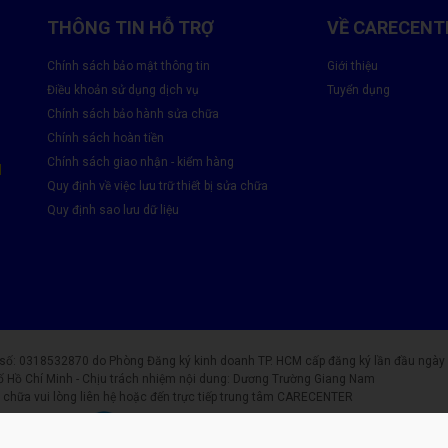
THÔNG TIN HỖ TRỢ
VỀ CARECENT
Chính sách bảo mật thông tin
Giới thiệu
Điều khoản sử dụng dịch vụ
Tuyển dụng
Chính sách bảo hành sửa chữa
Chính sách hoàn tiền
Chính sách giao nhận - kiểm hàng
M
Quy định về việc lưu trữ thiết bị sửa chữa
Quy định sao lưu dữ liệu
0318532870 do Phòng Đăng ký kinh doanh TP. HCM cấp đăng ký lần đầu ngày 25
ố Hồ Chí Minh - Chịu trách nhiệm nội dung: Dương Trường Giang Nam
chữa vui lòng liên hệ hoặc đến trực tiếp trung tâm CARECENTER