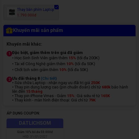
Thay bàn phím Laptop
1.790.000đ
Khuyến mãi sản phẩm
Khuyến mãi khác:
Đặc biệt, giảm thêm trên giá đã giảm
1
• Học Sinh Sinh Viên giảm thêm
15%
(tối đa 200K)
• Tài xế Công Nghệ giảm thêm
10%
(tối đa 50K)
• Chốt lịch sớm giảm thêm
10%
(tối đa 50K)
Ưu đãi tháng 8
(Chi tiết)
2
• Sửa chữa Laptop - nhận ngay ưu đãi trị giá
250K
• Thay pin dung lượng cao (pin chuẩn đoán) chỉ từ
680k
bảo hành
lên đến
15 tháng
• Thay pin iPhone Vmas - Giảm
15%:
Giá siêu rẻ từ
165K
• Thay kính - màn hình điện thoại: Giá chỉ từ
7
9K
ÁP DỤNG COUPON:
DATLICHSOM
Giảm
10% tối đa 50.000đ
HSD:
31/01/2027