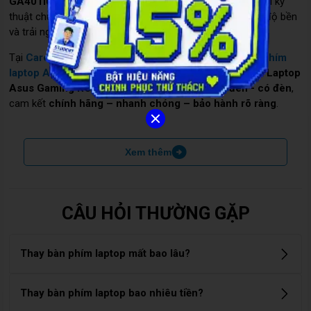
GA401IU - màu đen - có đèn
, việc thay bàn phím đòi hỏi kỹ
thuật chuyên nghiệp và linh kiện chất lượng để đảm bảo độ bền
và trải nghiệm gõ mượt mà.
Tại
Care Center
, chúng tôi cung cấp
dịch vụ thay bàn phím
laptop Asus
cho nhiều dòng máy khác nhau, đặc biệt là
Laptop
Asus Gaming ROG Zephyrus GA401IU - màu đen - có đèn
,
cam kết
chính hãng – nhanh chóng – bảo hành rõ ràng
.
Xem thêm
CÂU HỎI THƯỜNG GẶP
Thay bàn phím laptop mất bao lâu?
Thời gian thay bàn phím laptop thường dao động từ 30 phút
Thay bàn phím laptop bao nhiêu tiền?
đến 2 giờ, tùy theo dòng máy và cấu tạo bàn phím (liền