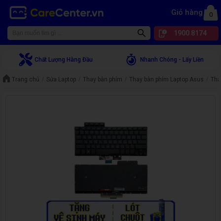
Giỏ hàng
0
1900 8174
Chất Lượng Hàng Đầu
Nhanh Chóng - Lấy Liền
Trang chủ
Sửa Laptop
Thay bàn phím
Thay bàn phím Laptop Asus
Tha