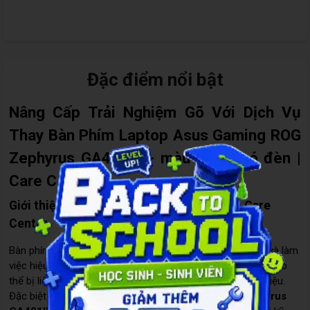
Đặc điểm nổi bật
Nâng Cấp Trải Nghiệm Gõ Với Dịch Vụ
Thay Bàn Phím Laptop Asus Gaming ROG
Zephyrus GA401IU - màu đen - có đèn |
Care Center
Giới thiệu dịch vụ thay bàn phím laptop tại Care
Center
Bàn phím laptop là bộ phận quan trọng giúp bạn thao tác và làm
việc hiệu quả. Tuy nhiên, trong quá trình sử dụng, bàn phím có
thể bị liệt phím, kẹt phím, mất ký tự hoặc không nhận tín hiệu.
Đặc biệt với các dòng
Laptop Asus Gaming ROG Zephyrus