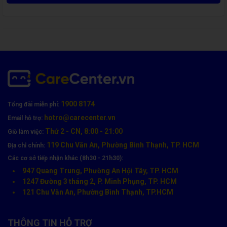
Lợi ích khi thay bàn phím Laptop Asus Gaming ROG
Zephyrus GA401IU - màu đen - có đèn tại Care
1900 8174
Tổng đài miễn phí:
Center
hotro@carecenter.vn
Email hỗ trợ:
Linh kiện chính hãng
: Bàn phím tương thích hoàn toàn
Thứ 2 - CN, 8:00 - 21:00
Giờ làm việc:
với Laptop Asus Gaming ROG Zephyrus GA401IU - màu
119 Chu Văn An, Phường Bình Thạnh, TP. HCM
Địa chỉ chính:
đen - có đèn.
Các cơ sở tiếp nhận khác (8h30 - 21h30):
Đội ngũ kỹ thuật chuyên nghiệp
: Kinh nghiệm nhiều
947 Quang Trung, Phường An Hội Tây, TP. HCM
1247 Đường 3 tháng 2, P. Minh Phụng, TP. HCM
năm, xử lý tỉ mỉ.
121 Chu Văn An, Phường Bình Thạnh, TP.HCM
Thời gian sửa nhanh chóng
: Có thể lấy máy trong ngày.
Bảo hành rõ ràng
: Cam kết chất lượng và hỗ trợ sau sửa
THÔNG TIN HỖ TRỢ