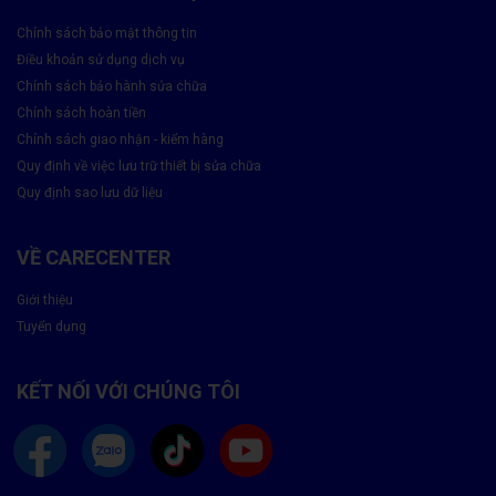
chữa.
Chính sách bảo mật thông tin
Giá cả minh bạch
: Không phát sinh chi phí ngoài báo giá.
Điều khoản sử dụng dịch vụ
Chính sách bảo hành sửa chữa
Quy trình thay bàn phím Laptop tại Care Center
Chính sách hoàn tiền
Tiếp nhận và kiểm tra tình trạng bàn phím.
Chính sách giao nhận - kiểm hàng
Quy định về việc lưu trữ thiết bị sửa chữa
Tư vấn phương án sửa chữa hoặc thay mới.
Quy định sao lưu dữ liệu
Báo giá dịch vụ trước khi tiến hành.
VỀ CARECENTER
Tiến hành thay bàn phím bằng linh kiện chính hãng.
Kiểm tra toàn bộ bàn phím và các chức năng liên quan.
Giới thiệu
Tuyển dụng
Bàn giao máy và hướng dẫn khách hàng bảo quản.
KẾT NỐI VỚI CHÚNG TÔI