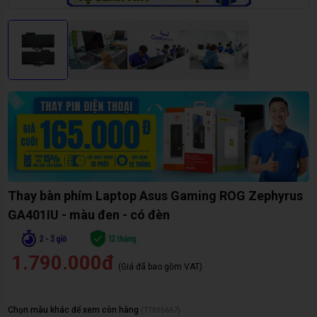
Thay bàn phím Laptop Asus Gaming ROG Zephyrus
GA401IU - màu đen - có đèn
1.790.000đ
(Giá đã bao gồm VAT)
Chọn màu khác để xem còn hàng
(
TT005667
)