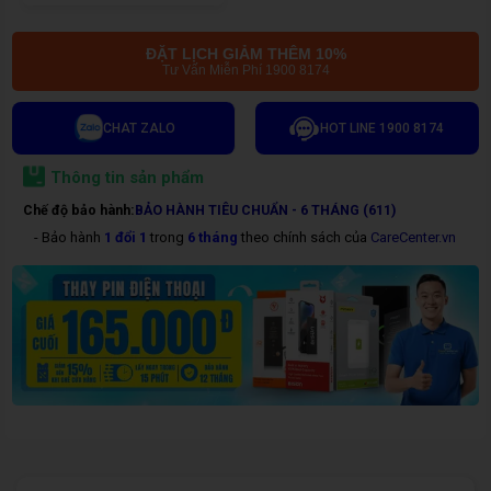
ĐẶT LỊCH GIẢM THÊM 10%
Tư Vấn Miễn Phí 1900 8174
CHAT ZALO
HOT LINE 1900 8174
Thông tin sản phẩm
Chế độ bảo hành:
BẢO HÀNH TIÊU CHUẨN - 6 THÁNG (611)
- Bảo hành
1 đổi 1
trong
6 tháng
theo chính sách của
CareCenter.vn