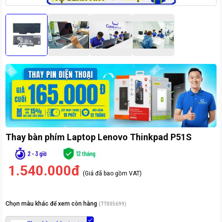
Thay bàn phím Laptop Lenovo Thinkpad P51S
1.540.000đ
(Giá đã bao gồm VAT)
Chọn màu khác để xem còn hàng
(
TT005699
)