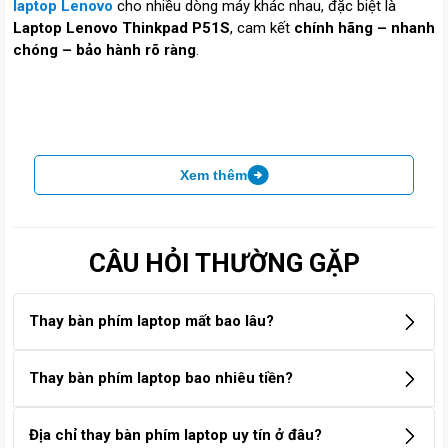
laptop Lenovo
cho nhiều dòng máy khác nhau, đặc biệt là
Laptop Lenovo Thinkpad P51S
, cam kết
chính hãng – nhanh
chóng – bảo hành rõ ràng
.
Xem thêm
CÂU HỎI THƯỜNG GẶP
Thay bàn phím laptop mất bao lâu?
Thời gian thay bàn phím laptop thường dao động từ 30 phút
Thay bàn phím laptop bao nhiêu tiền?
đến 2 giờ, tùy theo dòng máy và cấu tạo bàn phím (liền
khung hay rời). Một số model cần tháo rời nhiều linh kiện
Chi phí thay bàn phím laptop dao động từ 400.000đ –
Địa chỉ thay bàn phím laptop uy tín ở đâu?
nên có thể mất lâu hơn. Gọi 1900 8174 để được tư vấn thời