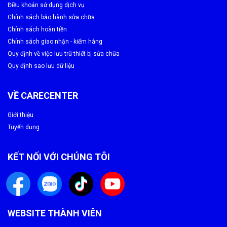
Điều khoản sử dụng dịch vụ
Kiểm tra toàn bộ bàn phím và các chức năng liên quan.
Chính sách bảo hành sửa chữa
Chính sách hoàn tiền
Bàn giao máy và hướng dẫn khách hàng bảo quản.
Chính sách giao nhận - kiểm hàng
Quy định về việc lưu trữ thiết bị sửa chữa
Quy định sao lưu dữ liệu
VỀ CARECENTER
Giới thiệu
Tuyển dụng
KẾT NỐI VỚI CHÚNG TÔI
Thông tin liên hệ
WEBSITE THÀNH VIÊN