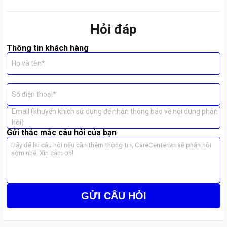
Mất ký tự khi gõ, gõ ra ký tự khác.
Bàn phím bị bong tróc, hỏng do va đập.
Hỏi đáp
Bị đổ nước gây chập mạch, bàn phím không hoạt động.
Thông tin khách hàng
👉 Bạn có thể xem cách sửa lỗi bàn phím gõ được:
Xem thêm
Họ và tên*
Số điện thoại*
Email (khuyến khích sử dụng để nhận thông báo về nội dung phản
hồi)
Gửi thắc mắc câu hỏi của bạn
GỬI CÂU HỎI
Lợi ích khi thay bàn phím Laptop Lenovo Thinkpad