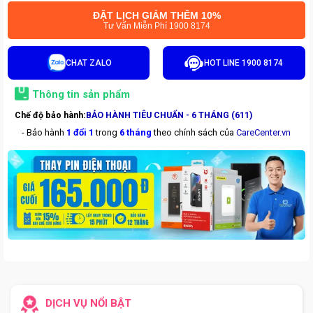
ĐẶT LỊCH GIẢM THÊM 10%
Tư Vấn Miễn Phí 1900 8174
CHAT ZALO
HOT LINE 1900 8174
Thông tin sản phẩm
Chế độ bảo hành:
BẢO HÀNH TIÊU CHUẨN - 6 THÁNG (611)
- Bảo hành
1 đổi 1
trong
6 tháng
theo chính sách của
CareCenter.vn
DỊCH VỤ NỔI BẬT