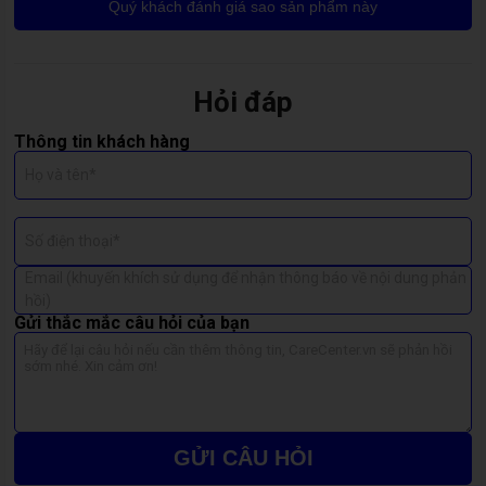
Phím bị kẹt, gõ không nhạy hoặc bị lún.
Quý khách đánh giá sao sản phẩm này
Mất ký tự khi gõ, gõ ra ký tự khác.
Bàn phím bị bong tróc, hỏng do va đập.
Hỏi đáp
Bị đổ nước gây chập mạch, bàn phím không hoạt động.
Thông tin khách hàng
👉 Bạn có thể xem cách sửa lỗi bàn phím gõ được:
Xem thêm
Họ và tên*
Số điện thoại*
Email (khuyến khích sử dụng để nhận thông báo về nội dung phản
hồi)
Gửi thắc mắc câu hỏi của bạn
GỬI CÂU HỎI