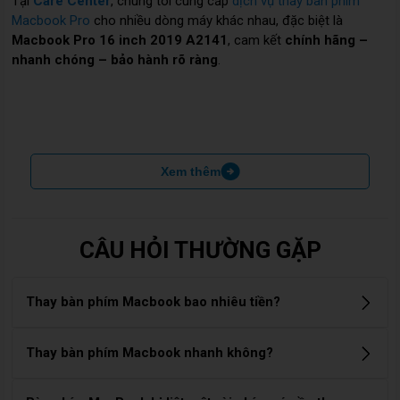
Tại
Care Center
, chúng tôi cung cấp
dịch vụ thay bàn phím
Macbook Pro
cho nhiều dòng máy khác nhau, đặc biệt là
Macbook Pro 16 inch 2019 A2141
, cam kết
chính hãng –
nhanh chóng – bảo hành rõ ràng
.
Xem thêm
CÂU HỎI THƯỜNG GẶP
Thay bàn phím Macbook bao nhiêu tiền?
Giá thay bàn phím MacBook dao động từ 500.000đ –
Thay bàn phím Macbook nhanh không?
3.500.000đ, tùy theo dòng máy (MacBook Air, Pro, Retina,
M1, M2…) và loại bàn phím (zin Apple hoặc linh kiện cao
Thời gian thay bàn phím thường mất khoảng 1,5 – 3 giờ, do