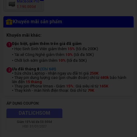
MacBook Pro
1.190.000đ
Khuyến mãi sản phẩm
Khuyến mãi khác:
Đặc biệt, giảm thêm trên giá đã giảm
1
• Học Sinh Sinh Viên giảm thêm
15%
(tối đa 200K)
• Tài xế Công Nghệ giảm thêm
10%
(tối đa 50K)
• Chốt lịch sớm giảm thêm
10%
(tối đa 50K)
Ưu đãi tháng 8
(Chi tiết)
2
• Sửa chữa Laptop - nhận ngay ưu đãi trị giá
250K
• Thay pin dung lượng cao (pin chuẩn đoán) chỉ từ
680k
bảo hành
lên đến
15 tháng
• Thay pin iPhone Vmas - Giảm
15%:
Giá siêu rẻ từ
165K
• Thay kính - màn hình điện thoại: Giá chỉ từ
7
9K
ÁP DỤNG COUPON:
DATLICHSOM
Giảm
10% tối đa 50.000đ
HSD:
31/01/2027