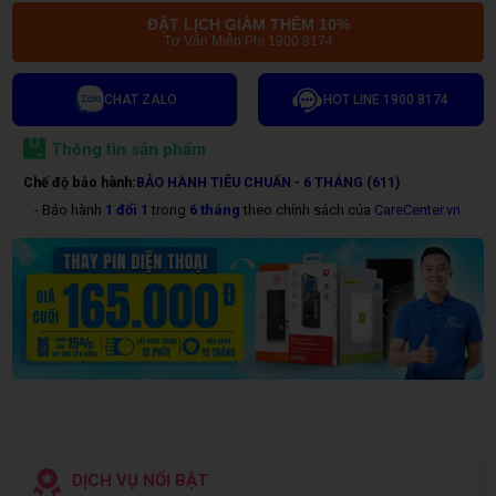
ĐẶT LỊCH GIẢM THÊM 10%
Tư Vấn Miễn Phí 1900 8174
CHAT ZALO
HOT LINE 1900 8174
Thông tin sản phẩm
Chế độ bảo hành:
BẢO HÀNH TIÊU CHUẨN - 6 THÁNG (611)
- Bảo hành
1 đổi 1
trong
6 tháng
theo chính sách của
CareCenter.vn
DỊCH VỤ NỔI BẬT