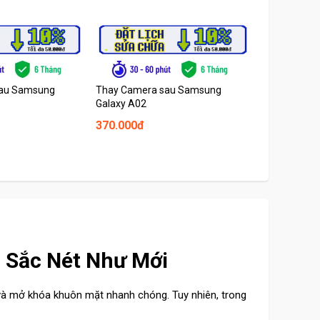
sau Samsung
Thay Camera sau Samsung
Thay loa tr
Galaxy A02
A02
370.000đ
270.000đ
o Sắc Nét Như Mới
àng và mở khóa khuôn mặt nhanh chóng. Tuy nhiên, trong