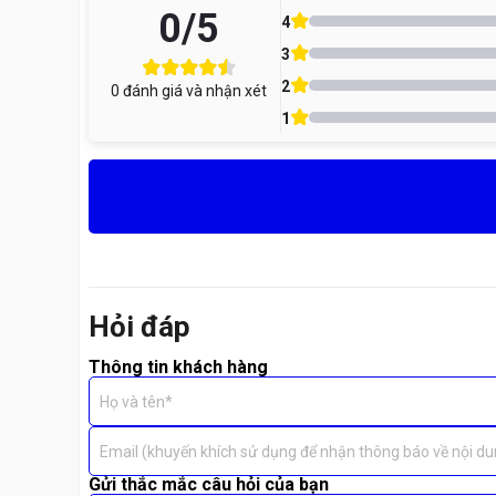
0
/5
Camera trước
bị rung, lệch màu
4
Không thể
gọi video call
, lỗi ứng dụng camera
3
Face Unlock hoạt động
chập chờn hoặc không 
2
0
đánh giá và nhận xét
Những lỗi trên thường xuất phát từ phần cứng camera,
1
Hỏi đáp
Thông tin khách hàng
Họ và tên*
Email (khuyến khích sử dụng để nhận thông báo về nội du
Gửi thắc mắc câu hỏi của bạn