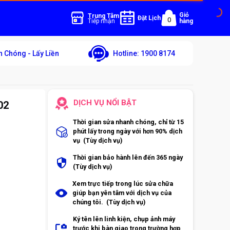
Giỏ
Trung Tâm
Đặt Lịch
0
Tiếp nhận
hàng
 Chóng - Lấy Liền
Hotline:
1900 8174
DỊCH VỤ NỔI BẬT
02
Thời gian sửa nhanh chóng, chỉ từ 15
phút lấy trong ngày với hơn 90% dịch
vụ (Tùy dịch vụ)
Thời gian bảo hành lên đến 365 ngày
(Tùy dịch vụ)
Xem trực tiếp trong lúc sửa chữa
giúp bạn yên tâm với dịch vụ của
chúng tôi. (Tùy dịch vụ)
Ký tên lên linh kiện, chụp ảnh máy
trước khi bàn giao trong trường hợp