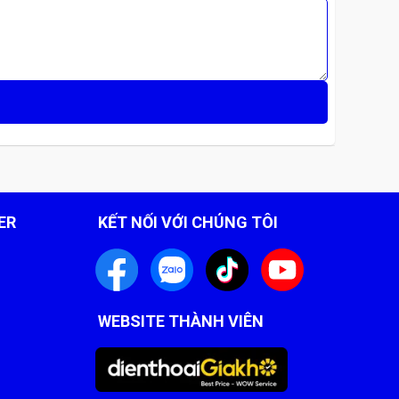
ER
KẾT NỐI VỚI CHÚNG TÔI
WEBSITE THÀNH VIÊN