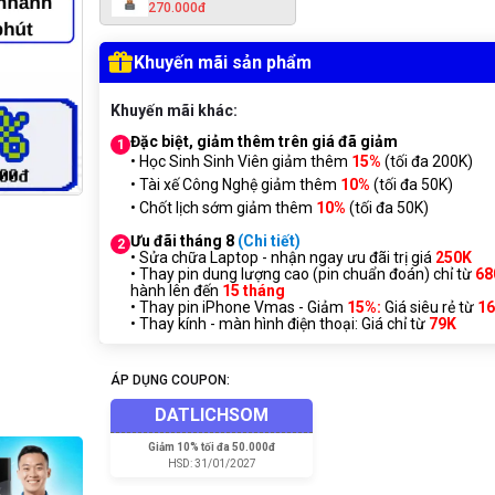
270.000đ
Khuyến mãi sản phẩm
Khuyến mãi khác:
Đặc biệt, giảm thêm trên giá đã giảm
1
• Học Sinh Sinh Viên giảm thêm
15%
(tối đa 200K)
• Tài xế Công Nghệ giảm thêm
10%
(tối đa 50K)
• Chốt lịch sớm giảm thêm
10%
(tối đa 50K)
Ưu đãi tháng 8
(Chi tiết)
2
• Sửa chữa Laptop - nhận ngay ưu đãi trị giá
250K
• Thay pin dung lượng cao (pin chuẩn đoán) chỉ từ
68
hành lên đến
15 tháng
• Thay pin iPhone Vmas - Giảm
15%:
Giá siêu rẻ từ
1
• Thay kính - màn hình điện thoại: Giá chỉ từ
7
9K
ÁP DỤNG COUPON:
DATLICHSOM
Giảm
10% tối đa 50.000đ
HSD:
31/01/2027