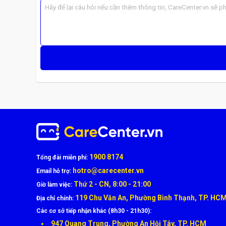
Nguyên Nhân Khiến Camera Trước 
Một số nguyên nhân phổ biến gồm:
Rơi rớt, va đập mạnh làm hỏng module camera
Máy
vào nước, ẩm hơi
gây chập mạch
Linh kiện camera xuống cấp theo thời gian
Lỗi do từng thay màn hình hoặc sửa chữa không đ
Việc thay camera trước đúng chuẩn linh kiện giúp tránh l
1900 8174
Tổng đài miễn phí:
hotro@carecenter.vn
Email hỗ trợ:
Thứ 2 - CN, 8:00 - 21:00
Giờ làm việc:
119 Chu Văn An, Phường Bình Thạnh, TP. HC
Địa chỉ chính:
Các cơ sở tiếp nhận khác (8h30 - 21h30):
947 Quang Trung, Phường An Hội Tây, TP. HCM