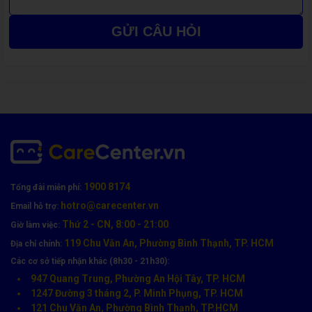
GỬI CÂU HỎI
Nguyên Nhân Khiến Camera Trước
Samsung A23 5G Gặp Lỗi
Điện thoại
rơi rớt, va đập mạnh
Máy
vào nước hoặc ẩm lâu ngày
Camera xuống cấp theo thời gian sử dụng
Bụi bẩn, hơi nước lọt vào cụm camera
1900 8174
Tổng đài miễn phí:
Từng sửa chữa trước đó nhưng không đúng kỹ thuật
hotro@carecenter.vn
Email hỗ trợ:
Trong các trường hợp này,
thay camera trước Samsung A23
Thứ 2 - CN, 8:00 - 21:00
Giờ làm việc:
5G
là giải pháp hiệu quả và ổn định lâu dài.
119 Chu Văn An, Phường Bình Thạnh, TP. HCM
Địa chỉ chính:
Các cơ sở tiếp nhận khác (8h30 - 21h30):
947 Quang Trung, Phường An Hội Tây, TP. HCM
1247 Đường 3 tháng 2, P. Minh Phụng, TP. HCM
121 Chu Văn An, Phường Bình Thạnh, TP.HCM