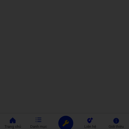
Thời gian sửa nhanh trong ngày
Hỗ trợ kiểm tra & tư vấn miễn phí
Care Center luôn ưu tiên giải pháp sửa chữa tối ưu, giúp khách
hàng tiết kiệm chi phí nhưng vẫn đảm bảo chất lượng sử dụng
lâu dài.
Trang chủ
Danh mục
Liên hệ
Giới thiệu