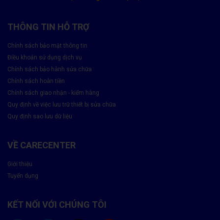
THÔNG TIN HỖ TRỢ
Chính sách bảo mật thông tin
Điều khoản sử dụng dịch vụ
Chính sách bảo hành sửa chữa
Chính sách hoàn tiền
Chính sách giao nhận - kiểm hàng
Quy định về việc lưu trữ thiết bị sửa chữa
Thay Camera Trước Samsung A23 5G Có
Quy định sao lưu dữ liệu
Ảnh Hưởng Gì Không?
VỀ CARECENTER
Nếu được thực hiện đúng kỹ thuật, việc thay camera trước
không ảnh hưởng
đến:
Giới thiệu
Tuyển dụng
Chất lượng hiển thị màn hình
Khả năng chống rung, lấy nét
Các chức năng khác của máy
KẾT NỐI VỚI CHÚNG TÔI
Tại Care Center, camera thay thế đảm bảo độ tương thích cao,