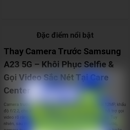
Đặc điểm nổi bật
Thay Camera Trước Samsung
A23 5G – Khôi Phục Selfie &
Gọi Video Sắc Nét Tại Care
Center
Camera trước Samsung A23 5G sở hữu độ phân giải 12MP, khẩu
độ f/2.2, cho khả năng selfie sắc nét, thu sáng tốt và hỗ trợ gọi
video rõ ràng trong nhiều điều kiện ánh sáng khác nhau. Tuy
nhiên, sau một thời gian sử dụng hoặc do va đập, vào nước,
camera trước có thể gặp lỗi như mờ hình, không lên hình hoặc