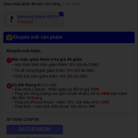
Chọn màu khác để xem còn hàng
(
TT0019884
)
Samsung Galaxy A23 5G
370.000đ
Khuyến mãi sản phẩm
Khuyến mãi khác:
Đặc biệt, giảm thêm trên giá đã giảm
1
• Học Sinh Sinh Viên giảm thêm
15%
(tối đa 200K)
• Tài xế Công Nghệ giảm thêm
10%
(tối đa 50K)
• Chốt lịch sớm giảm thêm
10%
(tối đa 50K)
Ưu đãi tháng 8
(Chi tiết)
2
• Sửa chữa Laptop - nhận ngay ưu đãi trị giá
250K
• Thay pin dung lượng cao (pin chuẩn đoán) chỉ từ
680k
bảo hành
lên đến
15 tháng
• Thay pin iPhone Vmas - Giảm
15%:
Giá siêu rẻ từ
165K
• Thay kính - màn hình điện thoại: Giá chỉ từ
7
9K
ÁP DỤNG COUPON:
DATLICHSOM