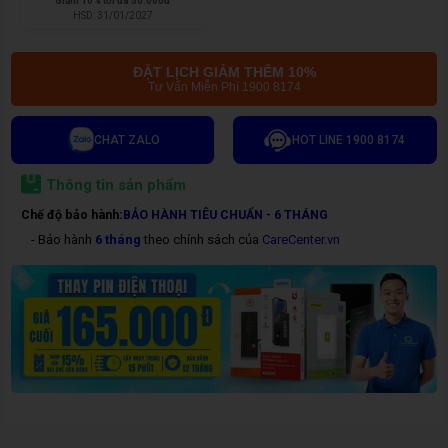
Giảm
10% tối đa 50.000đ
HSD:
31/01/2027
ĐẶT LỊCH GIẢM THÊM 10%
Tư Vấn Miễn Phí 1900 8174
CHAT ZALO
HOT LINE 1900 8174
Thông tin sản phẩm
Chế độ bảo hành:
BẢO HÀNH TIÊU CHUẨN - 6 THÁNG
- Bảo hành
6 tháng
theo chính sách của
CareCenter.vn