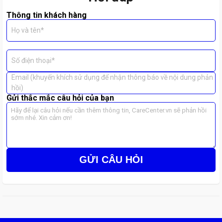
Thông tin khách hàng
Họ và tên*
Số điện thoại*
Email (khuyến khích sử dụng để nhận thông báo về nội dung phản
hồi)
Gửi thắc mắc câu hỏi của bạn
GỬI CÂU HỎI