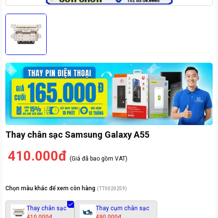
Thay chân sạc Samsung Galaxy A55
410.000đ
(Giá đã bao gồm VAT)
Chọn màu khác để xem còn hàng
(
TT0020259
)
Thay chân sạc
Thay cụm chân sạc
410.000đ
490.000đ