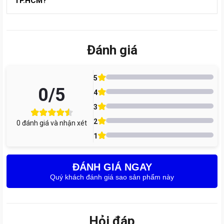
TP.HCM?
dòng Samsung bạn đang dùng, hãy gọi ngay 1900 8174 –
đội ngũ tư vấn của Care Center sẽ báo chi tiết và có ưu đãi
Bạn nên chọn trung tâm sửa chữa uy tín để đảm bảo chân
mới nhất.
sạc Samsung được thay linh kiện chính hãng, kỹ thuật viên
tay nghề cao và có bảo hành rõ ràng. Tại TP.HCM, Care
Đánh giá
Center là địa chỉ được nhiều khách hàng tin tưởng nhờ quy
trình minh bạch, thay lấy liền và dịch vụ tận tâm. Để được
5
hỗ trợ nhanh hoặc đặt lịch trước, bạn có thể gọi ngay 1900
0
/5
8174.
4
3
2
0
đánh giá và nhận xét
1
ĐÁNH GIÁ NGAY
Quý khách đánh giá sao sản phẩm này
Hỏi đáp