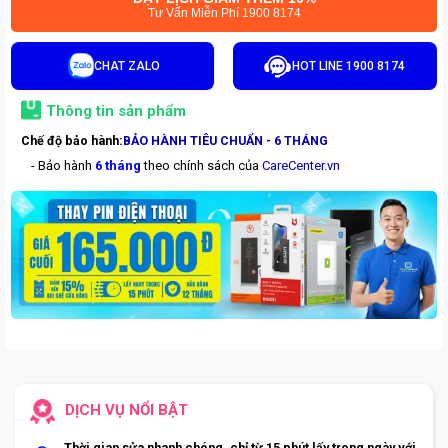
Tư Vấn Miễn Phí 1900 8174
CHAT ZALO
HOT LINE 1900 8174
Thông tin sản phẩm
Chế độ bảo hành:
BẢO HÀNH TIÊU CHUẨN - 6 THÁNG
- Bảo hành
6 tháng
theo chính sách của
CareCenter.vn
DỊCH VỤ NỔI BẬT
Thời gian sửa nhanh chóng, chỉ từ 15 phút lấy trong ngày với