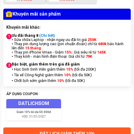
Khuyến mãi sản phẩm
Khuyến mãi khác:
Ưu đãi tháng 8
(Chi tiết)
1
• Sửa chữa Laptop - nhận ngay ưu đãi trị giá
250K
• Thay pin dung lượng cao (pin chuẩn đoán) chỉ từ
680k
bảo hành
lên đến
15 tháng
• Thay pin iPhone Vmas - Giảm
15%:
Giá siêu rẻ từ
165K
• Thay kính - màn hình điện thoại: Giá chỉ từ
7
9K
Đặc biệt, giảm thêm trên giá đã giảm
2
• Học Sinh Sinh Viên giảm thêm
15%
(tối đa 200K)
• Tài xế Công Nghệ giảm thêm
10%
(tối đa 50K)
• Chốt lịch sớm giảm thêm
10%
(tối đa 50K)
ÁP DỤNG COUPON:
DATLICHSOM
Giảm
10% tối đa 50.000đ
HSD:
31/01/2027
ĐẶT LỊCH GIẢM THÊM 10%