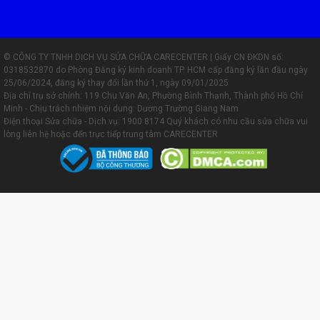
© CÔNG TY TNHH DỊCH VỤ SỬA CHỮA CARECENTER | Giấy CN ĐKDN số:
0318532870 do Phòng Đăng ký kinh doanh TP. HCM cấp đăng ký lần đầu ngày
25/06/2024, đăng ký thay đổi lần thứ 1, ngày 09/01/2025
Địa chỉ trụ sở chính: 119 Chu Văn An, Phường Bình Thạnh, Thành phố Hồ Chí
Minh - Chịu trách nhiệm nội dung: Dương Trường Giang Nam
Điện thoại Sửa chữa - Dịch vụ:
1900 8174
Quý khách có nhu cầu sửa chữa vui
lòng liên hệ hoặc đến trực tiếp trung tâm CARECENTER