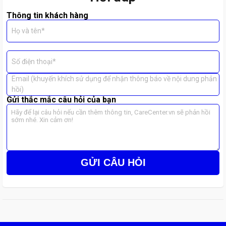
Thông tin khách hàng
Họ và tên*
Số điện thoại*
Email (khuyến khích sử dụng để nhận thông báo về nội dung phản
hồi)
Gửi thắc mắc câu hỏi của bạn
GỬI CÂU HỎI