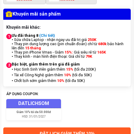
Khuyến mãi sản phẩm
Khuyến mãi khác:
Ưu đãi tháng 8
(Chi tiết)
1
• Sửa chữa Laptop - nhận ngay ưu đãi trị giá
250K
• Thay pin dung lượng cao (pin chuẩn đoán) chỉ từ
680k
bảo hành
lên đến
15 tháng
• Thay pin iPhone Vmas - Giảm
15%:
Giá siêu rẻ từ
165K
• Thay kính - màn hình điện thoại: Giá chỉ từ
7
9K
Đặc biệt, giảm thêm trên giá đã giảm
2
• Học Sinh Sinh Viên giảm thêm
15%
(tối đa 200K)
• Tài xế Công Nghệ giảm thêm
10%
(tối đa 50K)
• Chốt lịch sớm giảm thêm
10%
(tối đa 50K)
ÁP DỤNG COUPON:
DATLICHSOM
Giảm
10% tối đa 50.000đ
HSD:
31/01/2027
ĐẶT LỊCH GIẢM THÊM 10%