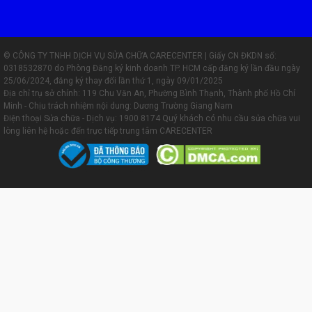
© CÔNG TY TNHH DỊCH VỤ SỬA CHỮA CARECENTER | Giấy CN ĐKDN số:
0318532870 do Phòng Đăng ký kinh doanh TP. HCM cấp đăng ký lần đầu ngày
25/06/2024, đăng ký thay đổi lần thứ 1, ngày 09/01/2025
Địa chỉ trụ sở chính: 119 Chu Văn An, Phường Bình Thạnh, Thành phố Hồ Chí
Minh - Chịu trách nhiệm nội dung: Dương Trường Giang Nam
Điện thoại Sửa chữa - Dịch vụ:
1900 8174
Quý khách có nhu cầu sửa chữa vui
lòng liên hệ hoặc đến trực tiếp trung tâm CARECENTER