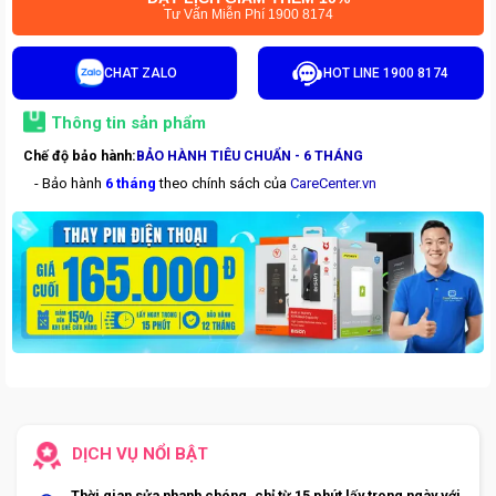
Tư Vấn Miễn Phí 1900 8174
CHAT ZALO
HOT LINE 1900 8174
Thông tin sản phẩm
Chế độ bảo hành:
BẢO HÀNH TIÊU CHUẨN - 6 THÁNG
- Bảo hành
6 tháng
theo chính sách của
CareCenter.vn
DỊCH VỤ NỔI BẬT
Thời gian sửa nhanh chóng, chỉ từ 15 phút lấy trong ngày với