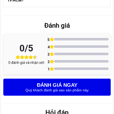
TP.HCM?
dòng Samsung bạn đang dùng, hãy gọi ngay 1900 8174 –
đội ngũ tư vấn của Care Center sẽ báo chi tiết và có ưu đãi
Bạn nên chọn trung tâm sửa chữa uy tín để đảm bảo chân
mới nhất.
sạc Samsung được thay linh kiện chính hãng, kỹ thuật viên
tay nghề cao và có bảo hành rõ ràng. Tại TP.HCM, Care
Đánh giá
Center là địa chỉ được nhiều khách hàng tin tưởng nhờ quy
trình minh bạch, thay lấy liền và dịch vụ tận tâm. Để được
5
hỗ trợ nhanh hoặc đặt lịch trước, bạn có thể gọi ngay 1900
0
/5
8174.
4
3
2
0
đánh giá và nhận xét
1
ĐÁNH GIÁ NGAY
Quý khách đánh giá sao sản phẩm này
Hỏi đáp