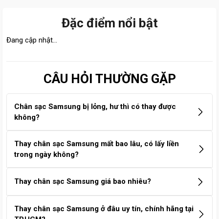
Đặc điểm nổi bật
Đang cập nhật...
CÂU HỎI THƯỜNG GẶP
Chân sạc Samsung bị lỏng, hư thì có thay được
không?
Có. Khi chân sạc Samsung bị lỏng, chập chờn hoặc không
Thay chân sạc Samsung mất bao lâu, có lấy liền
nhận sạc, bạn hoàn toàn có thể thay mới. Việc thay chân
trong ngày không?
sạc giúp máy hoạt động ổn định hơn và không ảnh hưởng
đến pin hay các chức năng khác nếu thực hiện tại trung tâm
Thông thường, thời gian thay chân sạc Samsung chỉ từ 30
Thay chân sạc Samsung giá bao nhiêu?
uy tín.
– 60 phút. Với trường hợp bo mạch phức tạp, kỹ thuật viên
sẽ báo chi tiết hơn. Tại Care Center, khách hàng có thể ngồi
Chi phí thay chân sạc Samsung dao động từ 250.000 –
Thay chân sạc Samsung ở đâu uy tín, chính hãng tại
chờ lấy liền trong ngày, không phải để máy qua đêm.
700.000đ, tùy theo model máy. Để biết chính xác giá cho