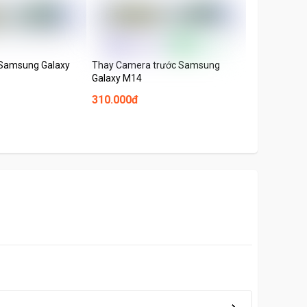
 Samsung Galaxy
Thay Camera trước Samsung
Thay màn hì
Galaxy M14
M14
310.000đ
850.000đ
9