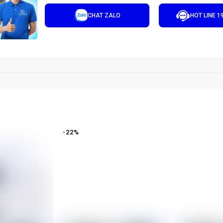
CHAT ZALO
HOT LINE 1
-
22
%