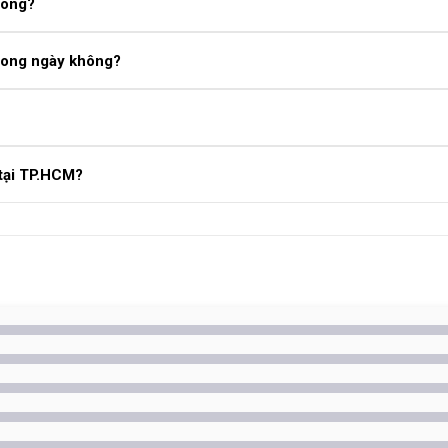
hông?
hông nhận sạc, bạn hoàn toàn có thể thay mới. Việc thay chân sạc
trong ngày không?
ng tâm uy tín.
 30 – 60 phút. Với trường hợp bo mạch phức tạp, kỹ thuật viên sẽ bá
đêm.
– 700.000đ, tùy theo model máy. Để biết chính xác giá cho dòng Sa
 tại TP.HCM?
đãi mới nhất.
chân sạc Samsung được thay linh kiện chính hãng, kỹ thuật viên tay
ờ quy trình minh bạch, thay lấy liền và dịch vụ tận tâm. Để được hỗ t