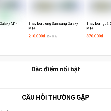
Galaxy M14
Thay loa trong Samsung Galaxy
Thay loa ngoài
M14
M14
210.000đ
370.000đ
270.000đ
Đặc điểm nổi bật
CÂU HỎI THƯỜNG GẶP