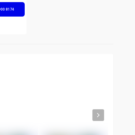
900 8174
-
12
%
Next