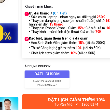
Khuyến mãi khác:
Ưu đãi tháng 7
(Chi tiết)
1
• Sửa chữa Laptop - nhận ngay ưu đãi trị giá
250K
• Thay pin dung lượng cao (pin chuẩn đoán) chỉ từ
68
hành lên đến
15 tháng
• Thay pin iPhone Vmas - Giảm
15%:
Giá siêu rẻ từ
1
• Thay kính - màn hình điện thoại: Giá chỉ từ
7
9K
Đặc biệt, giảm thêm trên giá đã giảm
2
• Học Sinh Sinh Viên giảm thêm
15%
(tối đa 200K)
• Tài xế Công Nghệ giảm thêm
10%
(tối đa 50K)
• Chốt lịch sớm giảm thêm
10%
(tối đa 50K)
ÁP DỤNG COUPON:
DATLICHSOM
Giảm
10% tối đa 50.000đ
HSD:
31/01/2027
ĐẶT LỊCH GIẢM THÊM 10%
Tư Vấn Miễn Phí 1900 8174