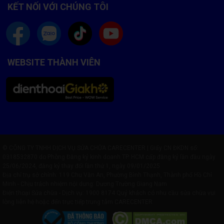
KẾT NỐI VỚI CHÚNG TÔI
WEBSITE THÀNH VIÊN
© CÔNG TY TNHH DỊCH VỤ SỬA CHỮA CARECENTER | Giấy CN ĐKDN số:
0318532870 do Phòng Đăng ký kinh doanh TP. HCM cấp đăng ký lần đầu ngày
25/06/2024, đăng ký thay đổi lần thứ 1, ngày 09/01/2025
Địa chỉ trụ sở chính: 119 Chu Văn An, Phường Bình Thạnh, Thành phố Hồ Chí
Minh - Chịu trách nhiệm nội dung: Dương Trường Giang Nam
Điện thoại Sửa chữa - Dịch vụ:
1900 8174
Quý khách có nhu cầu sửa chữa vui
lòng liên hệ hoặc đến trực tiếp trung tâm CARECENTER