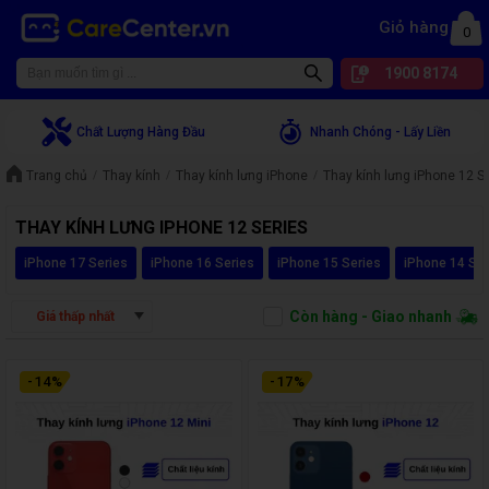
Giỏ hàng
0
1900 8174
Chất Lượng Hàng Đầu
Nhanh Chóng - Lấy Liền
Trang chủ
Thay kính
Thay kính lưng iPhone
Thay kính lưng iPhone 12 S
THAY KÍNH LƯNG IPHONE 12 SERIES
iPhone 17 Series
iPhone 16 Series
iPhone 15 Series
iPhone 14 Ser
Còn hàng - Giao nhanh
Giá thấp nhất
-
14
%
-
17
%