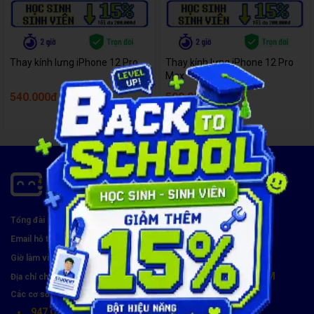
Thay kính lưng iPhone 12 Pro
Thay kính lưng iPhone 12 Pro
Max
540.000đ
590.000đ
610.000đ
740.000đ
1900 8174
Tổng đài miễn phí:
hotro@carecenter.vn
Email hỗ trợ:
Thứ 2 - CN, 8:00 - 21:00
Giờ làm việc:
119 Chu Văn An, Phường Bình Thạnh, TP. HCM
Địa chỉ chính:
Các cơ sở tiếp nhận khác (8h30 - 21h30):
947 Quang Trung, Phường An Hội Tây, TP. HCM