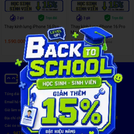
Thay kính lưng iPhone 16 Pro
Thay kính lưng iPhone 16 Pro
Max
1.590.000đ
1.890.000đ
1.890.000đ
2.200.000đ
1900 8174
Tổng đài miễn phí:
hotro@carecenter.vn
Email hỗ trợ:
Thứ 2 - CN, 8:00 - 21:00
Giờ làm việc:
119 Chu Văn An, Phường Bình Thạnh, TP. HCM
Địa chỉ chính:
Các cơ sở tiếp nhận khác (8h30 - 21h30):
947 Quang Trung, Phường An Hội Tây, TP. HCM