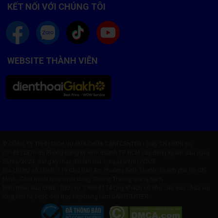
KẾT NỐI VỚI CHÚNG TÔI
WEBSITE THÀNH VIÊN
© CÔNG TY TNHH DỊCH VỤ SỬA CHỮA CARECENTER | Giấy CN ĐKDN số:
0318532870 do Phòng Đăng ký kinh doanh TP. HCM cấp đăng ký lần đầu ngày
25/06/2024, đăng ký thay đổi lần thứ 1, ngày 09/01/2025
Địa chỉ trụ sở chính: 119 Chu Văn An, Phường Bình Thạnh, Thành phố Hồ Chí
Minh - Chịu trách nhiệm nội dung: Dương Trường Giang Nam
Điện thoại Sửa chữa - Dịch vụ:
1900 8174
Quý khách có nhu cầu sửa chữa vui
lòng liên hệ hoặc đến trực tiếp trung tâm CARECENTER