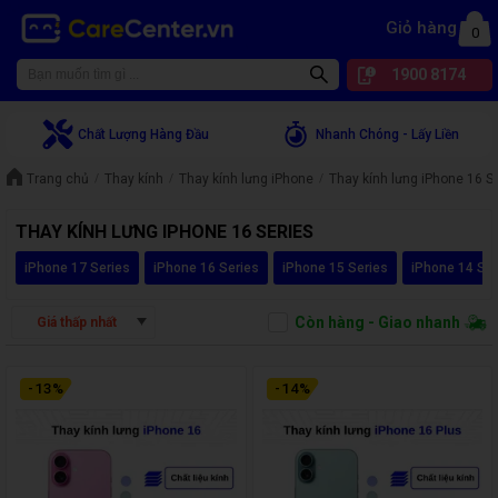
Giỏ hàng
0
1900 8174
Chất Lượng Hàng Đầu
Nhanh Chóng - Lấy Liền
Trang chủ
Thay kính
Thay kính lưng iPhone
Thay kính lưng iPhone 16 S
THAY KÍNH LƯNG IPHONE 16 SERIES
iPhone 17 Series
iPhone 16 Series
iPhone 15 Series
iPhone 14 Ser
Còn hàng - Giao nhanh
Giá thấp nhất
-
13
%
-
14
%