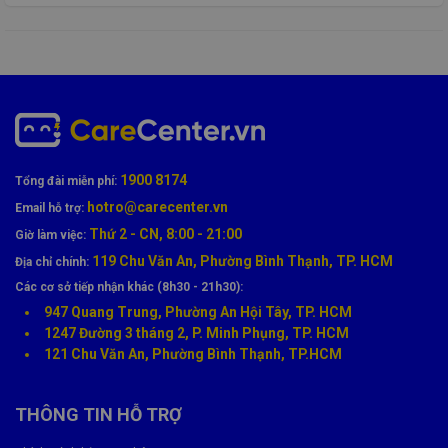
Nguyên Nhân Khiến Loa Trong Samsung
1900 8174
Tổng đài miễn phí:
M23 Bị Hỏng
hotro@carecenter.vn
Email hỗ trợ:
Một số nguyên nhân phổ biến gồm:
Thứ 2 - CN, 8:00 - 21:00
Giờ làm việc:
119 Chu Văn An, Phường Bình Thạnh, TP. HCM
Địa chỉ chính:
Bụi bẩn tích tụ lâu ngày
làm nghẹt lưới loa
Các cơ sở tiếp nhận khác (8h30 - 21h30):
Rơi rớt, va đập mạnh
làm hỏng màng loa
947 Quang Trung, Phường An Hội Tây, TP. HCM
1247 Đường 3 tháng 2, P. Minh Phụng, TP. HCM
Nước, mồ hôi
thấm vào gây oxy hóa linh kiện
121 Chu Văn An, Phường Bình Thạnh, TP.HCM
Loa xuống cấp do
thời gian sử dụng lâu
THÔNG TIN HỖ TRỢ
Lỗi liên quan đến
IC Audio
hoặc socket kết nối