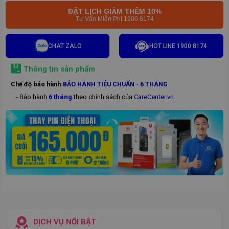
ĐẶT LỊCH GIẢM THÊM 10%
Tư Vấn Miễn Phí 1900 8174
CHAT ZALO
HOT LINE 1900 8174
Thông tin sản phẩm
Chế độ bảo hành:
BẢO HÀNH TIÊU CHUẨN - 6 THÁNG
- Bảo hành
6 tháng
theo chính sách của
CareCenter.vn
DỊCH VỤ NỔI BẬT