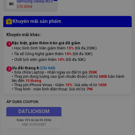
Samsung Galaxy M23
270.000đ
Khuyến mãi sản phẩm
Khuyến mãi khác:
Đặc biệt, giảm thêm trên giá đã giảm
1
• Học Sinh Sinh Viên giảm thêm
15%
(tối đa 200K)
• Tài xế Công Nghệ giảm thêm
10%
(tối đa 50K)
• Chốt lịch sớm giảm thêm
10%
(tối đa 50K)
Ưu đãi tháng 8
(Chi tiết)
2
• Sửa chữa Laptop - nhận ngay ưu đãi trị giá
250K
• Thay pin dung lượng cao (pin chuẩn đoán) chỉ từ
680k
bảo hành
lên đến
15 tháng
• Thay pin iPhone Vmas - Giảm
15%:
Giá siêu rẻ từ
165K
• Thay kính - màn hình điện thoại: Giá chỉ từ
7
9K
ÁP DỤNG COUPON:
DATLICHSOM
Giảm
10% tối đa 50.000đ
HSD:
31/01/2027