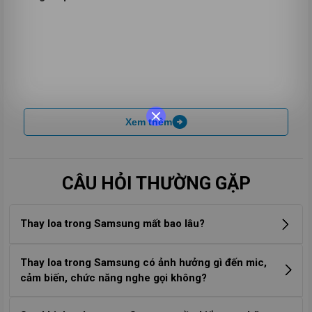
Xem thêm
CÂU HỎI THƯỜNG GẶP
Thay loa trong Samsung mất bao lâu?
Thông thường, thay loa trong Samsung chỉ mất khoảng 30
Thay loa trong Samsung có ảnh hưởng gì đến mic,
– 60 phút, tùy dòng máy và mức độ hư hỏng. Tại Care
cảm biến, chức năng nghe gọi không?
Center, khách hàng có thể ngồi chờ lấy liền trong ngày,
Bảng Giá Thay Loa Trong
không cần để máy lại.
Nếu thay tại trung tâm uy tín với linh kiện chính hãng, việc