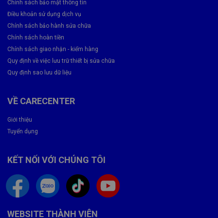
Chính sách bảo mật thông tin
Điều khoản sử dụng dịch vụ
Việc xác định đúng nguyên nhân giúp tránh sửa sai và tiết kiệm
Chính sách bảo hành sửa chữa
chi phí.
Chính sách hoàn tiền
Chính sách giao nhận - kiểm hàng
Quy định về việc lưu trữ thiết bị sửa chữa
Quy định sao lưu dữ liệu
VỀ CARECENTER
Giới thiệu
Tuyển dụng
KẾT NỐI VỚI CHÚNG TÔI
Có Nên Tiếp Tục Sử Dụng Khi Loa Trong
Samsung Bị Hỏng?
WEBSITE THÀNH VIÊN
Câu trả lời là
không nên
. Bởi vì: