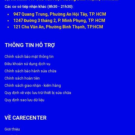
Các cơ sở tiếp nhận khác (8h30 - 21h30):
Xuất hiện sọc màn hình hoặc đốm màu lạ
947 Quang Trung, Phường An Hội Tây, TP. HCM
1247 Đường 3 tháng 2, P. Minh Phụng, TP. HCM
Nếu bạn thấy trên màn hình có các đường sọc ngang, sọc dọc,
121 Chu Văn An, Phường Bình Thạnh, TP.HCM
vết nhiễu màu hoặc đốm trắng, đen, tím… thì rất có thể tấm nền
màn hình đã bị lỗi. Những dấu hiệu này không chỉ gây mất thẩm
mỹ mà còn làm giảm khả năng hiển thị thông tin. Nếu không
THÔNG TIN HỖ TRỢ
được xử lý sớm, các vết lỗi này có thể lan rộng và khiến toàn bộ
màn hình bị hư hỏng.
Chính sách bảo mật thông tin
Điều khoản sử dụng dịch vụ
Cảm ứng kém nhạy hoặc bị loạn
Chính sách bảo hành sửa chữa
Chính sách hoàn tiền
Một dấu hiệu phổ biến khác là cảm ứng phản hồi chậm, không
Chính sách giao nhận - kiểm hàng
chính xác hoặc không nhận thao tác chạm. Trong một số
trường hợp, màn hình còn bị "loạn cảm ứng", tự thực hiện thao
Quy định về việc lưu trữ thiết bị sửa chữa
tác dù người dùng không chạm vào. Điều này gây khó chịu khi
Quy định sao lưu dữ liệu
sử dụng và tiềm ẩn nhiều rủi ro, chẳng hạn như tự gọi điện, gửi
tin nhắn hoặc xóa dữ liệu.
VỀ CARECENTER
Những vấn đề này không chỉ gây khó khăn trong việc sử dụng
Giới thiệu
mà còn có thể làm hỏng các linh kiện khác nếu không được