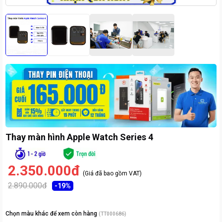
Thay màn hình Apple Watch Series 4
2.350.000đ
(Giá đã bao gồm VAT)
2.890.000đ
-
19
%
Chọn màu khác để xem còn hàng
(
TT000686
)