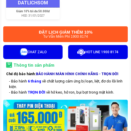
DATLICHSOM
Giảm
10% tối đa 50.000đ
HSD:
31/01/2027
ĐẶT LỊCH GIẢM THÊM 10%
Tư Vấn Miễn Phí 1900 8174
CHAT ZALO
HOT LINE 1900 8174
Thông tin sản phẩm
Chế độ bảo hành:
BẢO HÀNH MÀN HÌNH CHÍNH HÃNG - TRỌN ĐỜI
- Bảo hành
6 tháng
về chất lượng cảm ứng bị loạn, liệt, đơ do lỗi linh
kiện.
- Bảo hành
TRỌN ĐỜI
về hở keo, hở ron, bụi bọt trong mặt kính.