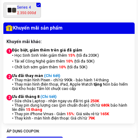
Series 4
2.350.000đ
Khuyến mãi sản phẩm
Khuyến mãi khác:
Đặc biệt, giảm thêm trên giá đã giảm
1
• Học Sinh Sinh Viên giảm thêm
15%
(tối đa 200K)
• Tài xế Công Nghệ giảm thêm
10%
(tối đa 50K)
• Chốt lịch sớm giảm thêm
10%
(tối đa 50K)
Ưu đãi thay màn
(Chi tiết)
2
• Thay màn hình Pisen - chỉ từ 990k - bảo hành 14 tháng
• Thay màn hình điện thoại, iPad, Apple Watch
tặng
Nón bảo hiểm
Giá Kho hoặc Tấm lót chuột cao cấp
Ưu đãi tháng 8
(Chi tiết)
3
• Sửa chữa Laptop - nhận ngay ưu đãi trị giá
250K
• Thay pin dung lượng cao (pin chuẩn đoán) chỉ từ
680k
bảo hành
lên đến
15 tháng
• Thay pin iPhone Vmas - Giảm
15%:
Giá siêu rẻ từ
165K
• Thay kính - màn hình điện thoại: Giá chỉ từ
7
9K
ÁP DỤNG COUPON: