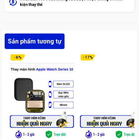
kiện thay thế
Sản phẩm tương tự
-
6
%
-
17
%