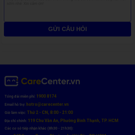
GỬI CÂU HỎI
1900 8174
Tổng đài miễn phí:
Giá tham khảo
Dòng máy
Loại màn hình
hotro@carecenter.vn
Email hỗ trợ:
(VNĐ)
Thứ 2 - CN, 8:00 - 21:00
Giờ làm việc:
119 Chu Văn An, Phường Bình Thạnh, TP. HCM
Địa chỉ chính:
Laptop Dell
Các cơ sở tiếp nhận khác (8h30 - 21h30):
Inspiron 15
Màn New
1.900.000