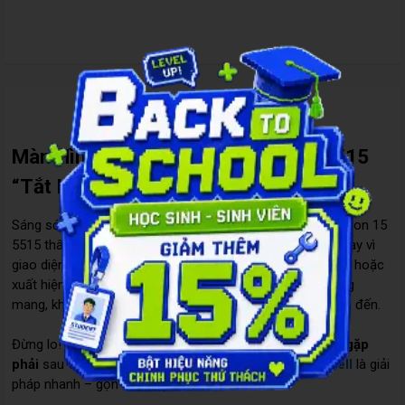
Đặc điểm nổi bật
Màn Hình Laptop Dell Inspiron 15 5515
“Tắt Lịm”? Đã Có Cách Giải Quyết
Sáng sớm, như thường lệ, bạn mở chiếc Laptop Dell Inspiron 15
5515 thân thuộc để bắt đầu một ngày làm việc. Nhưng thay vì
giao diện quen thuộc, màn hình chỉ hiện lên một màu đen hoặc
xuất hiện những sọc loang lổ bất thường. Cảm giác hoang
mang, khó chịu và không biết nên xử lý thế nào lập tức ập đến.
Đừng lo! Đó là tình trạng mà
rất nhiều người dùng Dell gặp
phải
sau vài năm sử dụng. Và
thay màn hình laptop Dell
là giải
pháp nhanh – gọn – hợp lý nhất.