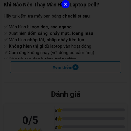
Khi Nào Nên Thay Màn Hình Laptop Dell?
Hãy tự kiểm tra máy bạn bằng
checklist sau
:
✅ Màn hình bị
sọc dọc, sọc ngang
✅ Xuất hiện
đốm sáng
,
chảy mực
,
loang màu
✅ Màn hình
chớp tắt, nhấp nháy liên tục
✅
Không hiển thị gì
dù laptop vẫn hoạt động
✅ Cảm ứng không nhạy (với dòng có cảm ứng)
✅ Kính vỡ, rạn, ảnh hưởng trải nghiệm
Xem thêm
Nếu có từ
1 dấu hiệu trở lên
, đã đến lúc bạn nên tìm
địa chỉ uy
tín để thay thế
.
Đánh giá
Giải Pháp: Thay Màn Hình Dell Chính Hãng Tại Care
Center
5
0
/5
4
Tại
Care Center
chúng tôi chuyên:
3
🔧 Thay màn hình cho
tất cả các dòng laptop Dell
: