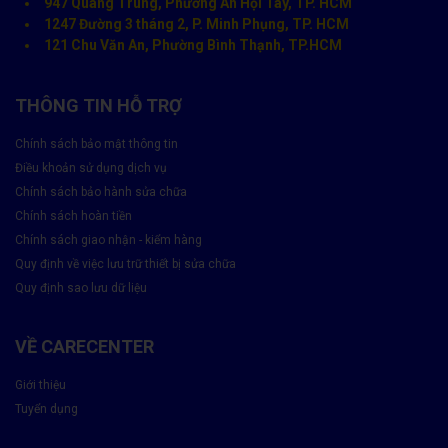
947 Quang Trung, Phường An Hội Tây, TP. HCM
5515
1247 Đường 3 tháng 2, P. Minh Phụng, TP. HCM
121 Chu Văn An, Phường Bình Thạnh, TP.HCM
Lưu ý: Giá tùy model cụ thể – liên hệ để được tư vấn và báo giá
chính xác.
THÔNG TIN HỖ TRỢ
Quy Trình Thay Màn Hình Dell Tại Care Center
Chính sách bảo mật thông tin
Nhận máy – kiểm tra kỹ lỗi
Điều khoản sử dụng dịch vụ
Chính sách bảo hành sửa chữa
Báo giá minh bạch – không phát sinh
Chính sách hoàn tiền
Chính sách giao nhận - kiểm hàng
Ký xác nhận, bắt đầu thay thế
Quy định về việc lưu trữ thiết bị sửa chữa
Kiểm tra lại toàn bộ chức năng
Quy định sao lưu dữ liệu
Dán tem, bàn giao máy – viết phiếu bảo hành
VỀ CARECENTER
Hãy
đặt lịch
và trải nghiệm ngay để không bỏ lỡ chương trình ưu
đãi có thời hạn chỉ có tại Care Center
Giới thiệu
Tuyển dụng