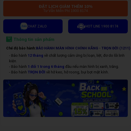
ĐẶT LỊCH GIẢM THÊM 10%
Tư Vấn Miễn Phí 1900 8174
CHAT ZALO
HOT LINE 1900 8174
Thông tin sản phẩm
Chế độ bảo hành:
BẢO HÀNH MÀN HÌNH CHÍNH HÃNG - TRỌN ĐỜI (1211)
- Bảo hành
12
tháng
về chất lượng cảm ứng bị loạn, liệt, đơ do lỗi linh
kiện.
- Bảo hành
1 đổi 1 trong 6 tháng
đầu nếu màn hình bị xanh, trắng.
- Bảo hành
TRỌN ĐỜI
về hở keo, hở roong, bụi bọt mặt kính.