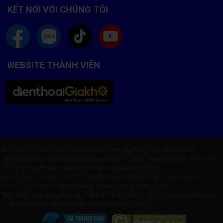
KẾT NỐI VỚI CHÚNG TÔI
WEBSITE THÀNH VIÊN
© CÔNG TY TNHH DỊCH VỤ SỬA CHỮA CARECENTER | Giấy CN ĐKDN số:
0318532870 do Phòng Đăng ký kinh doanh TP. HCM cấp đăng ký lần đầu ngày
25/06/2024, đăng ký thay đổi lần thứ 1, ngày 09/01/2025
Địa chỉ trụ sở chính: 119 Chu Văn An, Phường Bình Thạnh, Thành phố Hồ Chí
Minh - Chịu trách nhiệm nội dung: Dương Trường Giang Nam
Điện thoại Sửa chữa - Dịch vụ:
1900 8174
Quý khách có nhu cầu sửa chữa vui
lòng liên hệ hoặc đến trực tiếp trung tâm CARECENTER