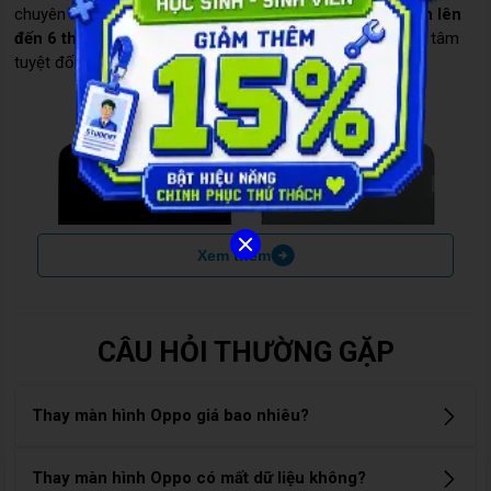
chuyên môn cao, thời gian thay nhanh chóng và
bảo hành lên
đến 6 tháng
, Care Center cam kết đem lại cho bạn sự an tâm
tuyệt đối.
Xem thêm
CÂU HỎI THƯỜNG GẶP
Thay màn hình Oppo giá bao nhiêu?
Chi phí thay màn hình Oppo dao động từ 600.000đ đến hơn
Thay màn hình Oppo có mất dữ liệu không?