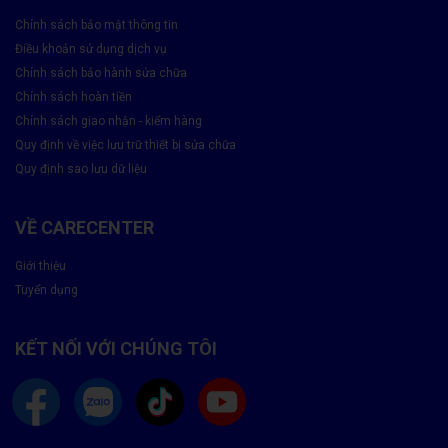
Chính sách bảo mật thông tin
Điều khoản sử dụng dịch vụ
Chính sách bảo hành sửa chữa
Chính sách hoàn tiền
Chính sách giao nhận - kiểm hàng
Quy định về việc lưu trữ thiết bị sửa chữa
Quy định sao lưu dữ liệu
VỀ CARECENTER
Giới thiệu
Tuyển dụng
Lý Do Nên Chọn Thay Màn Hình Oppo Reno 12F -
KẾT NỐI VỚI CHÚNG TÔI
Chính hãng Tại Care Center?
✅
Linh kiện màn hình chính hãng, chất lượng cao
, hiển thị
sắc nét, cảm ứng mượt như mới