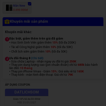
Màn New
3.490.000đ
Khuyến mãi sản phẩm
Khuyến mãi khác:
Đặc biệt, giảm thêm trên giá đã giảm
1
• Học Sinh Sinh Viên giảm thêm
15%
(tối đa 200K)
• Tài xế Công Nghệ giảm thêm
10%
(tối đa 50K)
• Chốt lịch sớm giảm thêm
10%
(tối đa 50K)
Ưu đãi tháng 8
(Chi tiết)
2
• Sửa chữa Laptop - nhận ngay ưu đãi trị giá
250K
• Thay pin dung lượng cao (pin chuẩn đoán) chỉ từ
680k
bảo hành
lên đến
15 tháng
• Thay pin iPhone Vmas - Giảm
15%:
Giá siêu rẻ từ
165K
• Thay kính - màn hình điện thoại: Giá chỉ từ
7
9K
ÁP DỤNG COUPON:
DATLICHSOM
Giảm
10% tối đa 50.000đ
HSD:
31/01/2027