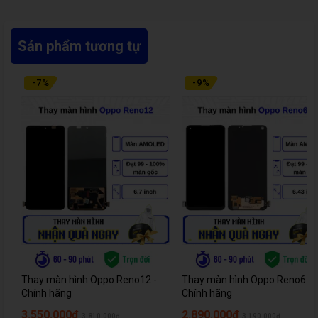
Sản phẩm tương tự
-
7
%
-
9
%
Thay màn hình Oppo Reno12 -
Thay màn hình Oppo Reno6 Z 
Chính hãng
Chính hãng
3.550.000đ
2.890.000đ
3.810.000đ
3.190.000đ