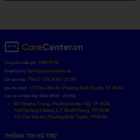
Quy Trình Thay Màn Hình Oppo Reno 12F - Chính
1900 8174
Tổng đài miễn phí:
hãng Tại Care Center
hotro@carecenter.vn
Email hỗ trợ:
Tiếp nhận máy và kiểm tra lỗi miễn phí
Thứ 2 - CN, 8:00 - 21:00
Giờ làm việc:
119 Chu Văn An, Phường Bình Thạnh, TP. HCM
Địa chỉ chính:
Tư vấn loại màn hình phù hợp, báo giá minh bạch
Các cơ sở tiếp nhận khác (8h30 - 21h30):
Thay màn hình chuyên nghiệp, không ảnh hưởng đến các
947 Quang Trung, Phường An Hội Tây, TP. HCM
linh kiện khác
1247 Đường 3 tháng 2, P. Minh Phụng, TP. HCM
121 Chu Văn An, Phường Bình Thạnh, TP.HCM
Kiểm tra, test cảm ứng kỹ lưỡng trước khi bàn giao máy
Hướng dẫn bảo quản màn hình, dán kính miễn phí nếu
THÔNG TIN HỖ TRỢ
khách có nhu cầu