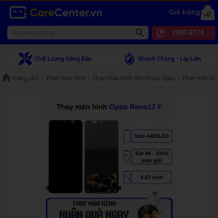
Giỏ hàng
0
1900 8174
Chất Lượng Hàng Đầu
Nhanh Chóng - Lấy Liền
Trang chủ
Thay màn hình
Thay màn hình điện thoại Oppo
Thay màn hì