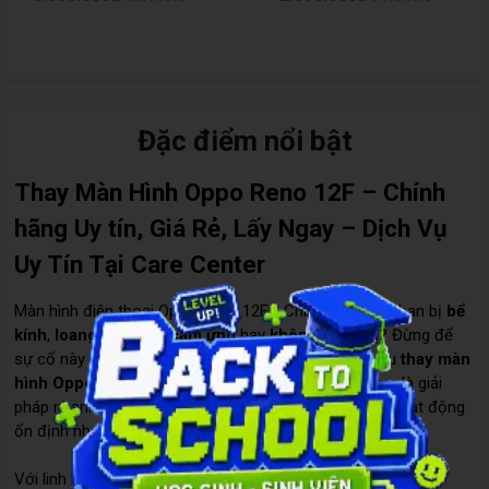
Đặc điểm nổi bật
Thay Màn Hình Oppo Reno 12F – Chính
hãng Uy tín, Giá Rẻ, Lấy Ngay – Dịch Vụ
Uy Tín Tại Care Center
Màn hình điện thoại Oppo Reno 12F - Chính hãng của bạn bị
bể
kính
,
loang màu
,
liệt cảm ứng
hay
không hiển thị
? Đừng để
sự cố này làm gián đoạn trải nghiệm của bạn. Dịch vụ
thay màn
hình Oppo Reno 12F - Chính hãng
tại
Care Center
là giải
pháp nhanh chóng – an toàn – tiết kiệm giúp thiết bị hoạt động
ổn định như mới.
Với linh kiện
màn hình chính hãng
, đội ngũ kỹ thuật viên