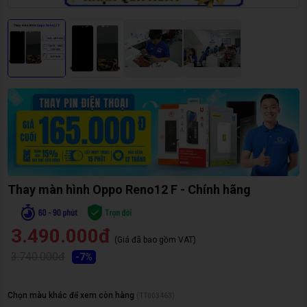
Thay màn hình Oppo Reno12 F - Chính hãng
3.490.000đ
(Giá đã bao gồm VAT)
3.740.000đ
-
7
%
Chọn màu khác để xem còn hàng
(
TT003463
)