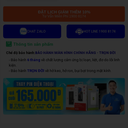
ĐẶT LỊCH GIẢM THÊM 10%
Tư Vấn Miễn Phí 1900 8174
CHAT ZALO
HOT LINE 1900 8174
Thông tin sản phẩm
Chế độ bảo hành:
BẢO HÀNH MÀN HÌNH CHÍNH HÃNG - TRỌN ĐỜI
- Bảo hành
6 tháng
về chất lượng cảm ứng bị loạn, liệt, đơ do lỗi linh
kiện.
- Bảo hành
TRỌN ĐỜI
về hở keo, hở ron, bụi bọt trong mặt kính.