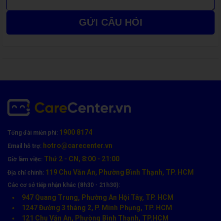
GỬI CÂU HỎI
1900 8174
Tổng đài miễn phí:
hotro@carecenter.vn
Email hỗ trợ:
Thứ 2 - CN, 8:00 - 21:00
Giờ làm việc:
119 Chu Văn An, Phường Bình Thạnh, TP. HCM
Địa chỉ chính:
Các cơ sở tiếp nhận khác (8h30 - 21h30):
947 Quang Trung, Phường An Hội Tây, TP. HCM
Nguyên Nhân Gây Hỏng Màn Hình Realme
1247 Đường 3 tháng 2, P. Minh Phụng, TP. HCM
121 Chu Văn An, Phường Bình Thạnh, TP.HCM
Có nhiều nguyên nhân khiến màn hình Realme bị hư hỏng, phổ