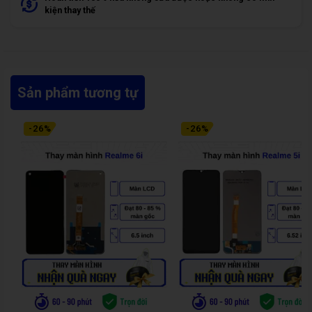
kiện thay thế
Sản phẩm tương tự
-
26
%
-
26
%