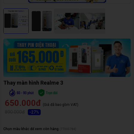
Thay màn hình Realme 3
650.000đ
(Giá đã bao gồm VAT)
890.000đ
-
27
%
Chọn màu khác để xem còn hàng
(
TT005784
)