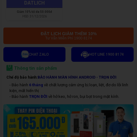
DATLICH
Giảm
10% tối đa 50.000đ
HSD:
31/12/2026
ĐẶT LỊCH GIẢM THÊM 10%
Tư Vấn Miễn Phí 1900 8174
CHAT ZALO
HOT LINE 1900 8174
Thông tin sản phẩm
Chế độ bảo hành:
BẢO HÀNH MÀN HÌNH ANDROID - TRỌN ĐỜI
- Bảo hành
6 tháng
về chất lượng cảm ứng bị loạn, liệt, đơ do lỗi linh
kiện, mất hiển thị
- Bảo hành
TRỌN ĐỜI
về hở keo, hở ron, bụi bọt trong mặt kính.