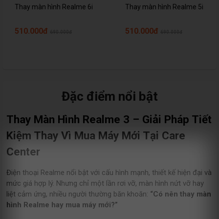
Thay màn hình Realme 6i
Thay màn hình Realme 5i
510.000đ
510.000đ
690.000đ
690.000đ
Đặc điểm nổi bật
Thay Màn Hình Realme 3 – Giải Pháp Tiết
Kiệm Thay Vì Mua Máy Mới Tại Care
Center
Điện thoại Realme nổi bật với cấu hình mạnh, thiết kế hiện đại và
mức giá hợp lý. Nhưng chỉ một lần rơi vỡ, màn hình nứt vỡ hay
liệt cảm ứng, nhiều người thường băn khoăn:
“Có nên thay màn
hình Realme hay mua máy mới?”