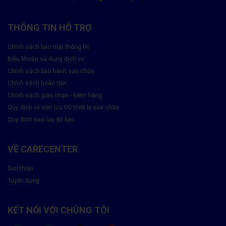
biến nhất là:
THÔNG TIN HỖ TRỢ
🚲
Rơi rớt, va đập mạnh
trong quá trình sử dụng.
💧
Dính nước hoặc ẩm mốc
làm chập mạch, loang màu.
Chính sách bảo mật thông tin
Điều khoản sử dụng dịch vụ
🔋
Pin phồng
gây áp lực lên màn hình.
Chính sách bảo hành sửa chữa
Chính sách hoàn tiền
🛠
Linh kiện kém chất lượng
từ lần thay thế trước.
Chính sách giao nhận - kiểm hàng
🔥
Sử dụng máy quá nóng
dẫn đến hư hỏng điểm ảnh.
Quy định về việc lưu trữ thiết bị sửa chữa
Quy định sao lưu dữ liệu
Thay Màn Hình Realme Có Lợi Ích Gì?
Việc thay màn hình mới không chỉ khôi phục tính năng mà còn
VỀ CARECENTER
giúp:
Giới thiệu
✔
Hiển thị hình ảnh sắc nét
, màu sắc chuẩn xác.
Tuyển dụng
✔
Cảm ứng mượt mà
, thao tác nhanh chóng.
KẾT NỐI VỚI CHÚNG TÔI
✔
Nâng cao tuổi thọ máy
, tránh hỏng lan sang
mainboard, pin.