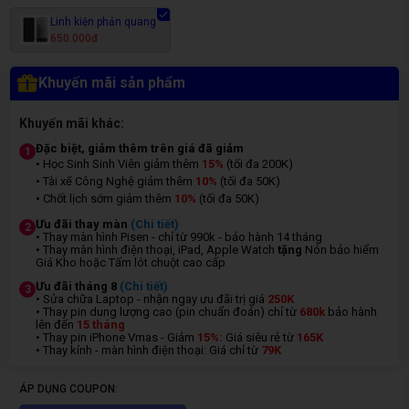
Linh kiện phản quang
650.000đ
Khuyến mãi sản phẩm
Khuyến mãi khác:
Đặc biệt, giảm thêm trên giá đã giảm
1
• Học Sinh Sinh Viên giảm thêm
15%
(tối đa 200K)
• Tài xế Công Nghệ giảm thêm
10%
(tối đa 50K)
• Chốt lịch sớm giảm thêm
10%
(tối đa 50K)
Ưu đãi thay màn
(Chi tiết)
2
• Thay màn hình Pisen - chỉ từ 990k - bảo hành 14 tháng
• Thay màn hình điện thoại, iPad, Apple Watch
tặng
Nón bảo hiểm
Giá Kho hoặc Tấm lót chuột cao cấp
Ưu đãi tháng 8
(Chi tiết)
3
• Sửa chữa Laptop - nhận ngay ưu đãi trị giá
250K
• Thay pin dung lượng cao (pin chuẩn đoán) chỉ từ
680k
bảo hành
lên đến
15 tháng
• Thay pin iPhone Vmas - Giảm
15%:
Giá siêu rẻ từ
165K
• Thay kính - màn hình điện thoại: Giá chỉ từ
7
9K
ÁP DỤNG COUPON: