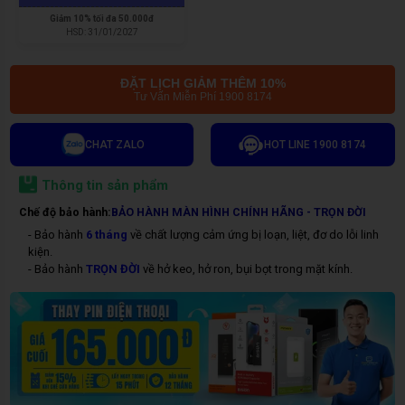
Giảm
10% tối đa 50.000đ
HSD:
31/01/2027
ĐẶT LỊCH GIẢM THÊM 10%
Tư Vấn Miễn Phí 1900 8174
CHAT ZALO
HOT LINE 1900 8174
Thông tin sản phẩm
Chế độ bảo hành:
BẢO HÀNH MÀN HÌNH CHÍNH HÃNG - TRỌN ĐỜI
- Bảo hành
6 tháng
về chất lượng cảm ứng bị loạn, liệt, đơ do lỗi linh
kiện.
- Bảo hành
TRỌN ĐỜI
về hở keo, hở ron, bụi bọt trong mặt kính.