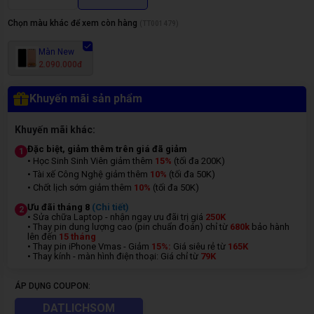
Chọn màu khác để xem còn hàng
(
TT001479
)
Màn New
2.090.000đ
Khuyến mãi sản phẩm
Khuyến mãi khác:
Đặc biệt, giảm thêm trên giá đã giảm
1
• Học Sinh Sinh Viên giảm thêm
15%
(tối đa 200K)
• Tài xế Công Nghệ giảm thêm
10%
(tối đa 50K)
• Chốt lịch sớm giảm thêm
10%
(tối đa 50K)
Ưu đãi tháng 8
(Chi tiết)
2
• Sửa chữa Laptop - nhận ngay ưu đãi trị giá
250K
• Thay pin dung lượng cao (pin chuẩn đoán) chỉ từ
680k
bảo hành
lên đến
15 tháng
• Thay pin iPhone Vmas - Giảm
15%:
Giá siêu rẻ từ
165K
• Thay kính - màn hình điện thoại: Giá chỉ từ
7
9K
ÁP DỤNG COUPON:
DATLICHSOM