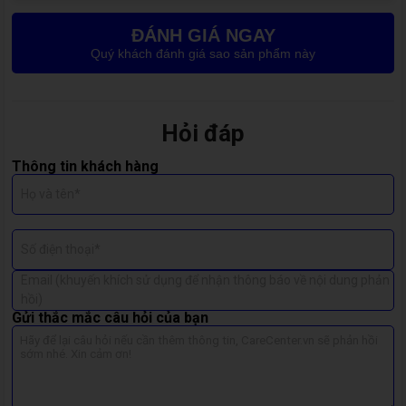
trình chuẩn xác.
Giá cả cạnh tranh, minh bạch, không phát sinh chi phí ẩn.
ĐÁNH GIÁ NGAY
Bảo hành dài hạn lên đến 6 tháng, yên tâm sử dụng lâu
Quý khách đánh giá sao sản phẩm này
dài.
Hỏi đáp
Thông tin khách hàng
Họ và tên*
Số điện thoại*
Email (khuyến khích sử dụng để nhận thông báo về nội dung phản
hồi)
Gửi thắc mắc câu hỏi của bạn
Những dấu hiệu cần Thay màn hình