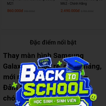
M21
M62 - Chính Hãng
860.000đ
2.490.000đ
990.000đ
2.700.000đ
Đặc điểm nổi bật
Thay màn hình Samsung
Galaxy M21 giá rẻ, chính hãng,
mới nhất tại Care Center –
Đảm bảo chất lượng, nhanh
chóng