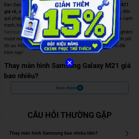
Bạn đang tìm dịch vụ
Thay màn hình Samsung Galaxy M21
giá rẻ, chính hãng, mới nhất
? Care Center tự hào mang đến
giải pháp thay màn hình uy tín, chất lượng cao với mức giá cạnh
tranh, bảo hành lên đến 6 tháng. Dịch vụ
Thay màn hình
Samsung Galaxy
tại Care Center giúp bạn khôi phục trải nghiệm
mượt mà, hình ảnh sắc nét như mới, đồng thời tiết kiệm chi phí
tối ưu. Khám phá ngay dịch vụ tại
Care Center
với giá ưu đãi
hôm nay!
Thay màn hình Samsung Galaxy M21 giá
bao nhiêu?
Xem thêm
Dưới đây là bảng giá tham khảo dịch vụ Thay màn hình
Samsung Galaxy M21 chính hãng tại Care Center năm . Giá đã
bao gồm chi phí thay thế, công thợ và chẩn đoán, có thể thay
đổi theo thời điểm và dòng máy.
CÂU HỎI THƯỜNG GẶP
Model
Giá dịch vụ
Thay màn hình Samsung bao nhiêu tiền?