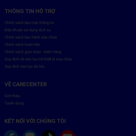
THÔNG TIN HỖ TRỢ
Chính sách bảo mật thông tin
Điều khoản sử dụng dịch vụ
Chính sách bảo hành sửa chữa
Chính sách hoàn tiền
Chính sách giao nhận - kiểm hàng
Quy định về việc lưu trữ thiết bị sửa chữa
Quy định sao lưu dữ liệu
VỀ CARECENTER
Giới thiệu
Tuyển dụng
Có nên Thay màn hình Samsung Galaxy
KẾT NỐI VỚI CHÚNG TÔI
M21 không?
Thay màn hình Samsung Galaxy M21 tại Care Center là lựa chọn