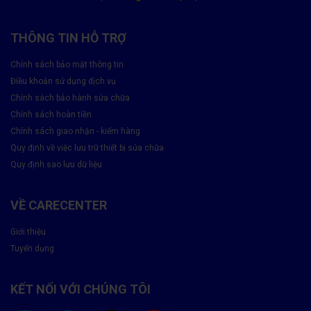
🔋
Pin phồng
gây áp lực lên màn hình.
THÔNG TIN HỖ TRỢ
🛠
Linh kiện kém chất lượng
từ lần thay thế trước.
Chính sách bảo mật thông tin
🔥
Sử dụng máy quá nóng
dẫn đến hư hỏng điểm ảnh.
Điều khoản sử dụng dịch vụ
Thay Màn Hình Xiaomi Có Lợi Ích Gì?
Chính sách bảo hành sửa chữa
Chính sách hoàn tiền
Việc thay màn hình mới không chỉ khôi phục tính năng mà còn
Chính sách giao nhận - kiểm hàng
giúp:
Quy định về việc lưu trữ thiết bị sửa chữa
✔
Hiển thị hình ảnh sắc nét
, màu sắc chuẩn xác.
Quy định sao lưu dữ liệu
✔
Cảm ứng mượt mà
, thao tác nhanh chóng.
VỀ CARECENTER
✔
Nâng cao tuổi thọ máy
, tránh hỏng lan sang
mainboard, pin.
Giới thiệu
Tuyển dụng
✔
Đảm bảo an toàn khi sử dụng
, không lo kính vỡ làm
trầy tay.
KẾT NỐI VỚI CHÚNG TÔI
✔
Tăng giá trị bán lại
nếu sau này bạn muốn đổi máy.