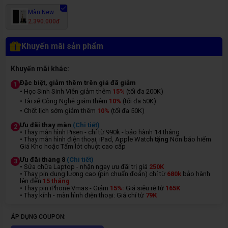
Màn New
2.390.000đ
Khuyến mãi sản phẩm
Khuyến mãi khác:
Đặc biệt, giảm thêm trên giá đã giảm
1
• Học Sinh Sinh Viên giảm thêm
15%
(tối đa 200K)
• Tài xế Công Nghệ giảm thêm
10%
(tối đa 50K)
• Chốt lịch sớm giảm thêm
10%
(tối đa 50K)
Ưu đãi thay màn
(Chi tiết)
2
• Thay màn hình Pisen - chỉ từ 990k - bảo hành 14 tháng
• Thay màn hình điện thoại, iPad, Apple Watch
tặng
Nón bảo hiểm
Giá Kho hoặc Tấm lót chuột cao cấp
Ưu đãi tháng 8
(Chi tiết)
3
• Sửa chữa Laptop - nhận ngay ưu đãi trị giá
250K
• Thay pin dung lượng cao (pin chuẩn đoán) chỉ từ
680k
bảo hành
lên đến
15 tháng
• Thay pin iPhone Vmas - Giảm
15%:
Giá siêu rẻ từ
165K
• Thay kính - màn hình điện thoại: Giá chỉ từ
7
9K
ÁP DỤNG COUPON: