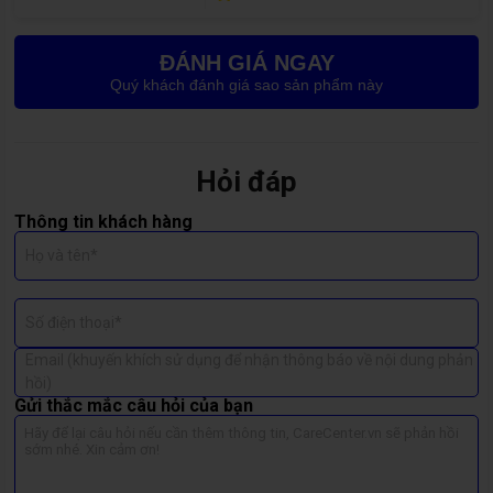
trên, hãy cân nhắc
thay màn hình mới
để đảm bảo trải nghiệm
mượt mà và an toàn cho linh kiện bên trong.
ĐÁNH GIÁ NGAY
Quý khách đánh giá sao sản phẩm này
Hỏi đáp
Thông tin khách hàng
Họ và tên*
Số điện thoại*
Email (khuyến khích sử dụng để nhận thông báo về nội dung phản
hồi)
Gửi thắc mắc câu hỏi của bạn