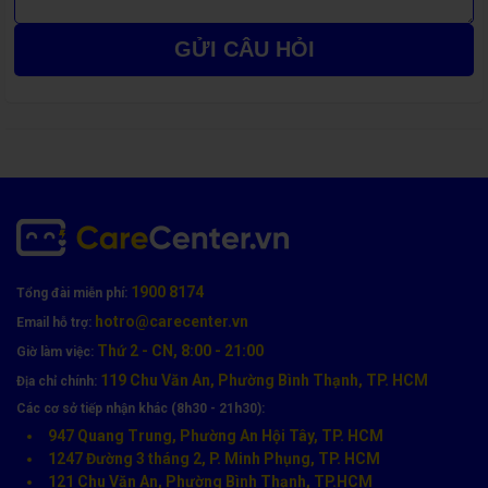
GỬI CÂU HỎI
1900 8174
Tổng đài miễn phí:
hotro@carecenter.vn
Email hỗ trợ:
Nguyên Nhân Gây Hỏng Màn Hình Xiaomi
Thứ 2 - CN, 8:00 - 21:00
Giờ làm việc:
Có nhiều nguyên nhân khiến màn hình Xiaomi bị hư hỏng, phổ
119 Chu Văn An, Phường Bình Thạnh, TP. HCM
Địa chỉ chính:
biến nhất là:
Các cơ sở tiếp nhận khác (8h30 - 21h30):
🚲
Rơi rớt, va đập mạnh
trong quá trình sử dụng.
947 Quang Trung, Phường An Hội Tây, TP. HCM
1247 Đường 3 tháng 2, P. Minh Phụng, TP. HCM
💧
Dính nước hoặc ẩm mốc
làm chập mạch, loang màu.
121 Chu Văn An, Phường Bình Thạnh, TP.HCM