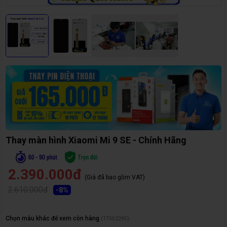
Thay màn hình Xiaomi Mi 9 SE - Chính Hãng
2.390.000đ
(Giá đã bao gồm VAT)
2.610.000đ
-
8
%
Chọn màu khác để xem còn hàng
(
TT002295
)