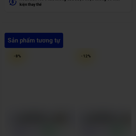
kiện thay thế
Sản phẩm tương tự
-
8
%
-
12
%