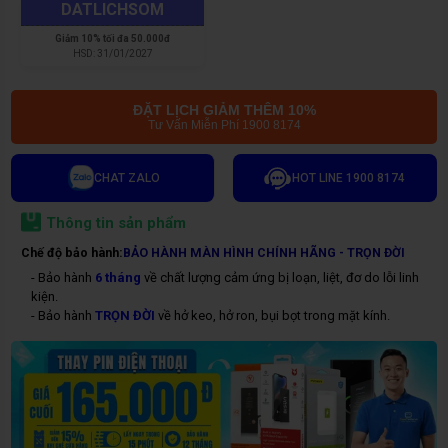
DATLICHSOM
Giảm
10% tối đa 50.000đ
HSD:
31/01/2027
ĐẶT LỊCH GIẢM THÊM 10%
Tư Vấn Miễn Phí 1900 8174
CHAT ZALO
HOT LINE 1900 8174
Thông tin sản phẩm
Chế độ bảo hành:
BẢO HÀNH MÀN HÌNH CHÍNH HÃNG - TRỌN ĐỜI
- Bảo hành
6 tháng
về chất lượng cảm ứng bị loạn, liệt, đơ do lỗi linh
kiện.
- Bảo hành
TRỌN ĐỜI
về hở keo, hở ron, bụi bọt trong mặt kính.