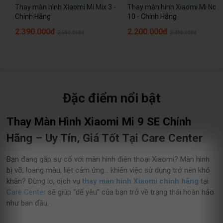
Thay màn hình Xiaomi Mi Mix 3 -
Thay màn hình Xiaomi Mi Note
Chính Hãng
10 - Chính Hãng
2.390.000đ
2.200.000đ
2.590.000đ
2.490.000đ
Đặc điểm nổi bật
Thay Màn Hình Xiaomi Mi 9 SE Chính
Hãng – Uy Tín, Giá Tốt Tại Care Center
Bạn đang gặp sự cố với màn hình điện thoại Xiaomi? Màn hình
bị vỡ, loang màu, liệt cảm ứng… khiến việc sử dụng trở nên khó
khăn? Đừng lo, dịch vụ
thay màn hình Xiaomi chính hãng
tại
Care Center
sẽ giúp “dế yêu” của bạn trở về trạng thái hoàn hảo
như ban đầu.