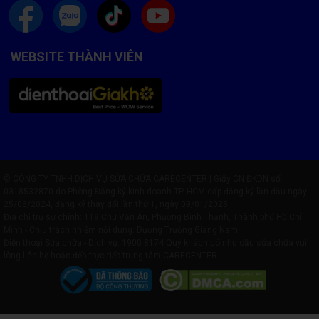
WEBSITE THÀNH VIÊN
© CÔNG TY TNHH DỊCH VỤ SỬA CHỮA CARECENTER | Giấy CN ĐKDN số:
0318532870 do Phòng Đăng ký kinh doanh TP. HCM cấp đăng ký lần đầu ngày
25/06/2024, đăng ký thay đổi lần thứ 1, ngày 09/01/2025
Địa chỉ trụ sở chính: 119 Chu Văn An, Phường Bình Thạnh, Thành phố Hồ Chí
Minh - Chịu trách nhiệm nội dung: Dương Trường Giang Nam
Điện thoại Sửa chữa - Dịch vụ:
1900 8174
Quý khách có nhu cầu sửa chữa vui
lòng liên hệ hoặc đến trực tiếp trung tâm CARECENTER
Quy Trình Thay Màn Hình Xiaomi Tại Care Center
Tiếp nhận máy và kiểm tra lỗi miễn phí